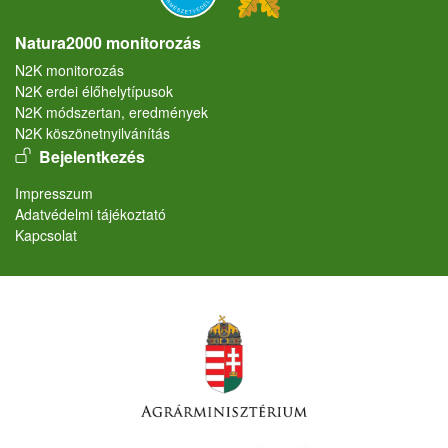
Natura2000 monitorozás
N2K monitorozás
N2K erdei élőhelytípusok
N2K módszertan, eredmények
N2K köszönetnyilvánítás
User account menu
Bejelentkezés
Lábléc
Impresszum
Adatvédelmi tájékoztató
Kapcsolat