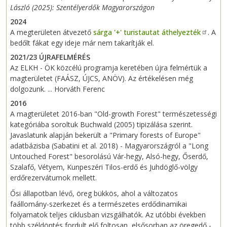
László (2025): Szentélyerdők Magyarországon
2024
A megterületen átvezető
sárga '+' turistautat áthelyezték
. A
bedőlt fákat egy ideje már nem takarítják el.
2021/23 ÚJRAFELMÉRÉS
Az ELKH - ÖK közcélú programja keretében újra felmértük a
magterületet (FAÁSZ, ÚJCS, ANÖV). Az értékelésen még
dolgozunk. ... Horváth Ferenc
2016
A magterületet 2016-ban "Old-growth Forest" természetességi
kategóriába soroltuk Buchwald (2005) tipizálása szerint.
Javaslatunk alapján bekerült a "Primary forests of Europe"
adatbázisba (Sabatini et al. 2018) - Magyarországról a "Long
Untouched Forest" besorolású Vár-hegy, Alsó-hegy, Őserdő,
Szalafő, Vétyem, Kunpeszéri Tilos-erdő és Juhdöglő-völgy
erdőrezervátumok mellett.
Ősi állapotban lévő, öreg bükkös, ahol a változatos
faállomány-szerkezet és a természetes erdődinamikai
folyamatok teljes ciklusban vizsgálhatók. Az utóbbi években
több széldöntés fordult elő foltosan, elsősorban az öregedő -