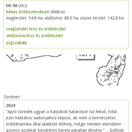
ER-56
(HU)
Kékes Erdőrezervátum
(Mátra)
magterület:
54.8 ha;
védőzóna:
88.0 ha;
összes terület:
142.8 ha
magterület hrsz és erdőrészlet
védőzóna hrsz és erdőrészlet
jogszabály
Previous
Next
Történet
2024
"Apró töredék ugyan a Kárpátok határokon túl fekvő, több
ezer hektáros vadonjaihoz képest, de mint a természetes
erdődinamika által alakított élőhely, mégis minden elemében
azonos azokkal; körülnézni benne páratlan élmény." ...
Gálhidy