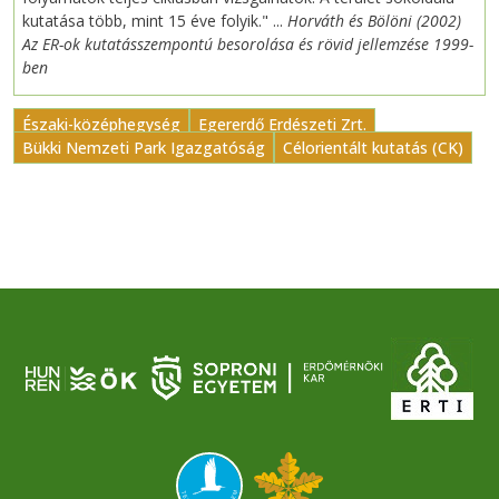
kutatása több, mint 15 éve folyik." ...
Horváth és Bölöni (2002)
Az ER-ok kutatásszempontú besorolása és rövid jellemzése 1999-
ben
Északi-középhegység
Egererdő Erdészeti Zrt.
Bükki Nemzeti Park Igazgatóság
Célorientált kutatás (CK)