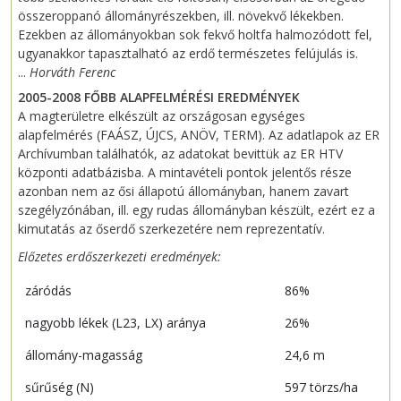
összeroppanó állományrészekben, ill. növekvő lékekben.
Ezekben az állományokban sok fekvő holtfa halmozódott fel,
ugyanakkor tapasztalható az erdő természetes felújulás is.
...
Horváth Ferenc
2005-2008 FŐBB ALAPFELMÉRÉSI EREDMÉNYEK
A magterületre elkészült az országosan egységes
alapfelmérés (FAÁSZ, ÚJCS, ANÖV, TERM). Az adatlapok az ER
Archívumban találhatók, az adatokat bevittük az ER HTV
központi adatbázisba. A mintavételi pontok jelentős része
azonban nem az ősi állapotú állományban, hanem zavart
szegélyzónában, ill. egy rudas állományban készült, ezért ez a
kimutatás az őserdő szerkezetére nem reprezentatív.
Előzetes erdőszerkezeti eredmények:
záródás
86%
nagyobb lékek (L23, LX) aránya
26%
állomány-magasság
24,6 m
sűrűség (N)
597 törzs/ha