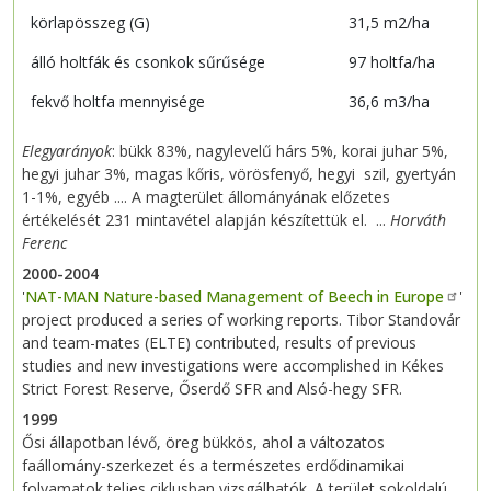
körlapösszeg (G)
31,5 m2/ha
álló holtfák és csonkok sűrűsége
97 holtfa/ha
fekvő holtfa mennyisége
36,6 m3/ha
Elegyarányok
: bükk 83%, nagylevelű hárs 5%, korai juhar 5%,
hegyi juhar 3%, magas kőris, vörösfenyő, hegyi szil, gyertyán
1-1%, egyéb .... A magterület állományának előzetes
értékelését 231 mintavétel alapján készítettük el. ...
Horváth
Ferenc
2000-2004
'
NAT-MAN Nature-based Management of Beech in Europe
'
project produced a series of working reports. Tibor Standovár
and team-mates (ELTE) contributed, results of previous
studies and new investigations were accomplished in Kékes
Strict Forest Reserve, Őserdő SFR and Alsó-hegy SFR.
1999
Ősi állapotban lévő, öreg bükkös, ahol a változatos
faállomány-szerkezet és a természetes erdődinamikai
folyamatok teljes ciklusban vizsgálhatók. A terület sokoldalú