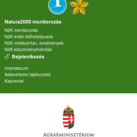
Natura2000 monitorozás
N2K monitorozás
N2K erdei élőhelytípusok
N2K módszertan, eredmények
N2K köszönetnyilvánítás
User account menu
Bejelentkezés
Lábléc
Impresszum
Adatvédelmi tájékoztató
Kapcsolat