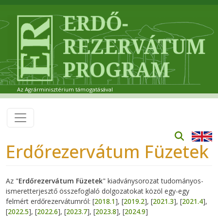
Ugrás a tartalomra
Az Agrárminisztérium támogatásával
Erdőrezervátum Füzetek
Az "
Erdőrezervátum Füzetek
" kiadványsorozat tudományos-
ismeretterjesztő összefoglaló dolgozatokat közöl egy-egy
felmért erdőrezervátumról: [
2018.1
], [
2019.2
], [
2021.3
], [
2021.4
],
[
2022.5
], [
2022.6
], [
2023.7
], [
2023.8
], [
2024.9
]