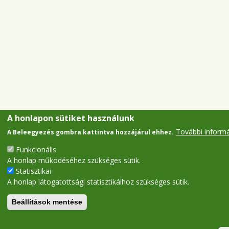
A honlapon sütiket használunk
További inform
A Beleegyezés gombra kattintva hozzájárul ehhez.
Funkcionális
A honlap működéséhez szükséges sütik.
Statisztikai
A honlap látogatottsági statisztikáihoz szükséges sütik.
Beállítások mentése