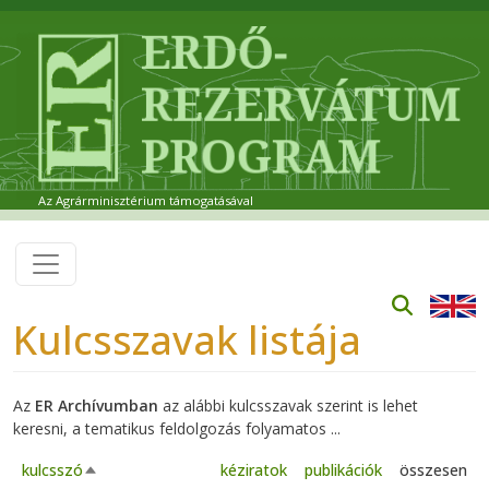
Ugrás a tartalomra
Az Agrárminisztérium támogatásával
Kulcsszavak listája
Az
ER Archívumban
az alábbi kulcsszavak szerint is lehet
keresni, a tematikus feldolgozás folyamatos ...
kulcsszó
kéziratok
publikációk
összesen
Csökkenő rendezés