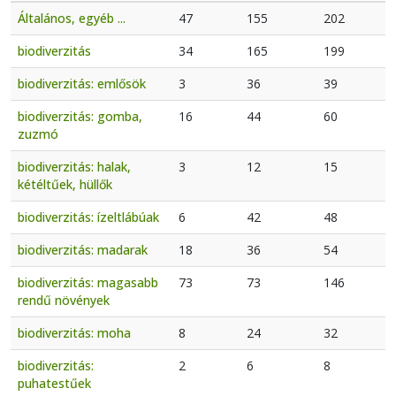
Általános, egyéb ...
47
155
202
biodiverzitás
34
165
199
biodiverzitás: emlősök
3
36
39
biodiverzitás: gomba,
16
44
60
zuzmó
biodiverzitás: halak,
3
12
15
kétéltűek, hüllők
biodiverzitás: ízeltlábúak
6
42
48
biodiverzitás: madarak
18
36
54
biodiverzitás: magasabb
73
73
146
rendű növények
biodiverzitás: moha
8
24
32
biodiverzitás:
2
6
8
puhatestűek