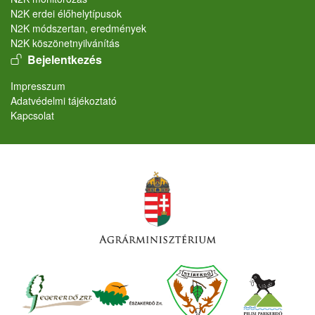
N2K erdei élőhelytípusok
N2K módszertan, eredmények
N2K köszönetnyilvánítás
User account menu
Bejelentkezés
Lábléc
Impresszum
Adatvédelmi tájékoztató
Kapcsolat