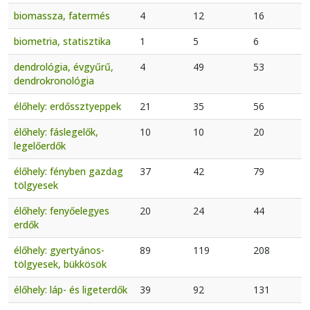
biomassza, fatermés
4
12
16
biometria, statisztika
1
5
6
dendrológia, évgyűrű,
4
49
53
dendrokronológia
élőhely: erdőssztyeppek
21
35
56
élőhely: fáslegelők,
10
10
20
legelőerdők
élőhely: fényben gazdag
37
42
79
tölgyesek
élőhely: fenyőelegyes
20
24
44
erdők
élőhely: gyertyános-
89
119
208
tölgyesek, bükkösök
élőhely: láp- és ligeterdők
39
92
131