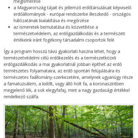
megismerése
a Magyarország tájait és jellemző erdőtársulásait képviselő
erdőállományok - európai rendszerbe illeszkedő - országos
hálózatának kialakítása és megőrzése
az ismeretek bemutatása és közvetítése a
természetvédelem, az erdőgazdálkodás és a természeti
értékeink iránt fogékony társadalmi csoportok felé
Így a program hosszú távú gyakorlati haszna lehet, hogy a
természetvédelmi célú erdőkezelés és a természetközeli
erdőgazdálkodás a mai gyakorlatnál jobban építhet az erdő
természetes folyamataira, az erdő spontán felújulására és
természetes faállomány-szerkezetére, amelynek ugyanúgy része
a famatuzsálem, a kidőlt, vagy álló holt fa, a koronaszintben
megjelenő lék, a sok elegyfafaj, mint a nagy gazdasági értékkel
rendelkező szálfa.