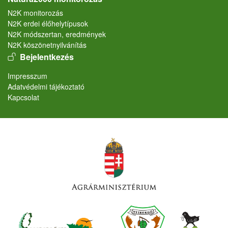
N2K monitorozás
N2K erdei élőhelytípusok
N2K módszertan, eredmények
N2K köszönetnyilvánítás
User account menu
Bejelentkezés
Lábléc
Impresszum
Adatvédelmi tájékoztató
Kapcsolat