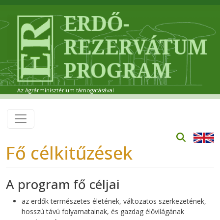
Ugrás a tartalomra
Az Agrárminisztérium támogatásával
Fő célkitűzések
A program fő céljai
az erdők természetes életének, változatos szerkezetének,
hosszú távú folyamatainak, és gazdag élővilágának