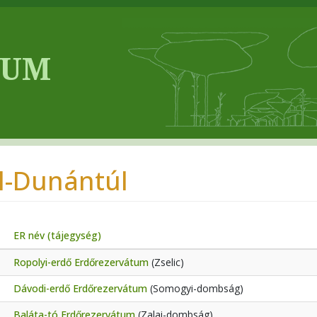
l-Dunántúl
ER név (tájegység)
Ropolyi-erdő Erdőrezervátum
(Zselic)
Dávodi-erdő Erdőrezervátum
(Somogyi-dombság)
Baláta-tó Erdőrezervátum
(Zalai-dombság)