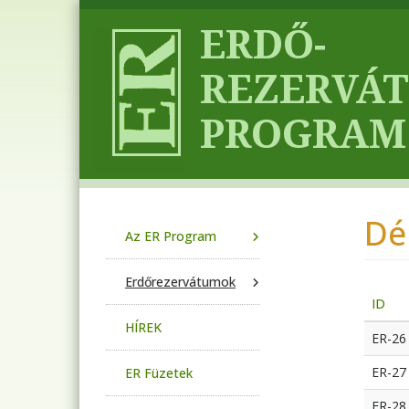
Ugrás a tartalomra
Dé
Main navigation
Az ER Program
Erdőrezervátumok
ID
HÍREK
ER-26
ER-27
ER Füzetek
ER-28