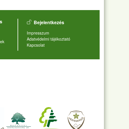
User account menu
s
Bejelentkezés
Lábléc
Impresszum
Adatvédelmi tájékoztató
ek
Kapcsolat