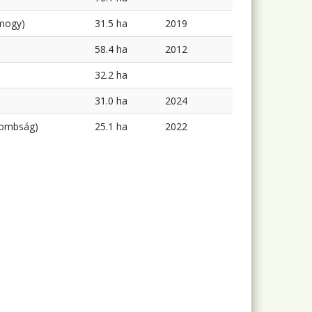
mogy)
31.5 ha
2019
58.4 ha
2012
32.2 ha
31.0 ha
2024
dombság)
25.1 ha
2022