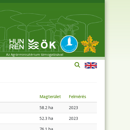
Az Agrárminisztérium támogatásával
Magterület
Felmérés
58.2 ha
2023
52.3 ha
2023
76.1 ha