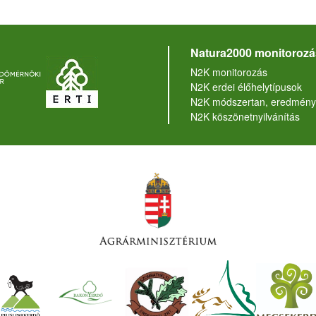
Natura2000 monitorozá
N2K monitorozás
N2K erdei élőhelytípusok
N2K módszertan, eredmény
N2K köszönetnyilvánítás