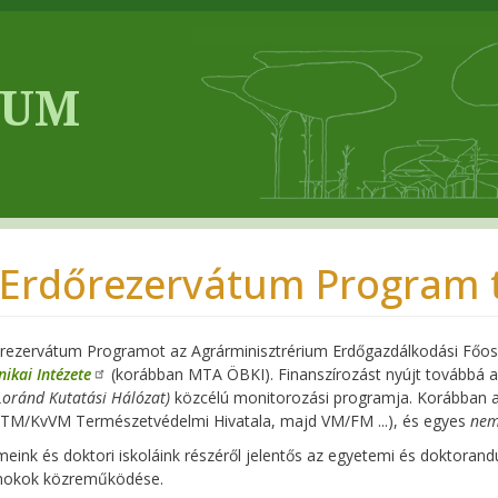
 Erdőrezervátum Program 
rezervátum Programot az Agrárminisztrérium Erdőgazdálkodási Főos
nikai Intézete
(korábban MTA ÖBKI). Finanszírozást nyújt továbbá 
Loránd Kutatási Hálózat)
közcélú monitorozási programja. Korábban 
TM/KvVM Természetvédelmi Hivatala, majd VM/FM ...), és egyes
nem
eink és doktori iskoláink részéről jelentős az egyetemi és doktoran
nokok közreműködése.