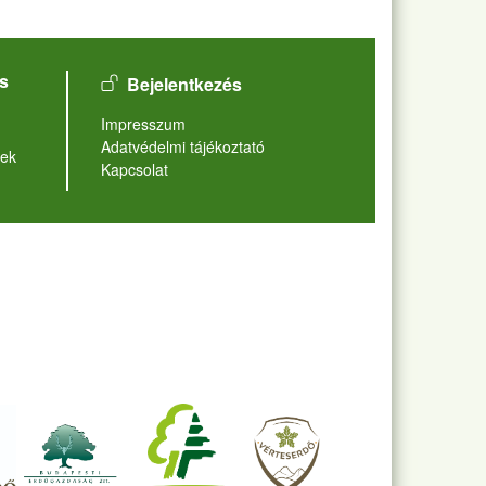
User account menu
s
Bejelentkezés
Lábléc
Impresszum
Adatvédelmi tájékoztató
ek
Kapcsolat