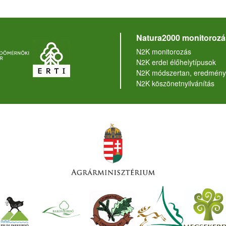
Natura2000 monitorozá
N2K monitorozás
N2K erdei élőhelytípusok
N2K módszertan, eredmény
N2K köszönetnyilvánítás