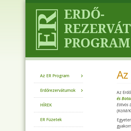
Ugrás a tartalomra
Az
Main navigation
Az ER Program
Erdőrezervátumok
Az Erdő
és Bota
Eötvös 
HÍREK
(KöM/K
ER Füzetek
Egyetem
gyakor