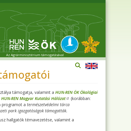
Az Agrárminisztérium támogatásával
támogatói
ztálya támogatja, valamint a
HUN-REN ÖK Ökológiai
a
HUN-REN Magyar Kutatási Hálózat
(korábban:
a programot a
természetvédelmi tárca
zeti park igazgatóságok támogatták.
dusz hallgatók témavezetése, valamint a