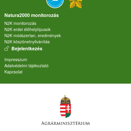
Natura2000 monitorozás
N2K monitorozás
N2K erdei élőhelytípusok
N2K módszertan, eredmények
N2K köszönetnyilvánítás
User account menu
Bejelentkezés
Lábléc
Impresszum
Adatvédelmi tájékoztató
Kapcsolat