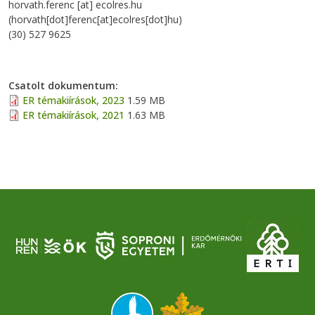
horvath.ferenc
[at]
ecolres.hu
(horvath[dot]ferenc[at]ecolres[dot]hu)
(30) 527 9625
Csatolt dokumentum
ER témakiírások, 2023
1.59 MB
ER témakiírások, 2021
1.63 MB