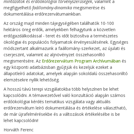
mintázatok és erdőökológiai törvényszerűségek
, valamint a
megfigyelhető
faállomány-dinamika
megismerése és
dokumentálása erdőrezervátumainkban.
Az ország majd minden tájegységében találhatók 10-100
hektáros öreg erdők, amelyekben felhagytunk a közvetlen
erdőgazdálkodással - teret és időt biztosítva a természetes
ökológiai és populációs folyamatok érvényesülésének. Egységes
módszertant alkalmazunk a faállomány-szerkezet, az újulati és
cserjeszint, valamint az aljnövényzet összehasonlító
megismerésére. Az
Erdőrezervátum Program Archívumában
és
egy központi adatbázisban gyűjtjük és kezeljük ezeket a
állapotleíró adatokat, amelyek alapján sokoldalú összehasonlító
elemzésekre nyílik lehetőség.
A hosszú távú terepi vizsgálatokba több helyszínen be lehet
kapcsolódni. A témavezetővel való konzultáció alapján számos
erdőökológiai kérdés tematikus vizsgálata vagy aktuális
erdőrezervátum leíró dokumentálása és értékelése választható,
de már újrafelmérésekbe és a változások értékelésébe is be
lehet kapcsolódni!
Horváth Ferenc