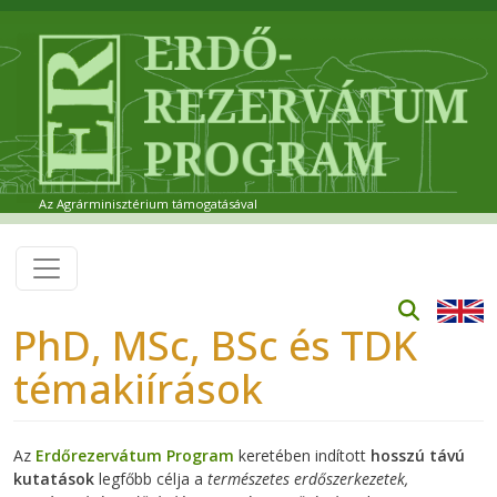
Ugrás a tartalomra
Az Agrárminisztérium támogatásával
PhD, MSc, BSc és TDK
témakiírások
Az
Erdőrezervátum Program
keretében indított
hosszú távú
kutatások
legfőbb célja a
természetes erdőszerkezetek,