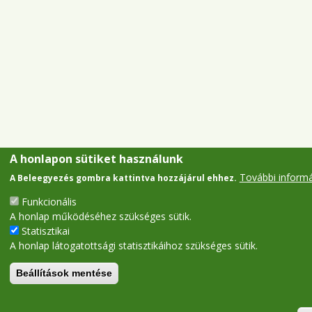
A honlapon sütiket használunk
További inform
A Beleegyezés gombra kattintva hozzájárul ehhez.
Funkcionális
A honlap működéséhez szükséges sütik.
Statisztikai
A honlap látogatottsági statisztikáihoz szükséges sütik.
Beállítások mentése