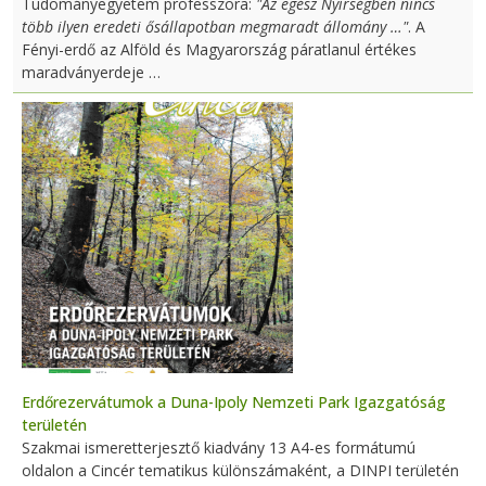
Tudományegyetem professzora:
"Az egész Nyírségben nincs
több ilyen eredeti ősállapotban megmaradt állomány …"
. A
Fényi-erdő az Alföld és Magyarország páratlanul értékes
maradványerdeje …
Erdőrezervátumok a Duna-Ipoly Nemzeti Park Igazgatóság
területén
Szakmai ismeretterjesztő kiadvány 13 A4-es formátumú
oldalon a Cincér tematikus különszámaként, a DINPI területén