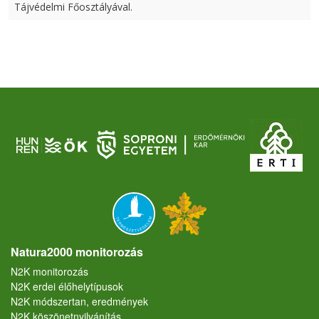
Tájvédelmi Főosztályával.
Natura2000 monitorozás
N2K monitorozás
N2K erdei élőhelytípusok
N2K módszertan, eredmények
N2K köszönetnyilvánítás