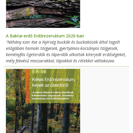
A Baktai-erdő Erdőrezervátum 2020-ban
"Néhány ezer éve a Nyírség buckák és buckaközök által tagolt
világában homoki tölgyesek, gyertyános-kocsányos tölgyesek,
keményfás ligeterdők és láperdők alkottak kiterjedt erdőségeket,
mély fekvésű mocsarakkal, lápokkal és rétekkel váltakozva.