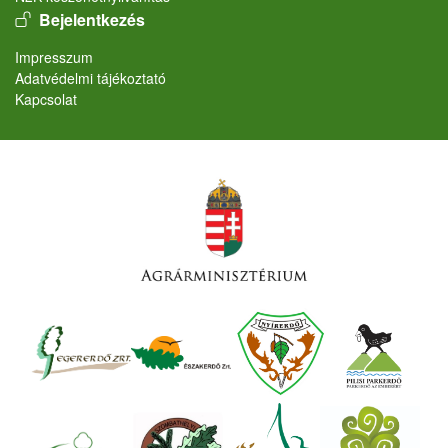
User account menu
Bejelentkezés
Lábléc
Impresszum
Adatvédelmi tájékoztató
Kapcsolat