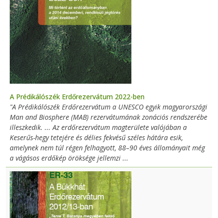
A Prédikálószék Erdőrezervátum 2022-ben
"A Prédikálószék Erdőrezervátum a UNESCO egyik magyarországi
Man and Biosphere (MAB) rezervátumának zonációs rendszerébe
illeszkedik. ... Az erdőrezervátum magterülete valójában a
Keserűs-hegy tetejére és délies fekvésű széles hátára esik,
amelynek nem túl régen felhagyott, 88–90 éves állományait még
a vágásos erdőkép öröksége jellemzi ...