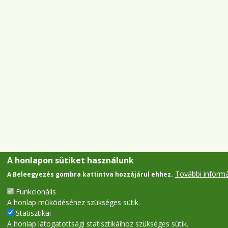
A honlapon sütiket használunk
További inform
A Beleegyezés gombra kattintva hozzájárul ehhez.
Funkcionális
A honlap működéséhez szükséges sütik.
Statisztikai
A honlap látogatottsági statisztikáihoz szükséges sütik.