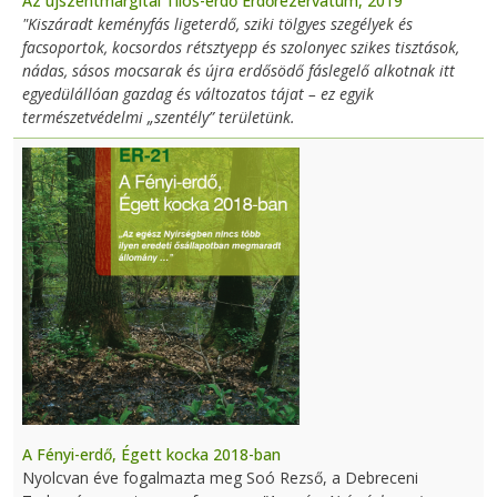
Az újszentmargitai Tilos-erdő Erdőrezervátum, 2019
"Kiszáradt keményfás ligeterdő, sziki tölgyes szegélyek és
facsoportok, kocsordos rétsztyepp és szolonyec szikes tisztások,
nádas, sásos mocsarak és újra erdősödő fáslegelő alkotnak itt
egyedülállóan gazdag és változatos tájat – ez egyik
természetvédelmi „szentély” területünk.
A Fényi-erdő, Égett kocka 2018-ban
Nyolcvan éve fogalmazta meg Soó Rezső, a Debreceni