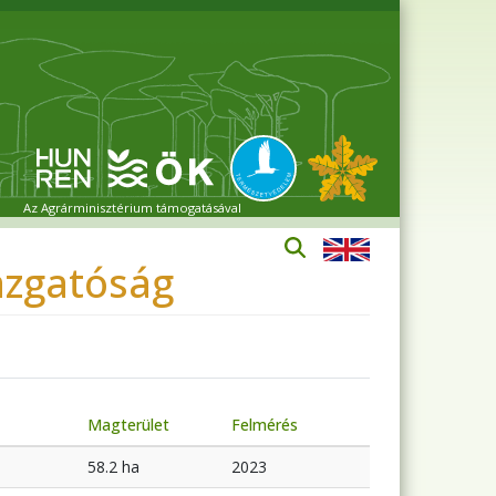
Az Agrárminisztérium támogatásával
azgatóság
Magterület
Felmérés
58.2 ha
2023