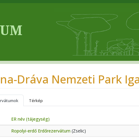
na-Dráva Nemzeti Park Ig
rvátumok
Térkép
ER név (tájegység)
Ropolyi-erdő Erdőrezervátum
(Zselic)