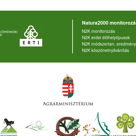
Natura2000 monitorozá
N2K monitorozás
N2K erdei élőhelytípusok
N2K módszertan, eredmény
N2K köszönetnyilvánítás