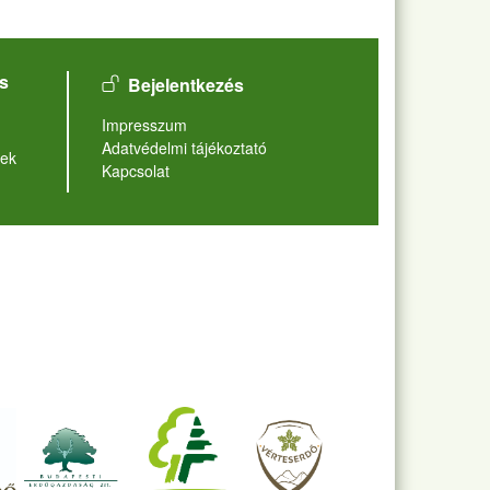
User account menu
s
Bejelentkezés
Lábléc
Impresszum
Adatvédelmi tájékoztató
ek
Kapcsolat