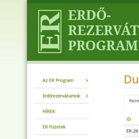
Ugrás a tartalomra
Du
Main navigation
Az ER Program
Erdőrezervátumok
Reze
HÍREK
ID
ER Füzetek
ER-26