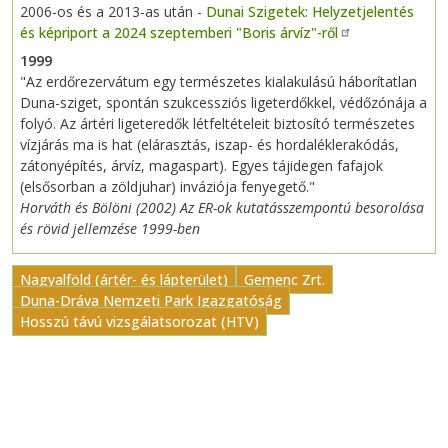
2006-os és a 2013-as után -
Dunai Szigetek: Helyzetjelentés
és képriport a 2024 szeptemberi "Boris árvíz"-ről
1999
"Az erdőrezervátum egy természetes kialakulású háborítatlan
Duna-sziget, spontán szukcessziós ligeterdőkkel, védőzónája a
folyó. Az ártéri ligeteredők létfeltételeit biztosító természetes
vízjárás ma is hat (elárasztás, iszap- és hordaléklerakódás,
zátonyépítés, árvíz, magaspart). Egyes tájidegen fafajok
(elsősorban a zöldjuhar) inváziója fenyegető."
Horváth és Bölöni (2002) Az ER-ok kutatásszempontú besorolása
és rövid jellemzése 1999-ben
Nagyalföld (ártér- és lápterület)
Gemenc Zrt.
Duna-Dráva Nemzeti Park Igazgatóság
Hosszú távú vizsgálatsorozat (HTV)