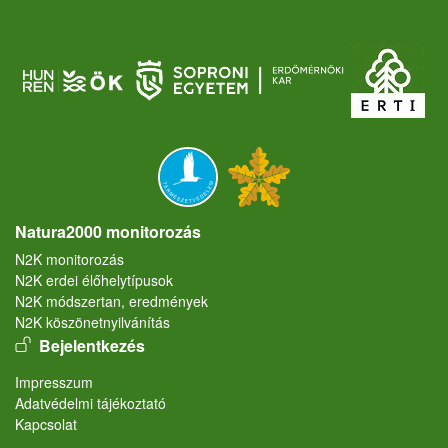
Natura2000 monitorozás
N2K monitorozás
N2K erdei élőhelytípusok
N2K módszertan, eredmények
N2K köszönetnyilvánítás
User account menu
Bejelentkezés
Lábléc
Impresszum
Adatvédelmi tájékoztató
Kapcsolat