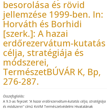
besorolása és rövid
jellemzése 1999-ben. In:
Horváth és Borhidi
[szerk.]: A hazai
erdőrezervátum-kutatás
célja, stratégiája és
módszerei,
TermészetBÚVÁR K, Bp,
276-287.
Összefoglalás
A 9.3-as fejezet
"A hazai erdőrezervátum-kutatás célja, stratégiája
és módszerei"
című KvVM Természetvédelmi Hivatalának