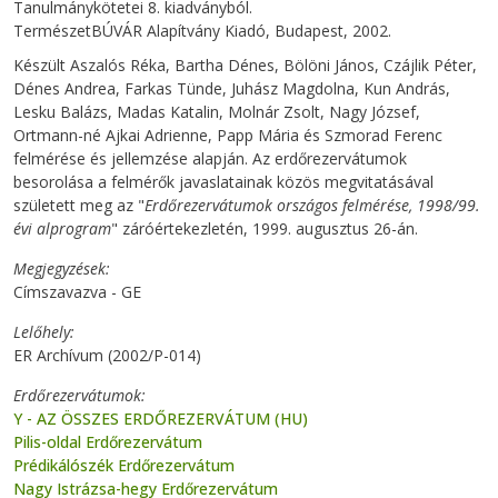
Tanulmánykötetei 8. kiadványból.
TermészetBÚVÁR Alapítvány Kiadó, Budapest, 2002.
Készült Aszalós Réka, Bartha Dénes, Bölöni János, Czájlik Péter,
Dénes Andrea, Farkas Tünde, Juhász Magdolna, Kun András,
Lesku Balázs, Madas Katalin, Molnár Zsolt, Nagy József,
Ortmann-né Ajkai Adrienne, Papp Mária és Szmorad Ferenc
felmérése és jellemzése alapján. Az erdőrezervátumok
besorolása a felmérők javaslatainak közös megvitatásával
született meg az "
Erdőrezervátumok országos felmérése, 1998/99.
évi alprogram
" záróértekezletén, 1999. augusztus 26-án.
Megjegyzések
Címszavazva - GE
Lelőhely
ER Archívum (2002/P-014)
Erdőrezervátumok
Y - AZ ÖSSZES ERDŐREZERVÁTUM (HU)
Pilis-oldal Erdőrezervátum
Prédikálószék Erdőrezervátum
Nagy Istrázsa-hegy Erdőrezervátum