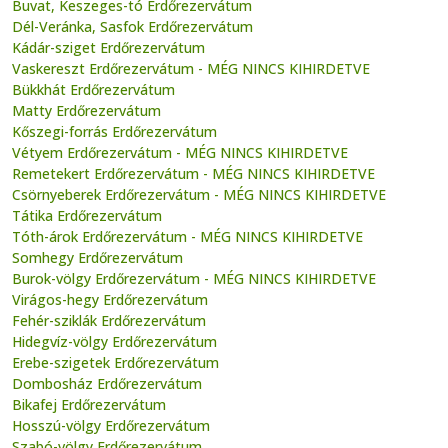
Buvat, Keszeges-tó Erdőrezervátum
Dél-Veránka, Sasfok Erdőrezervátum
Kádár-sziget Erdőrezervátum
Vaskereszt Erdőrezervátum - MÉG NINCS KIHIRDETVE
Bükkhát Erdőrezervátum
Matty Erdőrezervátum
Kőszegi-forrás Erdőrezervátum
Vétyem Erdőrezervátum - MÉG NINCS KIHIRDETVE
Remetekert Erdőrezervátum - MÉG NINCS KIHIRDETVE
Csörnyeberek Erdőrezervátum - MÉG NINCS KIHIRDETVE
Tátika Erdőrezervátum
Tóth-árok Erdőrezervátum - MÉG NINCS KIHIRDETVE
Somhegy Erdőrezervátum
Burok-völgy Erdőrezervátum - MÉG NINCS KIHIRDETVE
Virágos-hegy Erdőrezervátum
Fehér-sziklák Erdőrezervátum
Hidegvíz-völgy Erdőrezervátum
Erebe-szigetek Erdőrezervátum
Dombosház Erdőrezervátum
Bikafej Erdőrezervátum
Hosszú-völgy Erdőrezervátum
Szabó-völgy Erdőrezervátum