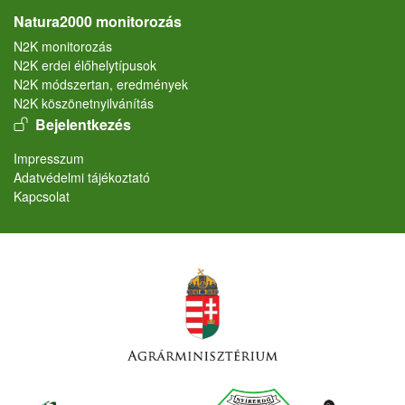
Natura2000 monitorozás
N2K monitorozás
N2K erdei élőhelytípusok
N2K módszertan, eredmények
N2K köszönetnyilvánítás
User account menu
Bejelentkezés
Lábléc
Impresszum
Adatvédelmi tájékoztató
Kapcsolat