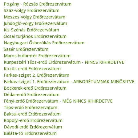
Pogány - Rózsás Erdőrezervátum
Száz-völgy Erdőrezervátum
Meszes-völgy Erdőrezervátum
Juhdöglő-völgy Erdőrezervátum
Kis-Szénás Erdőrezervátum
Ócsai turjános Erdőrezervátum
Nagybugaci Ősborókás Erdőrezervátum
Sasér Erdőrezervátum
Maros hullámtér Erdőrezervátum
Kunpeszéri Tilos-erdő Erdőrezervátum - NINCS KIHIRDETVE
Közös-erdő Erdőrezervátum
Farkas-sziget 2. Erdőrezervátum
Farkas-sziget 1. Erdőrezervátum - ARBORÉTUMNAK MINŐSÍTVE
Bockerek-erdő Erdőrezervátum
Dédai-erdő Erdőrezervátum
Fényi-erdő Erdőrezervátum - MÉG NINCS KIHIRDETVE
Tilos-erdő Erdőrezervátum
Baktai-erdő Erdőrezervátum
Ropolyi-erdő Erdőrezervátum
Dávodi-erdő Erdőrezervátum
Baláta-tó Erdőrezervátum