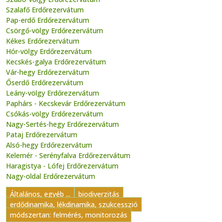
Szalafő Erdőrezervátum
Pap-erdő Erdőrezervátum
Csörgő-völgy Erdőrezervátum
Kékes Erdőrezervátum
Hór-völgy Erdőrezervátum
Kecskés-galya Erdőrezervátum
Vár-hegy Erdőrezervátum
Őserdő Erdőrezervátum
Leány-völgy Erdőrezervátum
Paphárs - Kecskevár Erdőrezervátum
Csókás-völgy Erdőrezervátum
Nagy-Sertés-hegy Erdőrezervátum
Pataj Erdőrezervátum
Alsó-hegy Erdőrezervátum
Kelemér - Serényfalva Erdőrezervátum
Haragistya - Lófej Erdőrezervátum
Nagy-oldal Erdőrezervátum
Általános, egyéb ...
biodiverzitás
erdődinamika, lékdinamika, szukcesszió
módszertan: felmérés, monitorozás