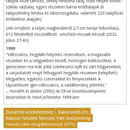
talajok közé tartozó, sekély rendzina talaj, több helyen köves-
sziklás váztalaj, egyes részeken barna erdőtalajok (6
talajszelvény leírása és laborvizsgálata, valamint 223 talajfúrás
értékelése alapján).
UAV ortofotó
: a teljes magterületről 2,7 cm terepi felbontású,
612 felvételből összeállított ortofotó-mozaik készült (2022.
július 27-én).
1999
"Változatos, hegylábi helyzetű rezervátum, a magasabb
részeken és a völgyekben kezelt, homogén bükkösökkel, a
gerinceken ma már jobb szerkezetű nyílt és zárt tölgyesekkel,
a sarjaztatott majd felhagyott hegylábi részeken (telepített)
elegyetlen, egykorú cseresekkel és fenyvesekkel. A
tájszerkezet igen változatos, a vadállomány jelentős."
...
Horváth és Bölöni (2002) Az ER-ok kutatásszempontú
besorolása és rövid jellemzése 1999-ben
Dunántúli-középhegység
Bakonyerdő Zrt.
Balaton-felvidéki Nemzeti Park Igazgatóság
Hosszú távú vizsgálatsorozat (HTV)