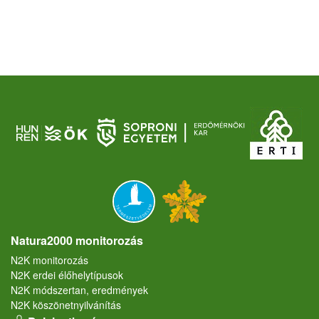
Natura2000 monitorozás
N2K monitorozás
N2K erdei élőhelytípusok
N2K módszertan, eredmények
N2K köszönetnyilvánítás
User account menu