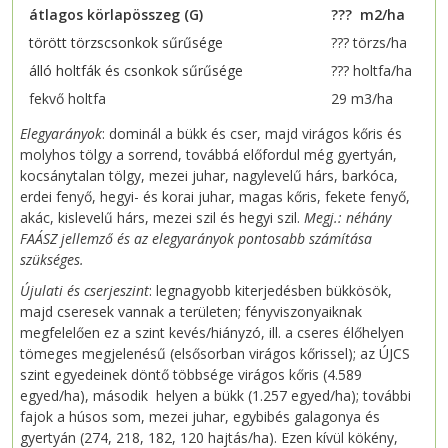
átlagos körlapösszeg (G)
??? m2/ha
törött törzscsonkok sűrűsége
??? törzs/ha
álló holtfák és csonkok sűrűsége
??? holtfa/ha
fekvő holtfa
29 m3/ha
Elegyarányok
: dominál a bükk és cser, majd virágos kőris és
molyhos tölgy a sorrend, továbbá előfordul még gyertyán,
kocsánytalan tölgy, mezei juhar, nagylevelű hárs, barkóca,
erdei fenyő, hegyi- és korai juhar, magas kőris, fekete fenyő,
akác, kislevelű hárs, mezei szil és hegyi szil.
Megj.: néhány
FAÁSZ jellemző és az elegyarányok pontosabb számítása
szükséges.
Újulati és cserjeszint
: legnagyobb kiterjedésben bükkösök,
majd cseresek vannak a területen; fényviszonyaiknak
megfelelően ez a szint kevés/hiányzó, ill. a cseres élőhelyen
tömeges megjelenésű (elsősorban virágos kőrissel); az ÚJCS
szint egyedeinek döntő többsége virágos kőris (4.589
egyed/ha), második helyen a bükk (1.257 egyed/ha); további
fajok a húsos som, mezei juhar, egybibés galagonya és
gyertyán (274, 218, 182, 120 hajtás/ha). Ezen kívül kökény,