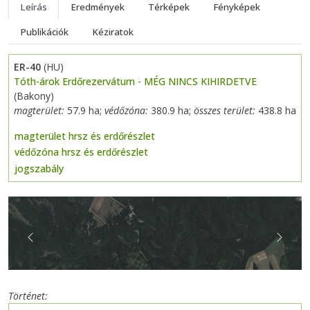
Leírás
Eredmények
Térképek
Fényképek
Publikációk
Kéziratok
ER-40
(HU)
Tóth-árok Erdőrezervátum - MÉG NINCS KIHIRDETVE
(Bakony)
magterület:
57.9 ha;
védőzóna:
380.9 ha;
összes terület:
438.8 ha
magterület hrsz és erdőrészlet
védőzóna hrsz és erdőrészlet
jogszabály
Previous
Next
Történet