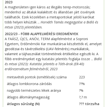
2023
A magterületen igen káros az illegális terep-motorozás;
mindenhol az általuk kialakított és állandóan járt ösvények
találhatók. Ezek közelében a mintapontokat jelölő karókat
több helyen kihúzták ...
Horváth Tamás megjegyzése a Bidló és
mtsai (2023) jelentésben.
2022/23 - FÖBB ALAPFELMÉRÉSI EREDMÉNYEK
A FAÁSZ, ÚJCS, ANÖV, TERM alapfelmérést a Soproni
Egyetem, Erdőmérnöki Kar munkatársai készítették el, amelyet
geodéziai és távérzékelési (UAV-felmérés) munkálatok,
valamint a tájhasználat történetének értékelése egészíti ki
. A
főbb eredményeket egy kutatási jelentés foglalja össze ...
Bidló
és mtsai (2023): Kutatási jelentés a Tóth-árok (ER-40)
erdőrezervátum felméréséről, 2023
mintavételi pontok (ismétlések) száma
223
átlagos lombkorona-záródás
??%
nagyobb természetes lékek aránya
?%
átlagos állománymagasság
?,? m
átlagos sűrűség (N)
??? törzs/ha