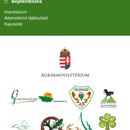
Bejelentkezés
Lábléc
Impresszum
Adatvédelmi tájékoztató
Kapcsolat