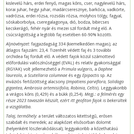
kislevelű hárs, erdei fenyő, magas kőris, cser, nagylevelű hárs,
korai juhar, hegyi juhar, madárcseresznye, barkóca, vadkörte,
vadrózsa, erdei rózsa, rozsdás rózsa, molyhos tölgy, fagyal,
sóskaborbolya, cseregalagonya, dió, bodza, bibircses
kecskerágó, fehér nyár és mezei szil fordult még elő. A
csúcsrágottság a legtöbb faj esetében 60-90% közötti.
Aljnövényzet
: fajgazdagság 334 (kiemelkedően magas); az
átlagos fajszám: 23,4. Tizenhét védett faj és 3 további
orchidea faj fordult elő. A védett fajok közül számottevő
előfordulási valószínűséggel (EVAL) és relatív gyakorisággal
(RGYAK) volt jellemezhető a
Primula vulgaris
, a
Daphne
laureola
, a
Scutellaria columnae
és egy
Epipactis
sp. Az
inváziós fertőzöttség alacsony (
Impatiens parviflora, Solidago
gigantea, Ambrosia artemisiifolia, Robinia, Celtis
). Leggyakoribb
a virágos kőris (0,429) és a bükk (0,254).
Megj.: a felmérés egy
része 2023 tavaszán készült, ezért itt geofiton fajok is bekerültek
a vizsgálatba.
Talaj, termőhely
: a terület változatos kitettségű, erősen
szabdalt és meredek; az alapkőzet elsősorban dolomit
(helyenként löszlerakódással); leggyakoribb a kőzethatású