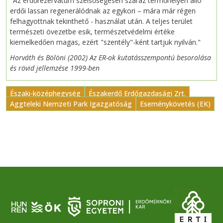
"Az erdőrezervátum szélsőségesen száraz termőhelyen álló
erdői lassan regenerálódnak az egykori – mára már régen
felhagyottnak tekinthető - használat után. A teljes terület
természeti övezetbe esik, természetvédelmi értéke
kiemelkedően magas, ezért "szentély"-ként tartjuk nyilván."
Horváth és Bölöni (2002) Az ER-ok kutatásszempontú besorolása
és rövid jellemzése 1999-ben
Északi-középhegység
Északerdő Erdőgazdasági Zrt.
Aggteleki Nemzeti Park Igazgatóság
Eseménykövetés (EK)