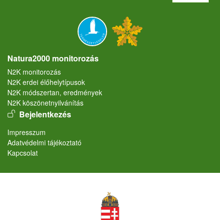
Natura2000 monitorozás
N2K monitorozás
N2K erdei élőhelytípusok
N2K módszertan, eredmények
N2K köszönetnyilvánítás
User account menu
Bejelentkezés
Lábléc
Impresszum
Adatvédelmi tájékoztató
Kapcsolat