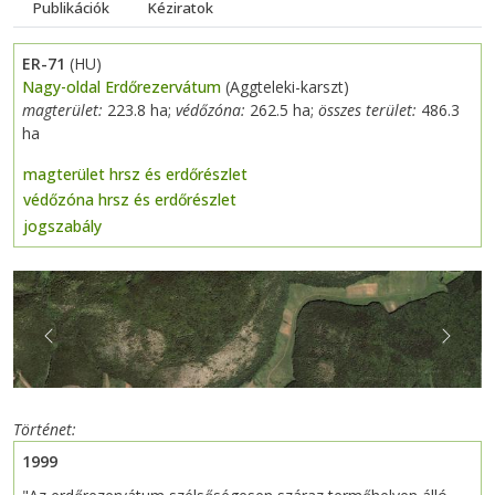
Publikációk
Kéziratok
ER-71
(HU)
Nagy-oldal Erdőrezervátum
(Aggteleki-karszt)
magterület:
223.8 ha;
védőzóna:
262.5 ha;
összes terület:
486.3
ha
magterület hrsz és erdőrészlet
védőzóna hrsz és erdőrészlet
jogszabály
Previous
Next
Történet
1999