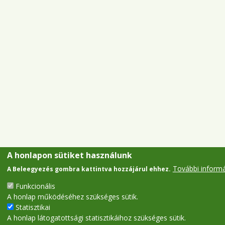
A honlapon sütiket használunk
További inform
A Beleegyezés gombra kattintva hozzájárul ehhez.
Funkcionális
A honlap működéséhez szükséges sütik.
Statisztikai
A honlap látogatottsági statisztikáihoz szükséges sütik.