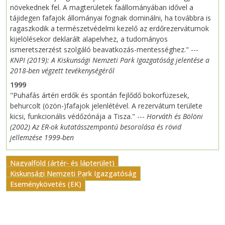
növekednek fel. A magterületek faállományában idővel a
tájidegen fafajok állományai fognak dominálni, ha továbbra is
ragaszkodik a természetvédelmi kezelő az erdőrezervátumok
kijelölésekor deklarált alapelvhez, a tudományos
ismeretszerzést szolgáló beavatkozás-mentességhez." ---
KNPI (2019): A Kiskunsági Nemzeti Park Igazgatóság jelentése a
2018-ben végzett tevékenységéről
1999
"Puhafás ártéri erdők és spontán fejlődő bokorfüzesek,
behurcolt (özön-)fafajok jelenlétével. A rezervátum területe
kicsi, funkcionális védőzónája a Tisza." ---
Horváth és Bölöni
(2002) Az ER-ok kutatásszempontú besorolása és rövid
jellemzése 1999-ben
Nagyalföld (ártér- és lápterület)
Kiskunsági Nemzeti Park Igazgatóság
Eseménykövetés (EK)