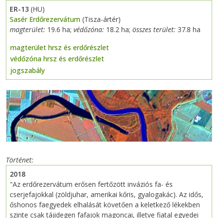
ER-13
(HU)
Sasér Erdőrezervátum
(Tisza-ártér)
magterület:
19.6 ha;
védőzóna:
18.2 ha;
összes terület:
37.8 ha
magterület hrsz és erdőrészlet
védőzóna hrsz és erdőrészlet
jogszabály
Previous
Next
Történet
2018
"Az erdőrezervátum erősen fertőzött inváziós fa- és
cserjefajokkal (zöldjuhar, amerikai kőris, gyalogakác). Az idős,
őshonos faegyedek elhalását követően a keletkező lékekben
szinte csak tájidegen fafajok magoncai, illetve fiatal egyedei