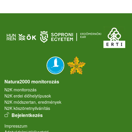
Natura2000 monitorozás
N2K monitorozás
N2K erdei élőhelytípusok
N2K módszertan, eredmények
N2K köszönetnyilvánítás
User account menu
Bejelentkezés
Lábléc
Impresszum
Adatvédelmi tájékoztató