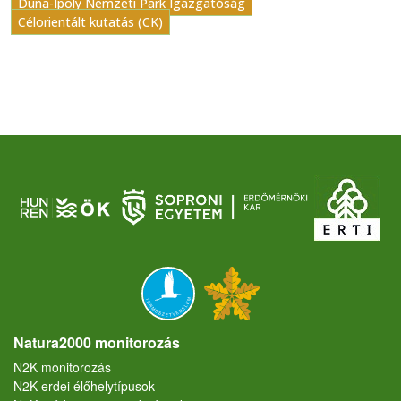
Duna-Ipoly Nemzeti Park Igazgatóság
Célorientált kutatás (CK)
Natura2000 monitorozás
N2K monitorozás
N2K erdei élőhelytípusok