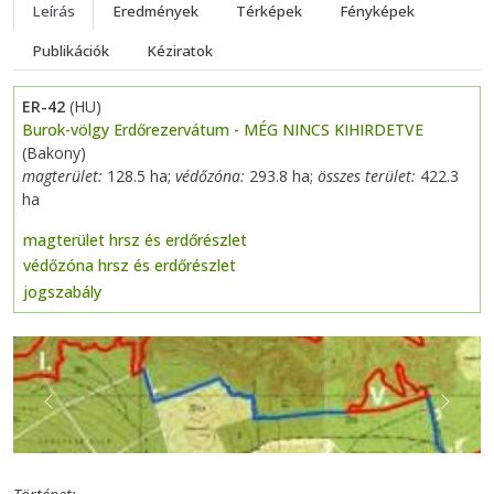
Leírás
Eredmények
Térképek
Fényképek
Publikációk
Kéziratok
ER-42
(HU)
Burok-völgy Erdőrezervátum - MÉG NINCS KIHIRDETVE
(Bakony)
magterület:
128.5 ha;
védőzóna:
293.8 ha;
összes terület:
422.3
ha
magterület hrsz és erdőrészlet
védőzóna hrsz és erdőrészlet
jogszabály
Previous
Next