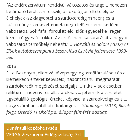
"Az erdőrezervátum rendkívül változatos és tagolt, nehezen
bejárható területen fekszik, az ökológiai feltételek, az
élőhelyek (sziklagyeptől a szurdokerdőig minden) és a
faállomány-szerkezet ennek megfelelően kiemelkedően
változatos. Sok fafaj fordul itt elő, idős egyedekkel; régen
kezelt tölgyes foltokkal. Az erdődinamika kutatását a nagyon
változatos termőhely nehezíti." ...
Horváth és Bölöni (2002) Az
ER-ok kutatásszempontú besorolása és rövid jellemzése 1999-
ben
2013
"... a Bakonyra jellemző középhegységi erdőtársulások és a
kiemelkedő értéket képviselő, háborítatlanul megmaradt
szurdokerdők megőrzését szolgálja. ... ritka – sok esetben
reliktum – növény- és állatfajoknak ... jellemzik a területet.
Egyedülálló geológiai értéket képvisel a szurdokvölgy és a ...
nagy számban található barlangok. ...
Staudinger (2013) Burok-
fölgyi Őserdő TT Ökológiai állapot-felmérés adatlap
Dunántúli-középhegység
VERGA Veszprémi Erdőgazdaság Zrt.