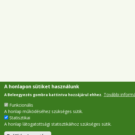
A honlapon sütiket használunk
További inform
A Beleegyezés gombra kattintva hozzájárul ehhez.
Funkcionális
A honlap működéséhez szükséges sütik.
Statisztikai
A honlap látogatottsági statisztikáihoz szükséges sütik.