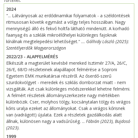
Történet
2024
"... Látványosak az erdődinamikai folyamatok - a széldöntések
ritmusosan követik egymást a völgy teljes hosszában. Nagy
mennyiségű álló és fekvő holtfa látható mindenütt. A korhadó
faanyag és a sziklák mikroélőhelyei különleges fajoknak
kínálnak megtelepedési lehetőséget."
... Gálhidy László (2025):
Szentélyerdők Magyarországon
2022/23 - ALAPFELMÉRÉS
Elkészült a magterület kevésbé mereked Isztimér 27/A, 26/C,
26/E, 68/D részleteinek alapállapot felmérése a Soproni
Egyetem EMK munkatársai részéről. Az őserdő-szerű
szurdokvölgyet - meredek és sziklás domborzat miatt - nem
vizsgálták. Azt csak különleges módszerekkel lehetne felmérni.
A felmért részletek állományszerkezete nagy mértékben
különbözik. Cser, molyhos tölgy, kocsánytalan tölgy és virágos
kőris uralja ezeket az állományokat. Csak a virágos kőrisnek
van (vadrágott) újulata. Ezek a részletek gazdálkodás alatt
állnak, különösen nagy a vadsűrűség. ...
Fábián (2023), Bujdosó
(2023).
1999