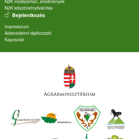
N2K módszertan, eredmények
N2K köszönetnyilvánítás
User account menu
Bejelentkezés
Lábléc
Impresszum
Adatvédelmi tájékoztató
Kapcsolat