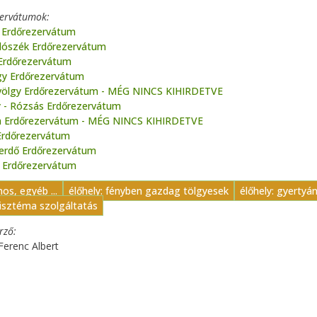
zervátumok
 Erdőrezervátum
álószék Erdőrezervátum
 Erdőrezervátum
gy Erdőrezervátum
völgy Erdőrezervátum - MÉG NINCS KIHIRDETVE
 - Rózsás Erdőrezervátum
 Erdőrezervátum - MÉG NINCS KIHIRDETVE
Erdőrezervátum
-erdő Erdőrezervátum
ő Erdőrezervátum
nos, egyéb ...
élőhely: fényben gazdag tölgyesek
élőhely: gyertyá
isztéma szolgáltatás
erző
 Ferenc Albert