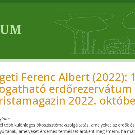
igeti Ferenc Albert (2022):
togatható erdőrezervátum
ristamagazin 2022. október
glalás
nél több különleges ökoszisztéma-szolgáltatás, amelyeket az erdők é
yújtanak, amelyeket érdemes természetjáróként megismerni, ha már 