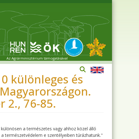
Az Agrárminisztérium támogatásával
 10 különleges és
 Magyarországon.
 2., 76-85.
s különösen a természetes vagy ahhoz közel álló
a természetvédelem e szentélyeiben túrázhatunk."