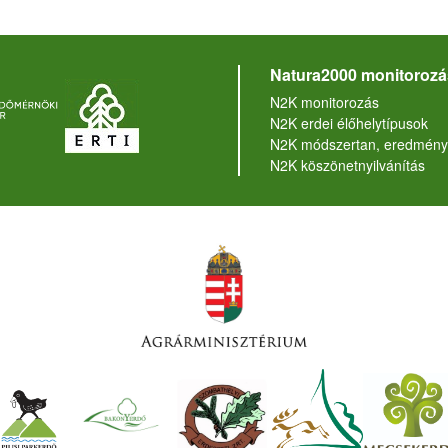
Natura2000 monitorozá
N2K monitorozás
N2K erdei élőhelytípusok
N2K módszertan, eredmény
N2K köszönetnyilvánítás