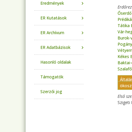
Eredmények
Erdőre
Őserdő
ER Kutatások
Prédik
Tátika
Vár-he
ER Archívum
Burok-
Pogány
ER Adatbázisok
Vétyem
Kékes 
Hasonló oldalak
Baktai
Szalaf
Támogatók
Általá
ökosz
Szerzői jog
Első sz
Szigeti