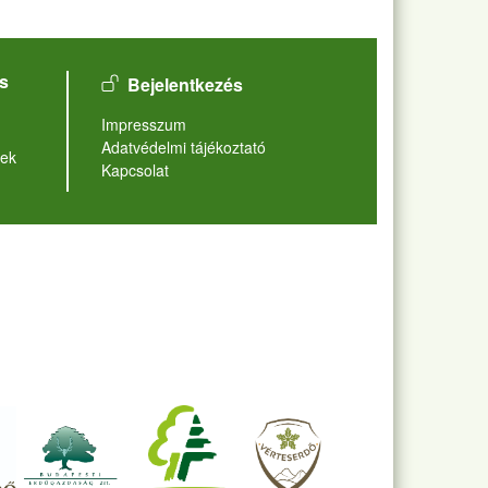
User account menu
s
Bejelentkezés
Lábléc
Impresszum
Adatvédelmi tájékoztató
ek
Kapcsolat