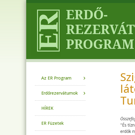
Ugrás a tartalomra
Sz
Main navigation
Az ER Program
lá
Erdőrezervátumok
Tu
HÍREK
Összefo
ER Füzetek
"És tíz
erdők n