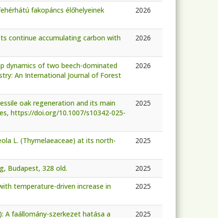
fehérhátú fakopáncs élőhelyeinek
2026
sts continue accumulating carbon with
2026
gap dynamics of two beech-dominated
2026
ry: An International Journal of Forest
 sessile oak regeneration and its main
2025
Res, https://doi.org/10.1007/s10342-025-
ola L. (Thymelaeaceae) at its north-
2025
, Budapest, 328 old.
2025
with temperature-driven increase in
2025
): A faállomány-szerkezet hatása a
2025