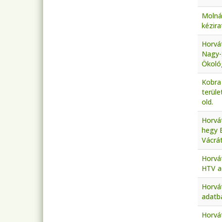
Molná
kézira
Horvát
Nagy-
Ökológ
Kobra 
terül
old.
Horvát
hegy 
Vácrát
Horvá
HTV a
Horvá
adatbá
Horvát