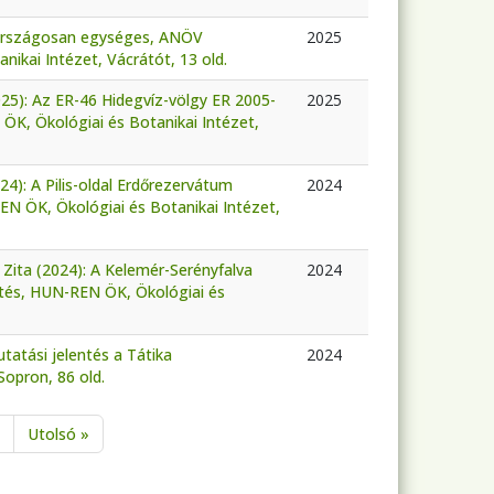
 országosan egységes, ANÖV
2025
ikai Intézet, Vácrátót, 13 old.
2025): Az ER-46 Hidegvíz-völgy ER 2005-
2025
ÖK, Ökológiai és Botanikai Intézet,
4): A Pilis-oldal Erdőrezervátum
2024
N ÖK, Ökológiai és Botanikai Intézet,
ita (2024): A Kelemér-Serényfalva
2024
ntés, HUN-REN ÖK, Ökológiai és
tatási jelentés a Tátika
2024
opron, 86 old.
Következő oldal
Utolsó oldal
Utolsó »