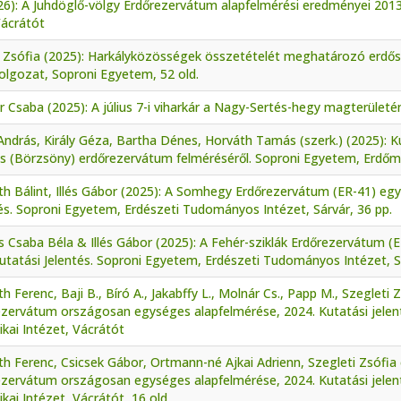
026): A Juhdöglő-völgy Erdőrezervátum alapfelmérési eredményei 201
Vácrátót
 Zsófia (2025): Harkályközösségek összetételét meghatározó erdősz
olgozat, Soproni Egyetem, 52 old.
 Csaba (2025): A július 7-i viharkár a Nagy-Sertés-hegy magterületé
András, Király Géza, Bartha Dénes, Horváth Tamás (szerk.) (2025): 
s (Börzsöny) erdőrezervátum felméréséről. Soproni Egyetem, Erdőmér
h Bálint, Illés Gábor (2025): A Somhegy Erdőrezervátum (ER-41) eg
és. Soproni Egyetem, Erdészeti Tudományos Intézet, Sárvár, 36 pp.
 Csaba Béla & Illés Gábor (2025): A Fehér-sziklák Erdőrezervátum 
utatási Jelentés. Soproni Egyetem, Erdészeti Tudományos Intézet, Sá
h Ferenc, Baji B., Bíró A., Jakabffy L., Molnár Cs., Papp M., Szegleti 
ezervátum országosan egységes alapfelmérése, 2024. Kutatási jele
kai Intézet, Vácrátót
h Ferenc, Csicsek Gábor, Ortmann-né Ajkai Adrienn, Szegleti Zsófia 
ezervátum országosan egységes alapfelmérése, 2024. Kutatási jele
kai Intézet, Vácrátót, 16 old.