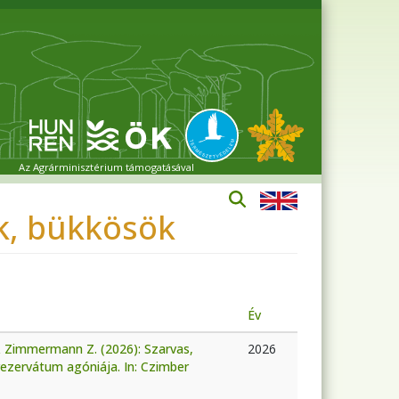
Az Agrárminisztérium támogatásával
ek, bükkösök
Év
 & Zimmermann Z. (2026): Szarvas,
2026
rezervátum agóniája. In: Czimber