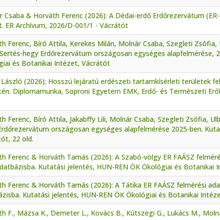
r Csaba & Horváth Ferenc (2026): A Dédai-erdő Erdőrezervátum (ER
t. ER Archívum, 2026/D-001/1 - Vácrátót
h Ferenc, Bíró Attila, Kerekes Milán, Molnár Csaba, Szegleti Zsófia, 
Sertés-hegy Erdőrezervátum országosan egységes alapfelmérése, 2
iai és Botanikai Intézet, Vácrátót
László (2026): Hosszú lejáratú erdészeti tartamkísérleti területek 
etén. Diplomamunka, Soproni Egyetem EMK, Erdő- és Természeti Erőf
h Ferenc, Bíró Attila, Jakabffy Lili, Molnár Csaba, Szegleti Zsófia, Ul
Erdőrezervátum országosan egységes alapfelmérése 2025-ben. Kuta
ót, 22 old.
th Ferenc & Horváth Tamás (2026): A Szabó-völgy ER FAÁSZ felmérés
datbázisba. Kutatási jelentés, HUN-REN ÖK Ökológiai és Botanikai I
th Ferenc & Horváth Tamás (2026): A Tátika ER FAÁSZ felmérési ada
zisba. Kutatási jelentés, HUN-REN ÖK Ökológiai és Botanikai Intéze
h F., Mázsa K., Demeter L., Kovács B., Kútszegi G., Lukács M., Mol