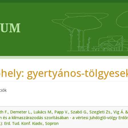
őhely: gyertyános-tölgyes
ciók
h F., Demeter L., Lukács M., Papp V., Szabó G., Szegleti Zs., Vig Á.
 és a klímaszárazodás szorításában - a vértesi Juhdöglő-völgy Erdő
.): Erd. Tud. Konf. Kiadv., Sopron