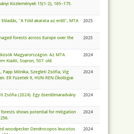
ányi Közlemények 15(1-2), 165–175.
- Előadás, "A Föld akarata az erdő", MTA
2025
amaged forests across Europe over the
2025
bükkösök Magyarországon. Az MTA
2024
m Kiadó, Sopron, 507. old.
, Papp Mónika, Szegleti Zsófia, Vig
2024
an. ER Füzetek 9, HUN-REN Ökológiai
leti Zsófia (2024): Egy őserdőmaradvány
2024
ry forests shows potential for mitigation
2024
 256.
ked woodpecker Dendrocopos leucotos
2024