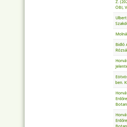
Z. (2
ÖBI, 
Ulbert
Szakd
Molnár
Bidló 
Rózsá
Horvát
Jelent
Eötvös
ben. K
Horvát
Erdőr
Botani
Horvát
Erdőr
Botani