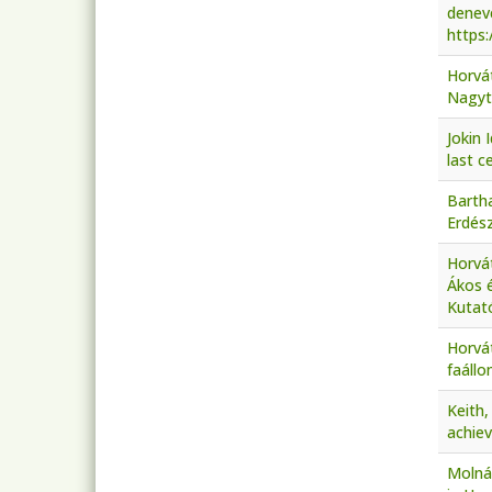
denev
https:
Horvát
Nagyt
Jokin 
last c
Barth
Erdés
Horvát
Ákos 
Kutat
Horvát
faállo
Keith,
achie
Molná