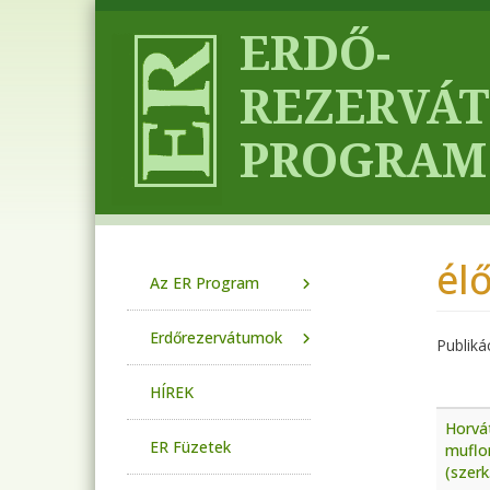
Ugrás a tartalomra
él
Main navigation
Az ER Program
Erdőrezervátumok
Publiká
HÍREK
Horvát
ER Füzetek
muflon
(szerk