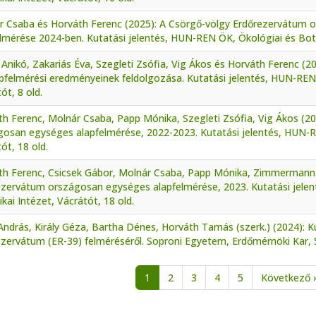
r Csaba és Horváth Ferenc (2025): A Csörgő-völgy Erdőrezervátum
lmérése 2024-ben. Kutatási jelentés, HUN-REN ÖK, Ökológiai és Botan
s Anikó, Zakariás Éva, Szegleti Zsófia, Vig Ákos és Horváth Ferenc (
pfelmérési eredményeinek feldolgozása. Kutatási jelentés, HUN-REN 
ót, 8 old.
h Ferenc, Molnár Csaba, Papp Mónika, Szegleti Zsófia, Vig Ákos (202
gosan egységes alapfelmérése, 2022-2023. Kutatási jelentés, HUN-RE
ót, 18 old.
th Ferenc, Csicsek Gábor, Molnár Csaba, Papp Mónika, Zimmermann Z
ezervátum országosan egységes alapfelmérése, 2023. Kutatási jele
kai Intézet, Vácrátót, 18 old.
András, Király Géza, Bartha Dénes, Horváth Tamás (szerk.) (2024): Ku
zervátum (ER-39) felméréséről. Soproni Egyetem, Erdőmérnöki Kar, S
alszámozás
1
2
3
4
5
Következő ›