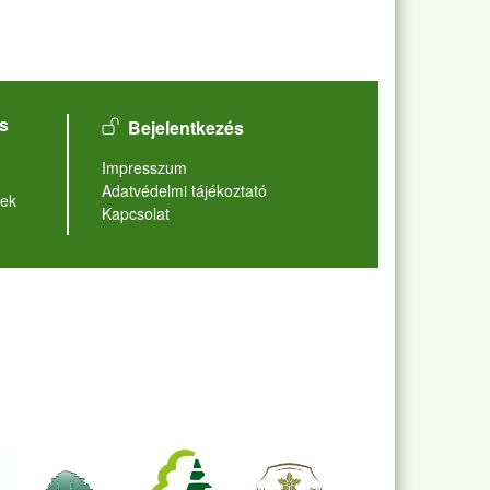
User account menu
s
Bejelentkezés
Lábléc
Impresszum
Adatvédelmi tájékoztató
ek
Kapcsolat