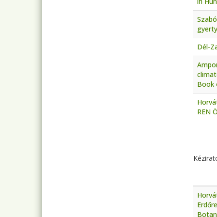
in Hun
Szabó 
gyerty
Dél-Za
Ampons
climat
Book o
Horvát
REN Ö
Old
Kézirat
Horvát
Erdőr
Botani