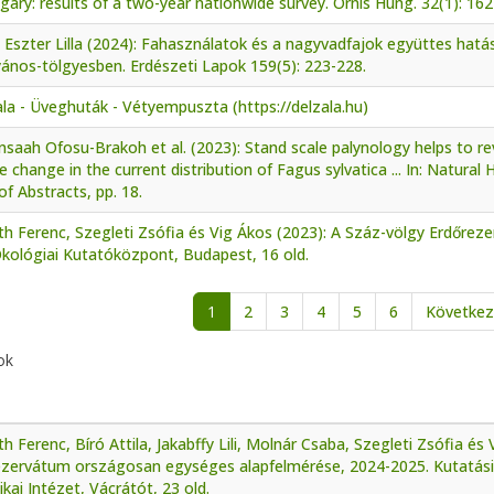
gary: results of a two-year nationwide survey. Ornis Hung. 32(1): 162
Eszter Lilla (2024): Fahasználatok és a nagyvadfajok együttes hatá
ános-tölgyesben. Erdészeti Lapok 159(5): 223-228.
la - Üveghuták - Vétyempuszta (https://delzala.hu)
aah Ofosu-Brakoh et al. (2023): Stand scale palynology helps to rev
e change in the current distribution of Fagus sylvatica ... In: Natur
f Abstracts, pp. 18.
h Ferenc, Szegleti Zsófia és Vig Ákos (2023): A Száz-völgy Erdőre
kológiai Kutatóközpont, Budapest, 16 old.
alszámozás
1
2
3
4
5
6
Következ
ok
h Ferenc, Bíró Attila, Jakabffy Lili, Molnár Csaba, Szegleti Zsófia és
ezervátum országosan egységes alapfelmérése, 2024-2025. Kutatási
kai Intézet, Vácrátót, 23 old.