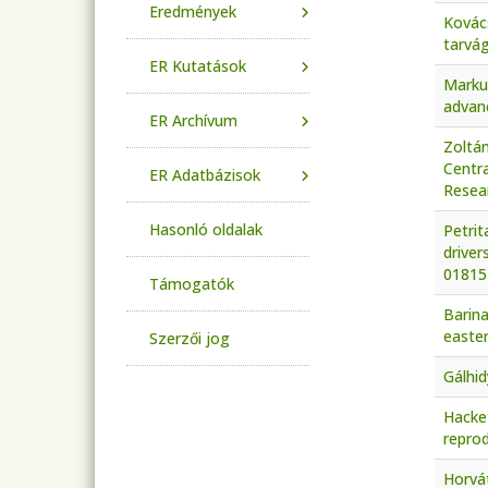
Eredmények
Kovács
tarvá
ER Kutatások
Markul
advan
ER Archívum
Zoltá
Centra
ER Adatbázisok
Resear
Hasonló oldalak
Petrit
driver
01815
Támogatók
Barina
easter
Szerzői jog
Gálhi
Hacket
reprod
Horvát