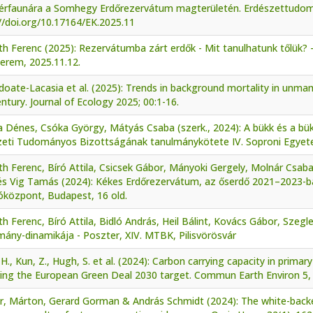
érfaunára a Somhegy Erdőrezervátum magterületén. Erdészettudom
//doi.org/10.17164/EK.2025.11
h Ferenc (2025): Rezervátumba zárt erdők - Mit tanulhatunk tőlük? 
erem, 2025.11.12.
Idoate-Lacasia et al. (2025): Trends in background mortality in unm
entury. Journal of Ecology 2025; 00:1-16.
a Dénes, Csóka György, Mátyás Csaba (szerk., 2024): A bükk és a 
zeti Tudományos Bizottságának tanulmánykötete IV. Soproni Egyete
h Ferenc, Bíró Attila, Csicsek Gábor, Mányoki Gergely, Molnár Csaba
és Vig Tamás (2024): Kékes Erdőrezervátum, az őserdő 2021–2023-b
óközpont, Budapest, 16 old.
h Ferenc, Bíró Attila, Bidló András, Heil Bálint, Kovács Gábor, Szeg
mány-dinamikája - Poszter, XIV. MTBK, Pilisvörösvár
 H., Kun, Z., Hugh, S. et al. (2024): Carbon carrying capacity in prima
ving the European Green Deal 2030 target. Commun Earth Environ 5,
r, Márton, Gerard Gorman & András Schmidt (2024): The white-bac