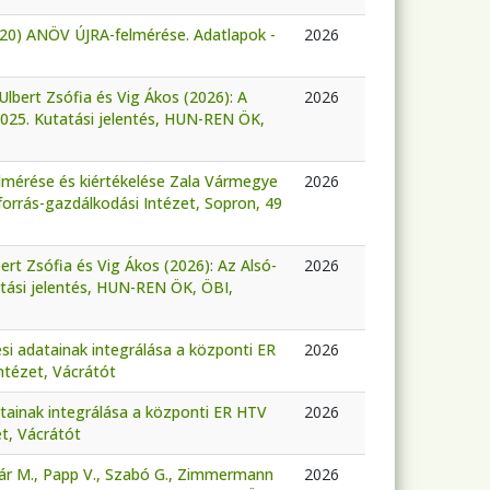
-20) ANÖV ÚJRA-felmérése. Adatlapok -
2026
Ulbert Zsófia és Vig Ákos (2026): A
2026
025. Kutatási jelentés, HUN-REN ÖK,
felmérése és kiértékelése Zala Vármegye
2026
orrás-gazdálkodási Intézet, Sopron, 49
bert Zsófia és Vig Ákos (2026): Az Alsó-
2026
tási jelentés, HUN-REN ÖK, ÖBI,
i adatainak integrálása a központi ER
2026
ntézet, Vácrátót
tainak integrálása a központi ER HTV
2026
t, Vácrátót
nár M., Papp V., Szabó G., Zimmermann
2026