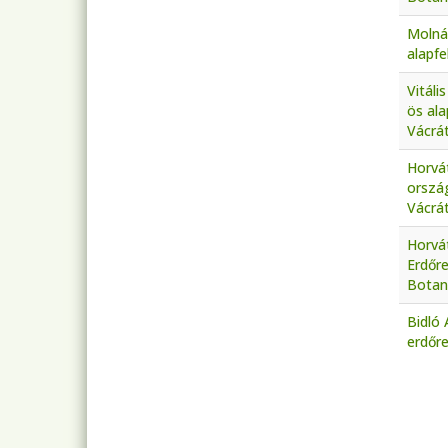
Molná
alapfe
Vitáli
ös ala
Vácrát
Horvát
orszá
Vácrát
Horvá
Erdőr
Botani
Bidló 
erdőre
Old