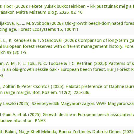
 Tibor (2026): Fekete lyukak bükköseinkben – kik pusztulnak még a 
gásakor. Mátra Múzeum Blog, 2026. 02. 10.
jaková, K., ... M. Svoboda (2026): Old-growth beech-dominated fore
cing age. Forest Ecosystems 15, 100411
n, L., K. Kenderes & T. Standovár (2026): Comparison of long-term 
l European forest reserves with different management history. Forest
ch 99 (3): 1-9.
an, A. M., F. L. Tolu, N. C. Tudose & I. C. Petritan (2025): Patterns of
s in an old-growth sessile oak - European beech forest. Eur J Forest 
-z
, Zoltán & Péter Csontos (2025): Habitat preference of Daphne laure
n range margin. Bot. Közlem. 112(2): 225-236.
dy László (2025): Szentélyerdők Magyarországon. WWF Magyarország
-Pain A. et al. (2025): Growth decline in European beech associated 
uctive allocation. PNAS
h Bálint, Nagy-Khell Melinda, Barina Zoltán és Dobrosi Dénes (2025