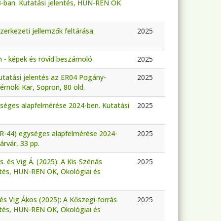
3-ban. Kutatási jelentés, HUN-REN ÖK
erkezeti jellemzők feltárása.
2025
n - képek és rövid beszámoló
2025
Kutatási jelentés az ER04 Pogány-
2025
nöki Kar, Sopron, 80 old.
ységes alapfelmérése 2024-ben. Kutatási
2025
(ER-44) egységes alapfelmérése 2024-
2025
rvár, 33 pp.
Zs. és Vig Á. (2025): A Kis-Szénás
2025
ntés, HUN-REN ÖK, Ökológiai és
és Vig Ákos (2025): A Kőszegi-forrás
2025
ntés, HUN-REN ÖK, Ökológiai és