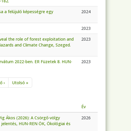
-182.
sa a felújuló képességre egy
2024
2023
eal the role of forest exploitation and
2023
al Hazards and Climate Change, Szeged.
zervátum 2022-ben. ER Füzetek 8. HUN-
2023
Következő oldal
Utolsó oldal
ő ›
Utolsó »
Év
 Vig Ákos (2026): A Csörgő-völgy
2026
 jelentés, HUN-REN ÖK, Ökológiai és