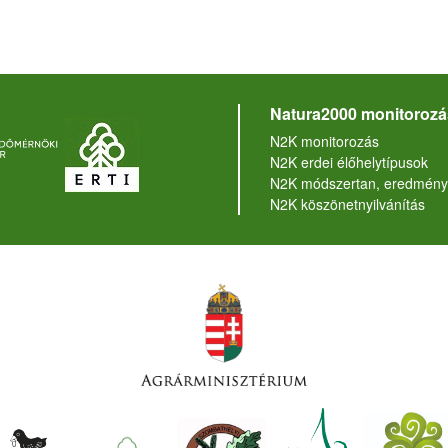
Natura2000 monitorozá
N2K monitorozás
N2K erdei élőhelytípusok
N2K módszertan, eredmény
N2K köszönetnyilvánítás