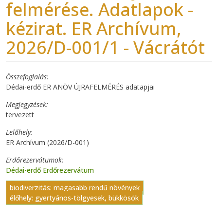
felmérése. Adatlapok -
kézirat. ER Archívum,
2026/D-001/1 - Vácrátót
Összefoglalás
Dédai-erdő ER ANÖV ÚJRAFELMÉRÉS adatapjai
Megjegyzések
tervezett
Lelőhely
ER Archívum (2026/D-001)
Erdőrezervátumok
Dédai-erdő Erdőrezervátum
biodiverzitás: magasabb rendű növények
élőhely: gyertyános-tölgyesek, bükkösök