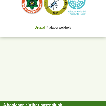
Drupal
alapú webhely
A honlapon sütiket használunk