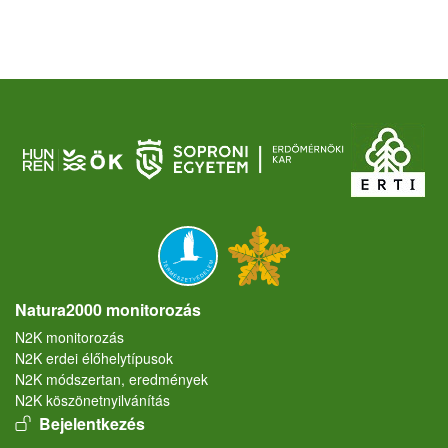
Natura2000 monitorozás
N2K monitorozás
N2K erdei élőhelytípusok
N2K módszertan, eredmények
N2K köszönetnyilvánítás
User account menu
Bejelentkezés