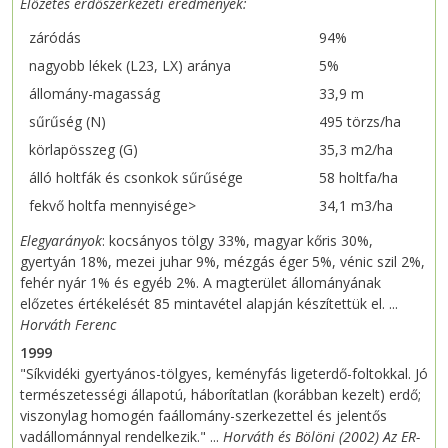
Előzetes erdőszerkezeti eredmények:
záródás
94%
nagyobb lékek (L23, LX) aránya
5%
állomány-magasság
33,9 m
sűrűség (N)
495 törzs/ha
körlapösszeg (G)
35,3 m2/ha
álló holtfák és csonkok sűrűsége
58 holtfa/ha
fekvő holtfa mennyisége>
34,1 m3/ha
Elegyarányok
: kocsányos tölgy 33%, magyar kőris 30%,
gyertyán 18%, mezei juhar 9%, mézgás éger 5%, vénic szil 2%,
fehér nyár 1% és egyéb 2%. A magterület állományának
előzetes értékelését 85 mintavétel alapján készítettük el. ...
Horváth Ferenc
1999
"Síkvidéki gyertyános-tölgyes, keményfás ligeterdő-foltokkal. Jó
természetességi állapotú, háborítatlan (korábban kezelt) erdő;
viszonylag homogén faállomány-szerkezettel és jelentős
vadállománnyal rendelkezik." ...
Horváth és Bölöni (2002) Az ER-