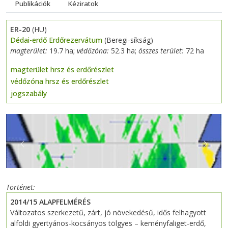
Publikációk
Kéziratok
ER-20
(HU)
Dédai-erdő Erdőrezervátum
(Beregi-síkság)
magterület:
19.7 ha;
védőzóna:
52.3 ha;
összes terület:
72 ha
magterület hrsz és erdőrészlet
védőzóna hrsz és erdőrészlet
jogszabály
Previous
Next
Történet
2014/15 ALAPFELMÉRÉS
Változatos szerkezetű, zárt, jó növekedésű, idős felhagyott
alföldi gyertyános-kocsányos tölgyes – keményfaliget-erdő,