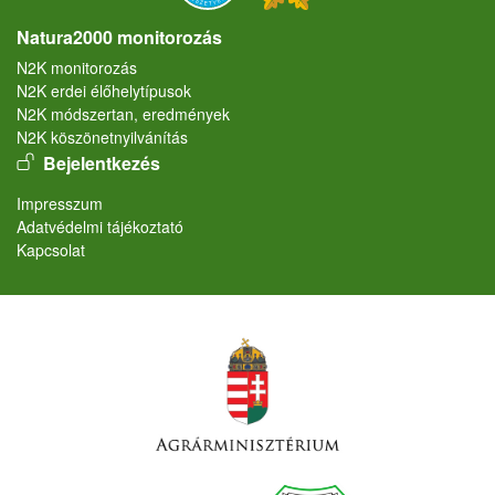
Natura2000 monitorozás
N2K monitorozás
N2K erdei élőhelytípusok
N2K módszertan, eredmények
N2K köszönetnyilvánítás
User account menu
Bejelentkezés
Lábléc
Impresszum
Adatvédelmi tájékoztató
Kapcsolat