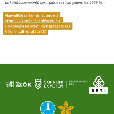
ok kutatásszempontú besorolása és rövid jellemzése 1999-ben
Nagyalföld (ártér- és lápterület)
NYÍRERDŐ Nyírségi Erdészeti Zrt.
Hortobágyi Nemzeti Park Igazgatóság
Célorientált kutatás (CK)