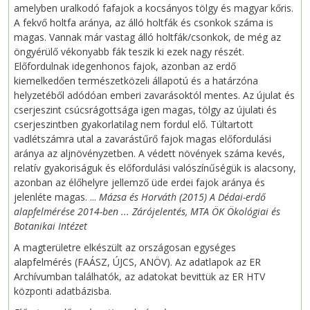
amelyben uralkodó fafajok a kocsányos tölgy és magyar kőris.
A fekvő holtfa aránya, az álló holtfák és csonkok száma is
magas. Vannak már vastag álló holtfák/csonkok, de még az
öngyérülő vékonyabb fák teszik ki ezek nagy részét.
Előfordulnak idegenhonos fajok, azonban az erdő
kiemelkedően természetközeli állapotú és a határzóna
helyzetéből adódóan emberi zavarásoktól mentes. Az újulat és
cserjeszint csúcsrágottsága igen magas, tölgy az újulati és
cserjeszintben gyakorlatilag nem fordul elő. Túltartott
vadlétszámra utal a zavarástűrő fajok magas előfordulási
aránya az aljnövényzetben. A védett növények száma kevés,
relatív gyakoriságuk és előfordulási valószínűségük is alacsony,
azonban az élőhelyre jellemző üde erdei fajok aránya és
jelenléte magas. ...
Mázsa és Horváth (2015) A Dédai-erdő
alapfelmérése 2014-ben ... Zárójelentés, MTA ÖK Ökológiai és
Botanikai Intézet
A magterületre elkészült az országosan egységes
alapfelmérés (FAÁSZ, ÚJCS, ANÖV). Az adatlapok az ER
Archívumban találhatók, az adatokat bevittük az ER HTV
központi adatbázisba.