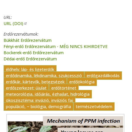
URL
URL (DOI)
Erdőrezervátumok
Bükkhát Erdőrezervátum
Fényi-erdő Erdőrezervátum - MÉG NINCS KIHIRDETVE
Bockerek-erdő Erdőrezervátum
Dédai-erdő Erdőrezervátum
élőhely: láp- és ligeterdők
erdődinamika, lékdinamika, szukcesszió
erdőgazdálkodás
erdőkár, kártevők, betegségek
erdőökológia
erdőszerkezet: újulat
erdőtörténet
meteorológia, időjárás, éghajlat, hidrológia
ökoszisztéma: invázió, inváziós faj
populáció, ~ biológia, demográfia
természetvédelem