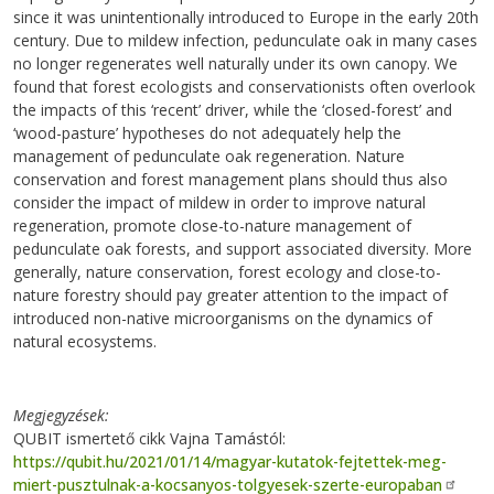
since it was unintentionally introduced to Europe in the early 20th
century. Due to mildew infection, pedunculate oak in many cases
no longer regenerates well naturally under its own canopy. We
found that forest ecologists and conservationists often overlook
the impacts of this ‘recent’ driver, while the ‘closed-forest’ and
‘wood-pasture’ hypotheses do not adequately help the
management of pedunculate oak regeneration. Nature
conservation and forest management plans should thus also
consider the impact of mildew in order to improve natural
regeneration, promote close-to-nature management of
pedunculate oak forests, and support associated diversity. More
generally, nature conservation, forest ecology and close-to-
nature forestry should pay greater attention to the impact of
introduced non-native microorganisms on the dynamics of
natural ecosystems.
Megjegyzések
QUBIT ismertető cikk Vajna Tamástól:
https://qubit.hu/2021/01/14/magyar-kutatok-fejtettek-meg-
miert-pusztulnak-a-kocsanyos-tolgyesek-szerte-europaban