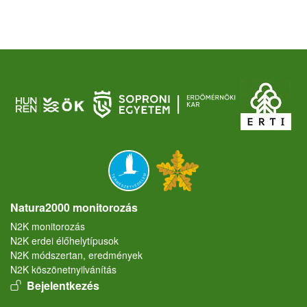
Natura2000 monitorozás
N2K monitorozás
N2K erdei élőhelytípusok
N2K módszertan, eredmények
N2K köszönetnyilvánítás
User account menu
Bejelentkezés