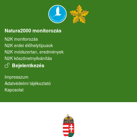
Natura2000 monitorozás
N2K monitorozás
N2K erdei élőhelytípusok
N2K módszertan, eredmények
N2K köszönetnyilvánítás
User account menu
Bejelentkezés
Lábléc
Impresszum
Adatvédelmi tájékoztató
Kapcsolat