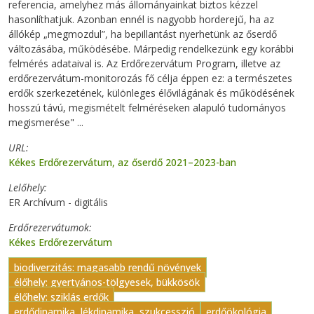
referencia, amelyhez más állományainkat biztos kézzel
hasonlíthatjuk. Azonban ennél is nagyobb horderejű, ha az
állókép „megmozdul”, ha bepillantást nyerhetünk az őserdő
változásába, működésébe. Márpedig rendelkezünk egy korábbi
felmérés adataival is. Az Erdőrezervátum Program, illetve az
erdőrezervátum-monitorozás fő célja éppen ez: a természetes
erdők szerkezetének, különleges élővilágának és működésének
hosszú távú, megismételt felméréseken alapuló tudományos
megismerése" ...
URL
Kékes Erdőrezervátum, az őserdő 2021–2023-ban
Lelőhely
ER Archívum - digitális
Erdőrezervátumok
Kékes Erdőrezervátum
biodiverzitás: magasabb rendű növények
élőhely: gyertyános-tölgyesek, bükkösök
élőhely: sziklás erdők
erdődinamika, lékdinamika, szukcesszió
erdőökológia