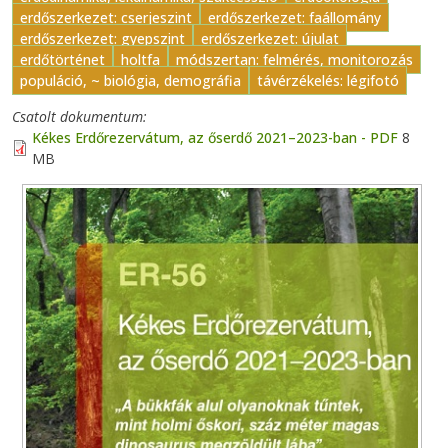
erdőszerkezet: cserjeszint
erdőszerkezet: faállomány
erdőszerkezet: gyepszint
erdőszerkezet: újulat
erdőtörténet
holtfa
módszertan: felmérés, monitorozás
populáció, ~ biológia, demográfia
távérzékelés: légifotó
Csatolt dokumentum
Kékes Erdőrezervátum, az őserdő 2021–2023-ban - PDF
8
MB