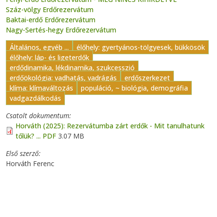
Száz-völgy Erdőrezervátum
Baktai-erdő Erdőrezervátum
Nagy-Sertés-hegy Erdőrezervátum
Általános, egyéb ...
élőhely: gyertyános-tölgyesek, bükkösök
élőhely: láp- és ligeterdők
erdődinamika, lékdinamika, szukcesszió
erdőökológia: vadhatás, vadrágás
erdőszerkezet
klíma: klímaváltozás
populáció, ~ biológia, demográfia
vadgazdálkodás
Csatolt dokumentum
Horváth (2025): Rezervátumba zárt erdők - Mit tanulhatunk
tőlük? ... PDF
3.07 MB
Első szerző
Horváth Ferenc