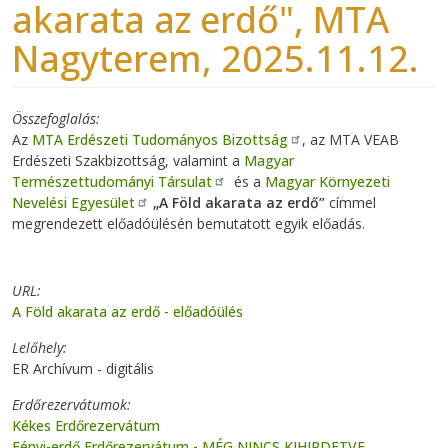
akarata az erdő", MTA
Nagyterem, 2025.11.12.
Összefoglalás
Az
MTA Erdészeti Tudományos Bizottság
, az MTA VEAB
Erdészeti Szakbizottság, valamint a
Magyar
Természettudományi Társulat
és a
Magyar Környezeti
Nevelési Egyesület
„A Föld akarata az erdő”
címmel
megrendezett
előadóülés
én bemutatott egyik előadás.
URL
A Föld akarata az erdő - előadóülés
Lelőhely
ER Archívum - digitális
Erdőrezervátumok
Kékes Erdőrezervátum
Fényi-erdő Erdőrezervátum - MÉG NINCS KIHIRDETVE