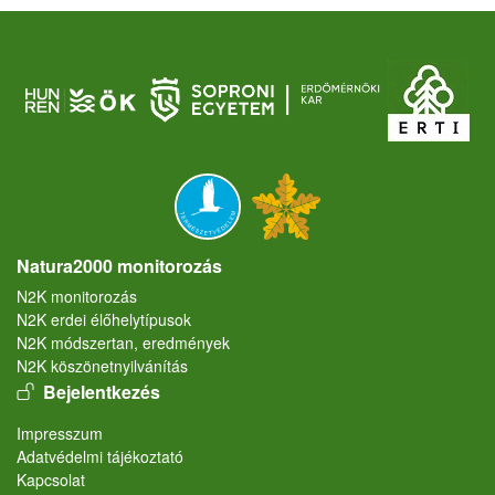
Natura2000 monitorozás
N2K monitorozás
N2K erdei élőhelytípusok
N2K módszertan, eredmények
N2K köszönetnyilvánítás
User account menu
Bejelentkezés
Lábléc
Impresszum
Adatvédelmi tájékoztató
Kapcsolat