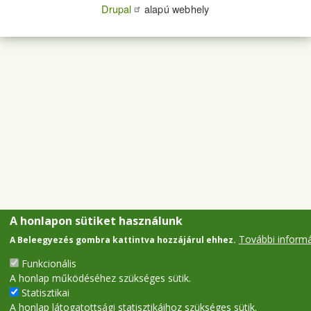
Drupal
alapú webhely
A honlapon sütiket használunk
További inform
A Beleegyezés gombra kattintva hozzájárul ehhez.
Funkcionális
A honlap működéséhez szükséges sütik.
Statisztikai
A honlap látogatottsági statisztikáihoz szükséges sütik.