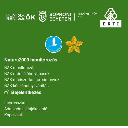
Natura2000 monitorozás
N2K monitorozás
N2K erdei élőhelytípusok
N2K módszertan, eredmények
N2K köszönetnyilvánítás
User account menu
Bejelentkezés
Lábléc
Impresszum
Adatvédelmi tájékoztató
Kapcsolat