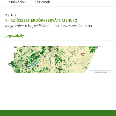
Publikációk
Kéziratok
Y
(HU)
Y - AZ ÖSSZES ERDŐREZERVÁTUM (HU)
()
magterület:
0 ha;
védőzóna:
0 ha;
összes terület:
0 ha
jogszabály
Previous
Next