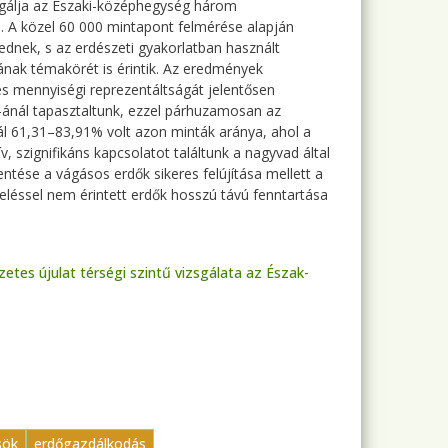
zsgálja az Északi-középhegység három
. A közel 60 000 mintapont felmérése alapján
jednek, s az erdészeti gyakorlatban használt
ának témakörét is érintik. Az eredmények
s mennyiségi reprezentáltságát jelentősen
-ánál tapasztaltunk, ezzel párhuzamosan az
ál 61,31–83,91% volt azon minták aránya, ahol a
 szignifikáns kapcsolatot találtunk a nagyvad által
ntése a vágásos erdők sikeres felújítása mellett a
eléssel nem érintett erdők hosszú távú fenntartása
etes újulat térségi szintű vizsgálata az Észak-
sök
erdőgazdálkodás