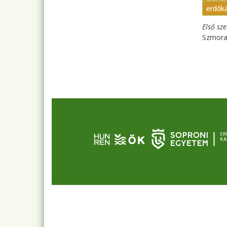
erdők
Első sz
Szmora