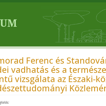
morad Ferenc és Standovár 
dei vadhatás és a természet
intű vizsgálata az Északi-
dészettudományi Közlemény
glalás