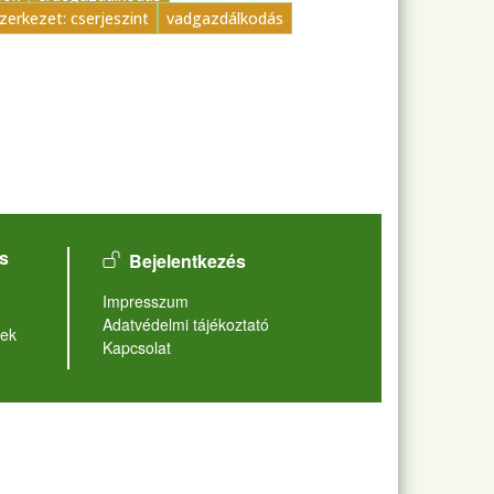
zerkezet: cserjeszint
vadgazdálkodás
User account menu
s
Bejelentkezés
Lábléc
Impresszum
Adatvédelmi tájékoztató
ek
Kapcsolat