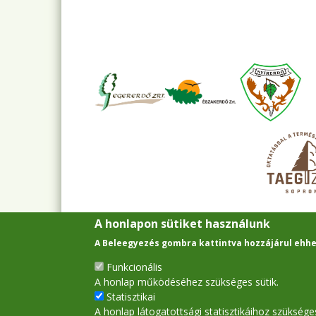
A honlapon sütiket használunk
A Beleegyezés gombra kattintva hozzájárul ehhe
Funkcionális
A honlap működéséhez szükséges sütik.
Statisztikai
A honlap látogatottsági statisztikáihoz szükséges