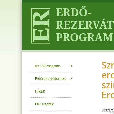
Ugrás a tartalomra
Sz
Main navigation
Az ER Program
er
Erdőrezervátumok
sz
Er
HÍREK
ER Füzetek
Összefo