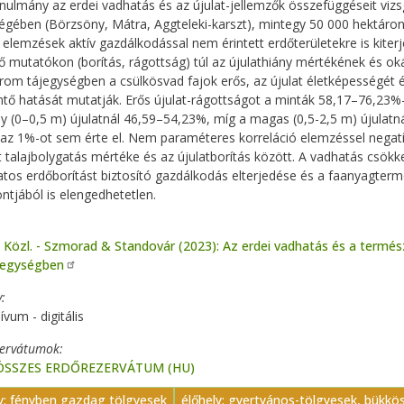
anulmány az erdei vadhatás és az újulat-jellemzők összefüggéseit vi
égében (Börzsöny, Mátra, Aggteleki-karszt), mintegy 50 000 hektáron
 elemzések aktív gazdálkodással nem érintett erdőterületekre is kiter
ő mutatókon (borítás, rágottság) túl az újulathiány mértékének és ok
om tájegységben a csülkösvad fajok erős, az újulat életképességét é
tő hatását mutatják. Erős újulat-rágottságot a minták 58,17–76,23%
y (0–0,5 m) újulatnál 46,59–54,23%, míg a magas (0,5-2,5 m) újulatn
 az 1%-ot sem érte el. Nem paraméteres korreláció elemzéssel negatív,
 talajbolygatás mértéke és az újulatborítás között. A vadhatás csökke
tos erdőborítást biztosító gazdálkodás elterjedése és a faanyagterm
tjából is elengedhetetlen.
. Közl. - Szmorad & Standovár (2023): Az erdei vadhatás és a termész
egységben
y
ívum - digitális
zervátumok
 ÖSSZES ERDŐREZERVÁTUM (HU)
ly: fényben gazdag tölgyesek
élőhely: gyertyános-tölgyesek, bükkö