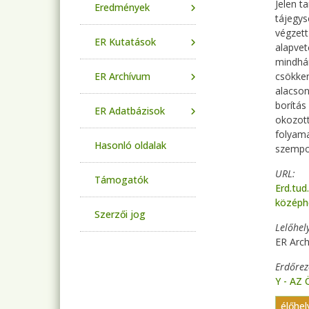
Jelen t
Eredmények
tájegys
végzett
ER Kutatások
alapvet
mindhár
ER Archívum
csökken
alacson
borítás
ER Adatbázisok
okozott
folyama
Hasonló oldalak
szempon
URL
Támogatók
Erd.tud
középh
Szerzői jog
Lelőhel
ER Arch
Erdőre
Y - AZ
élőhe