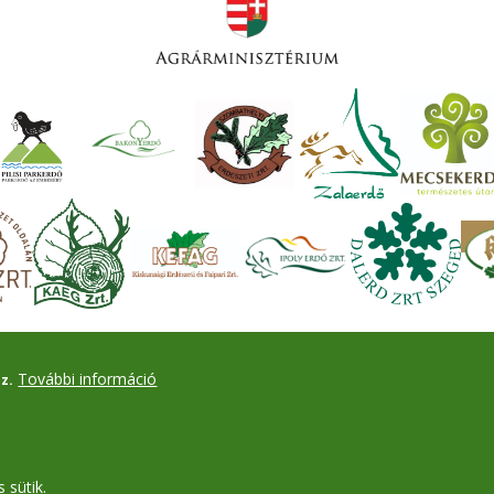
További információ
z.
 sütik.