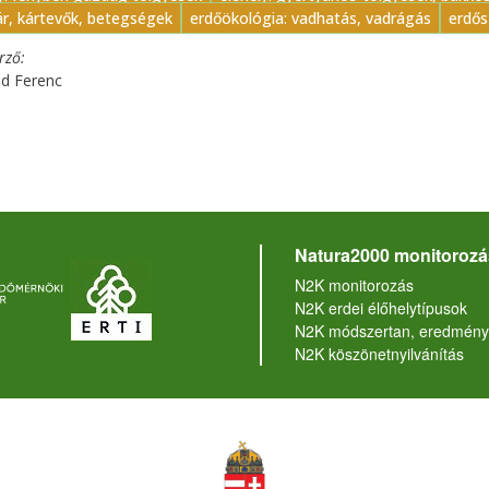
ár, kártevők, betegségek
erdőökológia: vadhatás, vadrágás
erdős
erző
d Ferenc
Natura2000 monitorozá
N2K monitorozás
N2K erdei élőhelytípusok
N2K módszertan, eredmény
N2K köszönetnyilvánítás