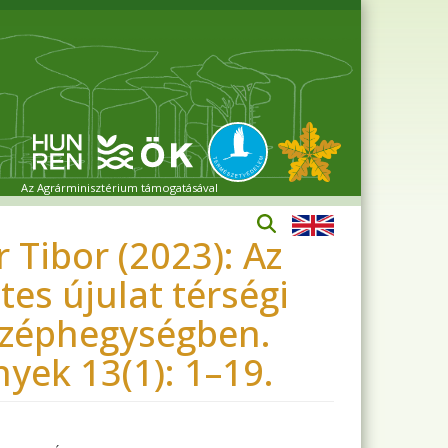
Az Agrárminisztérium támogatásával
Tibor (2023): Az
es újulat térségi
középhegységben.
ek 13(1): 1–19.