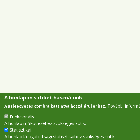
A honlapon sütiket használunk
További inform
A Beleegyezés gombra kattintva hozzájárul ehhez.
Funkcionális
A honlap működéséhez szükséges sütik.
Statisztikai
A honlap látogatottsági statisztikáihoz szükséges sütik.