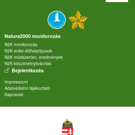
Natura2000 monitorozás
N2K monitorozás
N2K erdei élőhelytípusok
N2K módszertan, eredmények
N2K köszönetnyilvánítás
User account menu
Bejelentkezés
Lábléc
Impresszum
Adatvédelmi tájékoztató
Kapcsolat