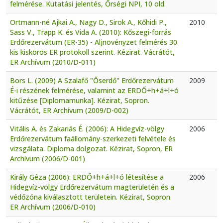
felmérése. Kutatási jelentés, Őrségi NPI, 10 old.
Ortmann-né Ajkai A., Nagy D., Sirok A., Kőhidi P.,
2010
Sass V., Trapp K. és Vida A. (2010): Kőszegi-forrás
Erdőrezervátum (ER-35) - Aljnövényzet felmérés 30
kis kiskörös ER protokoll szerint. Kézirat. Vácrátót,
ER Archívum (2010/D-011)
Bors L. (2009) A Szalafő "Őserdő" Erdőrezervátum
2009
É-i részének felmérése, valamint az ERDŐ+h+á+l+ó
kitűzése [Diplomamunka]. Kézirat, Sopron.
Vácrátót, ER Archívum (2009/D-002)
Vitális A. és Zakariás É. (2006): A Hidegvíz-völgy
2006
Erdőrezervátum faállomány-szerkezeti felvétele és
vizsgálata. Diploma dolgozat. Kézirat, Sopron, ER
Archívum (2006/D-001)
Király Géza (2006): ERDŐ+h+á+l+ó létesítése a
2006
Hidegvíz-völgy Erdőrezervátum magterületén és a
védőzóna kiválasztott területein. Kézirat, Sopron.
ER Archívum (2006/D-010)