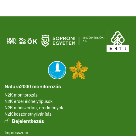
Natura2000 monitorozás
N2K monitorozás
N2K erdei élőhelytípusok
N2K módszertan, eredmények
N2K köszönetnyilvánítás
User account menu
Bejelentkezés
Lábléc
Impresszum