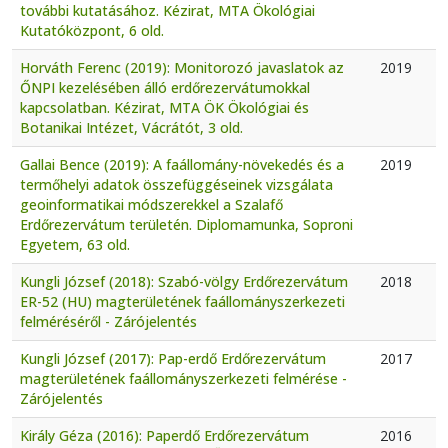
további kutatásához. Kézirat, MTA Ökológiai
Kutatóközpont, 6 old.
Horváth Ferenc (2019): Monitorozó javaslatok az
2019
ŐNPI kezelésében álló erdőrezervátumokkal
kapcsolatban. Kézirat, MTA ÖK Ökológiai és
Botanikai Intézet, Vácrátót, 3 old.
Gallai Bence (2019): A faállomány-növekedés és a
2019
termőhelyi adatok összefüggéseinek vizsgálata
geoinformatikai módszerekkel a Szalafő
Erdőrezervátum területén. Diplomamunka, Soproni
Egyetem, 63 old.
Kungli József (2018): Szabó-völgy Erdőrezervátum
2018
ER-52 (HU) magterületének faállományszerkezeti
felméréséről - Zárójelentés
Kungli József (2017): Pap-erdő Erdőrezervátum
2017
magterületének faállományszerkezeti felmérése -
Zárójelentés
Király Géza (2016): Paperdő Erdőrezervátum
2016