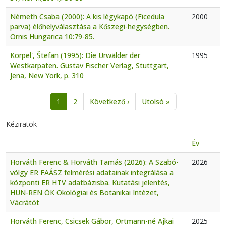
Németh Csaba (2000): A kis légykapó (Ficedula
2000
parva) élőhelyválasztása a Kőszegi-hegységben.
Ornis Hungarica 10:79-85.
Korpel', Štefan (1995): Die Urwälder der
1995
Westkarpaten. Gustav Fischer Verlag, Stuttgart,
Jena, New York, p. 310
Oldalszámozás
Következő oldal
Utolsó oldal
1
2
Következő ›
Utolsó »
Kéziratok
Év
Horváth Ferenc & Horváth Tamás (2026): A Szabó-
2026
völgy ER FAÁSZ felmérési adatainak integrálása a
központi ER HTV adatbázisba. Kutatási jelentés,
HUN-REN ÖK Ökológiai és Botanikai Intézet,
Vácrátót
Horváth Ferenc, Csicsek Gábor, Ortmann-né Ajkai
2025