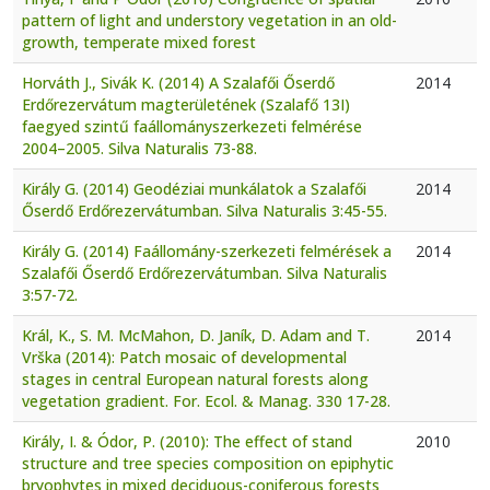
pattern of light and understory vegetation in an old-
growth, temperate mixed forest
Horváth J., Sivák K. (2014) A Szalafői Őserdő
2014
Erdőrezervátum magterületének (Szalafő 13I)
faegyed szintű faállományszerkezeti felmérése
2004–2005. Silva Naturalis 73-88.
Király G. (2014) Geodéziai munkálatok a Szalafői
2014
Őserdő Erdőrezervátumban. Silva Naturalis 3:45-55.
Király G. (2014) Faállomány-szerkezeti felmérések a
2014
Szalafői Őserdő Erdőrezervátumban. Silva Naturalis
3:57-72.
Král, K., S. M. McMahon, D. Janík, D. Adam and T.
2014
Vrška (2014): Patch mosaic of developmental
stages in central European natural forests along
vegetation gradient. For. Ecol. & Manag. 330 17-28.
Király, I. & Ódor, P. (2010): The effect of stand
2010
structure and tree species composition on epiphytic
bryophytes in mixed deciduous-coniferous forests