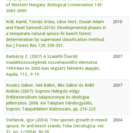
of Western Hungary. Biological Conservation 143:
2063-2069.
Král, Kamil, Tomás Vrska, Libor Hort, Dusan Adam
2010
and Pavel Samonil (2010): Developmental phases in
a temperate natural spruce-fir-beech forest:
determination by supervised classification method.
Eur J Forest Res 129: 339-351.
Barbácsy Z. (2007) A Szalafői Őserdő
2007
madárközösségének összehasonlító elemzése
1994-ben és 2006-ban végzett felmérés alapján,
Aquila, 113., 9-19.
Kovács Gábor, Heil Bálint, Illés Gábor és Bidló
2007
András (2007): Soproni Hidegvíz-völgy
Erdőrezervátum talajviszonyai és ökológiai
jellemzése. 2006. évi Talajtani Vándorgyűlés,
Sopron. Talajvédelem Különszám, pp. 216-223.
Stefancik, Igor (2004): Tree species growth in mixed
2004
spruce, fir and beech stands; Folia Oecologica- vol.
31, no. 1.(2004): 36-39