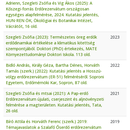
Adrienn, Szegleti Zsófia és Vig Ákos (2025): A
Kőszegi-forrás Erdőrezervátum országosan
egységes alapfelmérése, 2024. Kutatási jelentés,
HUN-REN ÖK, Ökológiai és Botanikai Intézet,
Vácrátót, 16 old.
Szegleti Zsófia (2023): Természetes öreg erdők
2023
erdődinamikai értékelése a klimatikus kitettség
szempontjából. Doktori (PhD) értekezés, MATE
Környezettudományi Doktori Iskola. 113 old.
Bidló András, Király Géza, Bartha Dénes, Horváth
2022
Tamás (szerk.) (2022): Kutatási jelentés a Hosszú-
völgy erdőrezervátum (ER-51) felméréséről. Soproni
Egyetem, Erdőmérnöki Kar, Sopron, 87 old.
Szegleti Zsófia és mtsai (2021): A Pap-erdő
2021
Erdőrezervátum újulati, cserjeszint és aljnövényzeti
felmérése a magterületen. Kutatási jelentés, Tata,
26 old.
Bíró Attila és Horváth Ferenc (szerk.) 2019:
2019
Témajavaslatok a Szalafő Őserdő erdőrezervátum