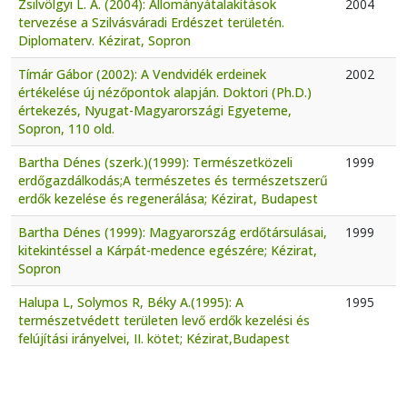
Zsilvölgyi L. A. (2004): Állományátalakítások
2004
tervezése a Szilvásváradi Erdészet területén.
Diplomaterv. Kézirat, Sopron
Tímár Gábor (2002): A Vendvidék erdeinek
2002
értékelése új nézőpontok alapján. Doktori (Ph.D.)
értekezés, Nyugat-Magyarországi Egyeteme,
Sopron, 110 old.
Bartha Dénes (szerk.)(1999): Természetközeli
1999
erdőgazdálkodás;A természetes és természetszerű
erdők kezelése és regenerálása; Kézirat, Budapest
Bartha Dénes (1999): Magyarország erdőtársulásai,
1999
kitekintéssel a Kárpát-medence egészére; Kézirat,
Sopron
Halupa L, Solymos R, Béky A.(1995): A
1995
természetvédett területen levő erdők kezelési és
felújítási irányelvei, II. kötet; Kézirat,Budapest