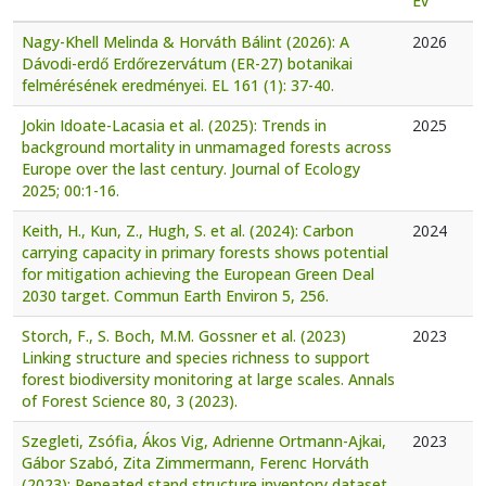
Év
Nagy-Khell Melinda & Horváth Bálint (2026): A
2026
Dávodi-erdő Erdőrezervátum (ER-27) botanikai
felmérésének eredményei. EL 161 (1): 37-40.
Jokin Idoate-Lacasia et al. (2025): Trends in
2025
background mortality in unmamaged forests across
Europe over the last century. Journal of Ecology
2025; 00:1-16.
Keith, H., Kun, Z., Hugh, S. et al. (2024): Carbon
2024
carrying capacity in primary forests shows potential
for mitigation achieving the European Green Deal
2030 target. Commun Earth Environ 5, 256.
Storch, F., S. Boch, M.M. Gossner et al. (2023)
2023
Linking structure and species richness to support
forest biodiversity monitoring at large scales. Annals
of Forest Science 80, 3 (2023).
Szegleti, Zsófia, Ákos Vig, Adrienne Ortmann-Ajkai,
2023
Gábor Szabó, Zita Zimmermann, Ferenc Horváth
(2023): Repeated stand structure inventory dataset