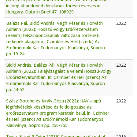
in long abandoned deciduous forest reserves in
Hungary. Data in Brief 47, 108929
Balázs Pál, Bidló András, Végh Péter és Horváth
2022
Adrienn (2022): Hosszú-völgy Erdőrezervátum
(Velem) felszínborításának változása történeti
térképek alapján. in: Czimber és Heil (szerk.) Az
Erdőmérnöki Kar Tudományos Kiadványa, Sopron
pp. 19-24.
Bidló András, Balázs Pál, Végh Péter és Horváth
2022
Adrienn (2022): Talajvizsgálat a velemi Hosszú-völgy
Erdőrezervátumban. In: Czimber és Heil (szerk.) Az
Erdőmérnöki Kar Tudományos Kiadványa, Sopron
pp. 44-52.
Szász Botond és Király Géza (2022): UAV-alapú
2022
légifelvételek készítése és feldolgozása az
erdőrezervátum-program keretein belül. in: Czimber
és Heil (szerk.) Az Erdőmérnöki Kar Tudományos
Kiadványa, Sopron pp. 250-255.
Tinya, F and P Ódor (2016) Congruence of spatial
2016