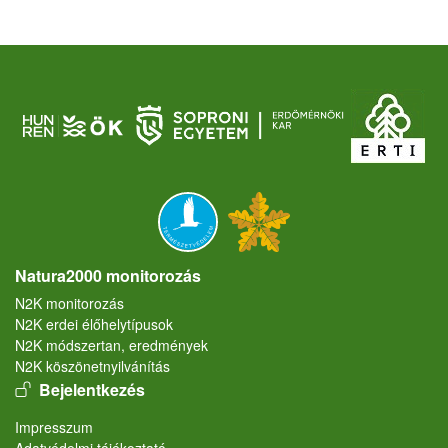
Natura2000 monitorozás
N2K monitorozás
N2K erdei élőhelytípusok
N2K módszertan, eredmények
N2K köszönetnyilvánítás
User account menu
Bejelentkezés
Lábléc
Impresszum
Adatvédelmi tájékoztató