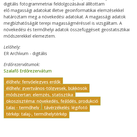
digitális fotogrammetriai feldolgozásával állítottam
elő magassági adatokat illetve geoinformatikai elemzésekkel
határoztam meg a növekedési adatokat. A magassági adatok
megbízhatóságát terepi magasságméréssel is vizsgáltam. A
növekedési és termőhelyi adatok összefüggéseit geostatisztikai
módszerekkel elemeztem.
Lelőhely
ER Archívum - digitális
Erdőrezervátumok
Szalafő Erdőrezervátum
élőhely: fenyőelegyes erdők
élőhely: gyertyános-tölgyesek, bükkösök
módszertan: elemzés, statisztika
ökoszisztéma: növekedés, fejlődés, produkció
talaj - termőhely
távérzékelés: légifotó
térkép: talaj-, termőhelytérkép