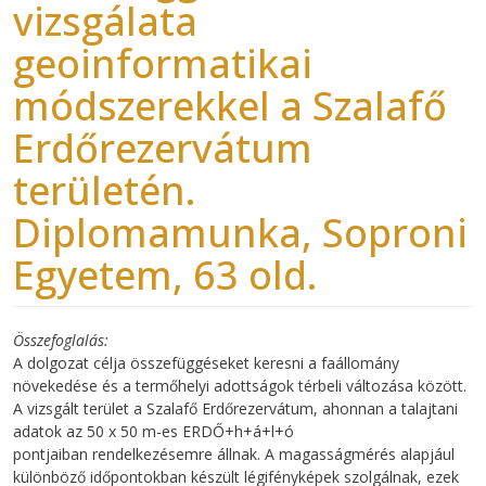
vizsgálata
geoinformatikai
módszerekkel a Szalafő
Erdőrezervátum
területén.
Diplomamunka, Soproni
Egyetem, 63 old.
Összefoglalás
A dolgozat célja összefüggéseket keresni a faállomány
növekedése és a termőhelyi adottságok térbeli változása között.
A vizsgált terület a Szalafő Erdőrezervátum, ahonnan a talajtani
adatok az 50 x 50 m-es ERDŐ+h+á+l+ó
pontjaiban rendelkezésemre állnak. A magasságmérés alapjául
különböző időpontokban készült légifényképek szolgálnak, ezek