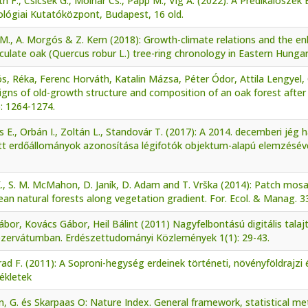
h F., Csicsek G., Molnár Cs., Papp M., Vig Á. (2022): A Prédikálósz
ológiai Kutatóközpont, Budapest, 16 old.
 M., A. Morgós & Z. Kern (2018): Growth-climate relations and the e
ulate oak (Quercus robur L.) tree-ring chronology in Eastern Hungar
s, Réka, Ferenc Horváth, Katalin Mázsa, Péter Ódor, Attila Lengyel, 
signs of old-growth structure and composition of an oak forest afte
: 1264-1274.
 E., Orbán I., Zoltán L., Standovár T. (2017): A 2014. decemberi jég 
tt erdőállományok azonosítása légifotók objektum-alapú elemzésével
K., S. M. McMahon, D. Janík, D. Adam and T. Vrška (2014): Patch mosa
an natural forests along vegetation gradient. For. Ecol. & Manag. 3
Gábor, Kovács Gábor, Heil Bálint (2011) Nagyfelbontású digitális tal
ezervátumban. Erdészettudományi Közlemények 1(1): 29-43.
d F. (2011): A Soproni-hegység erdeinek történeti, növényföldrajzi és
ékletek
n, G. és Skarpaas O: Nature Index. General framework, statistical me