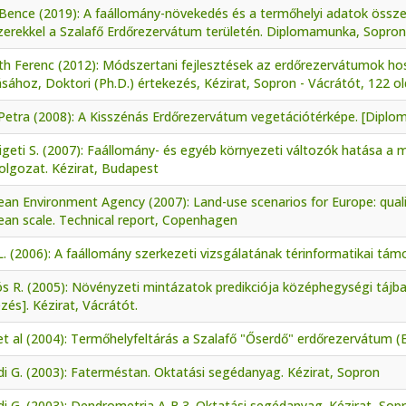
 Bence (2019): A faállomány-növekedés és a termőhelyi adatok össz
erekkel a Szalafő Erdőrezervátum területén. Diplomamunka, Soproni
th Ferenc (2012): Módszertani fejlesztések az erdőrezervátumok ho
sához, Doktori (Ph.D.) értekezés, Kézirat, Sopron - Vácrátót, 122 ol
 Petra (2008): A Kisszénás Erdőrezervátum vegetációtérképe. [Dipl
igeti S. (2007): Faállomány- és egyéb környezeti változók hatása a
olgozat. Kézirat, Budapest
an Environment Agency (2007): Land-use scenarios for Europe: qualit
ean scale. Technical report, Copenhagen
 L. (2006): A faállomány szerkezeti vizsgálatának térinformatikai tá
s R. (2005): Növényzeti mintázatok predikciója középhegységi tájban
zés]. Kézirat, Vácrátót.
et al (2004): Termőhelyfeltárás a Szalafő "Őserdő" erdőrezervátum (E
i G. (2003): Faterméstan. Oktatási segédanyag. Kézirat, Sopron
i G. (2003): Dendrometria A-B.3. Oktatási segédanyag. Kézirat, Sop