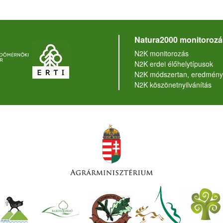
Natura2000 monitorozá
N2K monitorozás
N2K erdei élőhelytípusok
N2K módszertan, eredmény
N2K köszönetnyilvánítás