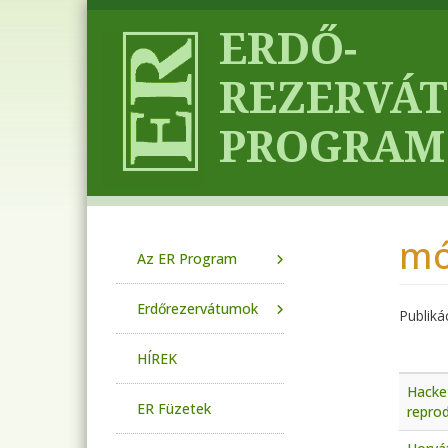
Ugrás a tartalomra
mó
Main navigation
Az ER Program
Erdőrezervátumok
Publiká
HÍREK
Hacket
ER Füzetek
reprod