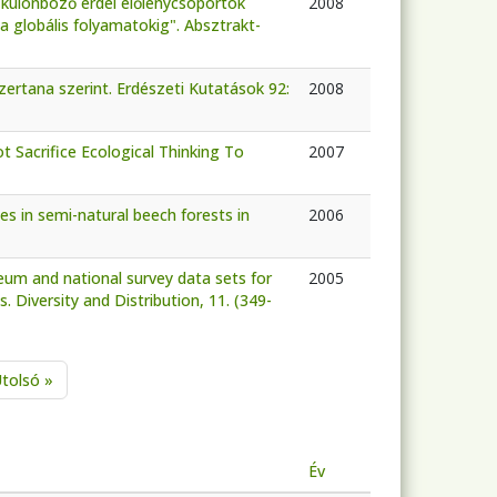
és különböző erdei élőlénycsoportok
2008
 a globális folyamatokig". Absztrakt-
ertana szerint. Erdészeti Kutatások 92:
2008
t Sacrifice Ecological Thinking To
2007
es in semi-natural beech forests in
2006
eum and national survey data sets for
2005
 Diversity and Distribution, 11. (349-
tkező oldal
Utolsó oldal
tolsó »
Év