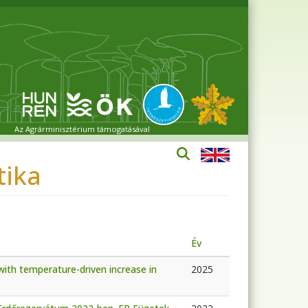
Az Agrárminisztérium támogatásával
tika
Év
with temperature-driven increase in
2025