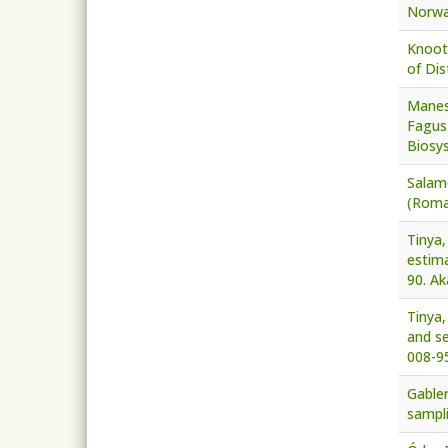
Norway
Knoot,
of Dis
Manes,
Fagus 
Biosy
Salamo
(Roma
Tinya,
estima
90. Ak
Tinya,
and se
008-9
Gabler
sampli