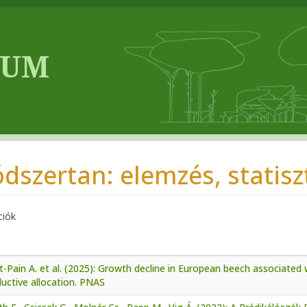
dszertan: elemzés, statisz
ciók
-Pain A. et al. (2025): Growth decline in European beech associated 
uctive allocation. PNAS