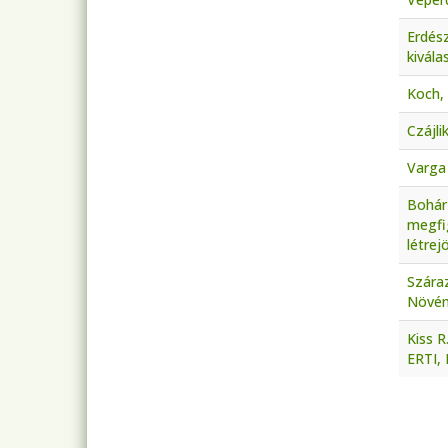
Erdés
kivál
Koch,
Czájli
Varga 
Bohár
megfi
létrej
Szára
Növén
Kiss R
ERTI,