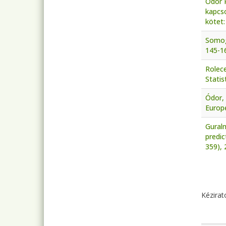
Ódor P
kapcso
kötet
Somogy
145-1
Rolece
Statis
Ódor, 
Europe
Guraln
predic
359), 
Old
Kézirat