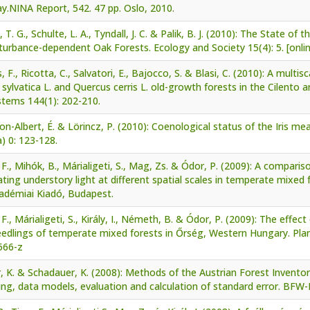
.NINA Report, 542. 47 pp. Oslo, 2010.
 T. G., Schulte, L. A., Tyndall, J. C. & Palik, B. J. (2010): The State 
turbance-dependent Oak Forests. Ecology and Society 15(4): 5. [onli
 F., Ricotta, C., Salvatori, E., Bajocco, S. & Blasi, C. (2010): A multis
sylvatica L. and Quercus cerris L. old-growth forests in the Cilento a
stems 144(1): 202-210.
n-Albert, É. & Lörincz, P. (2010): Coenological status of the Iris m
) 0: 123-128.
 F., Mihók, B., Márialigeti, S., Mag, Zs. & Ódor, P. (2009): A compari
ting understory light at different spatial scales in temperate mixed
adémiai Kiadó, Budapest.
 F., Márialigeti, S., Király, I., Németh, B. & Ódor, P. (2009): The effe
edlings of temperate mixed forests in Őrség, Western Hungary. Plan
566-z
, K. & Schadauer, K. (2008): Methods of the Austrian Forest Inventor
ng, data models, evaluation and calculation of standard error. BFW-