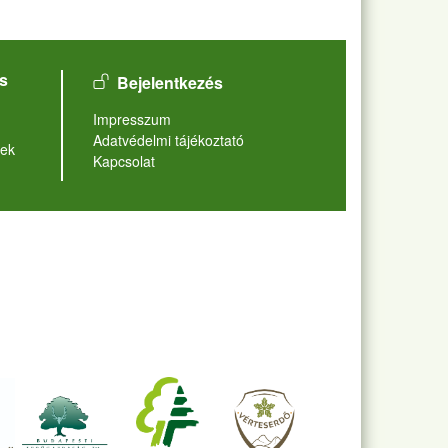
User account menu
s
Bejelentkezés
Lábléc
Impresszum
Adatvédelmi tájékoztató
ek
Kapcsolat