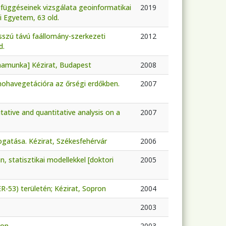
efüggéseinek vizsgálata geoinformatikai
2019
 Egyetem, 63 old.
sszú távú faállomány-szerkezeti
2012
d.
omamunka] Kézirat, Budapest
2008
 mohavegetációra az őrségi erdőkben.
2007
ative and quantitative analysis on a
2007
mogatása. Kézirat, Székesfehérvár
2006
, statisztikai modellekkel [doktori
2005
R-53) területén; Kézirat, Sopron
2004
2003
ron
2003