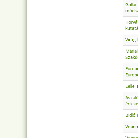
Gallai
módsz
Horvá
kutatá
Virág
Márial
Szakd
Europe
Europ
Lellei
Aszaló
érteke
Bidló 
Veperd
Veperd