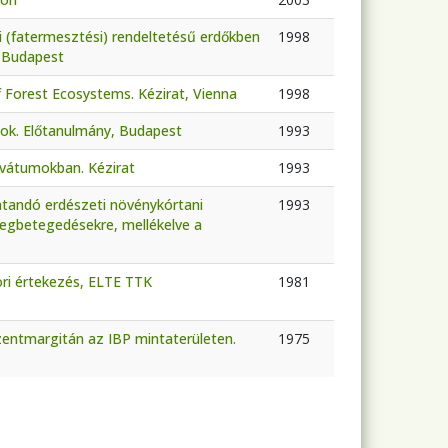
 (fatermesztési) rendeltetésű erdőkben
1998
, Budapest
Forest Ecosystems. Kézirat, Vienna
1998
atok. Előtanulmány, Budapest
1993
ervátumokban. Kézirat
1993
atandó erdészeti növénykórtani
1993
megbetegedésekre, mellékelve a
ri értekezés, ELTE TTK
1981
zentmargitán az IBP mintaterületen.
1975