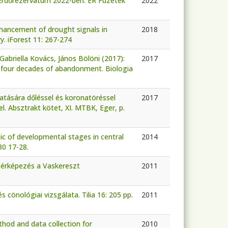
ék Erdőrezervátum 2022-ben. ER Füzetek
2022
nhancement of drought signals in
2018
y. iForest 11: 267-274
Gabriella Kovács, János Bölöni (2017):
2017
r four decades of abandonment. Biologia
hatására dőléssel és koronatöréssel
2017
. Absztrakt kötet, XI. MTBK, Eger, p.
ic of developmental stages in central
2014
30 17-28.
ajtérképezés a Vaskereszt
2011
 cönológiai vizsgálata. Tilia 16: 205 pp.
2011
thod and data collection for
2010