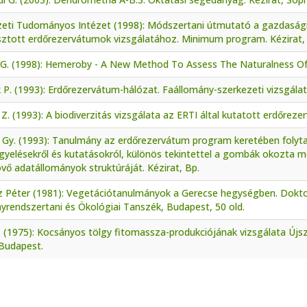
zeti Tudományos Intézet (1998): Módszertani útmutató a gazdasági
asztott erdőrezervátumok vizsgálatához. Minimum program. Kézirat
 G. (1998): Hemeroby - A New Method To Assess The Naturalness Of 
k P. (1993): Erdőrezervátum-hálózat. Faállomány-szerkezeti vizsgál
Z. (1993): A biodiverzitás vizsgálata az ERTI által kutatott erdőrez
 Gy. (1993): Tanulmány az erdőrezervátum program keretében folyt
gyelésekről és kutatásokról, különös tekintettel a gombák okozta 
övő adatállományok struktúráját. Kézirat, Bp.
z Péter (1981): Vegetációtanulmányok a Gerecse hegységben. Dokto
yrendszertani és Ökológiai Tanszék, Budapest, 50 old.
. (1975): Kocsányos tölgy fitomassza-produkciójának vizsgálata Újs
 Budapest.