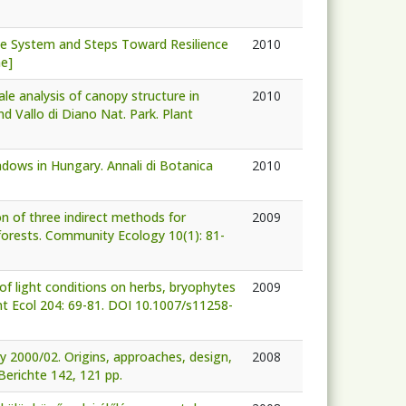
of the System and Steps Toward Resilience
2010
ne]
cale analysis of canopy structure in
2010
nd Vallo di Diano Nat. Park. Plant
eadows in Hungary. Annali di Botanica
2010
son of three indirect methods for
2009
 forests. Community Ecology 10(1): 81-
ct of light conditions on herbs, bryophytes
2009
t Ecol 204: 69-81. DOI 10.1007/s11258-
y 2000/02. Origins, approaches, design,
2008
Berichte 142, 121 pp.