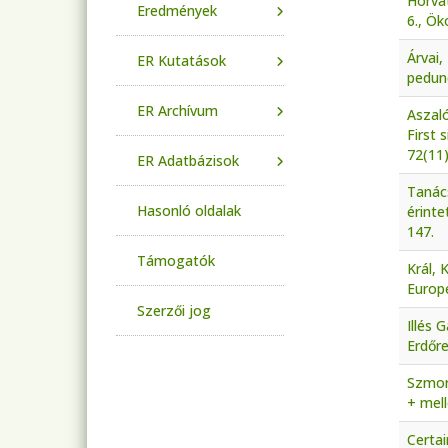
Horvát
Eredmények
6., Ök
Árvai,
ER Kutatások
pedunc
ER Archívum
Aszaló
First 
72(11)
ER Adatbázisok
Tanács
Hasonló oldalak
érinte
147.
Támogatók
Král, 
Europe
Szerzői jog
Illés 
Erdőr
Szmora
+ mell
Certai