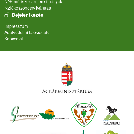
N2K módszertan, eredmények
N2K köszönetnyilvánítás
User account menu
Bejelentkezés
Lábléc
Impresszum
Adatvédelmi tájékoztató
Kapcsolat