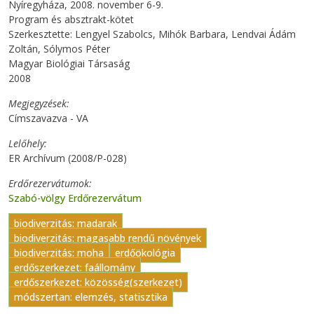
Nyíregyháza, 2008. november 6-9.
Program és absztrakt-kötet
Szerkesztette: Lengyel Szabolcs, Mihók Barbara, Lendvai Ádám
Zoltán, Sólymos Péter
Magyar Biológiai Társaság
2008
Megjegyzések
Címszavazva - VA
Lelőhely
ER Archívum (2008/P-028)
Erdőrezervátumok
Szabó-völgy Erdőrezervátum
biodiverzitás: madarak
biodiverzitás: magasabb rendű növények
biodiverzitás: moha
erdőökológia
erdőszerkezet: faállomány
erdőszerkezet: közösség(szerkezet)
módszertan: elemzés, statisztika