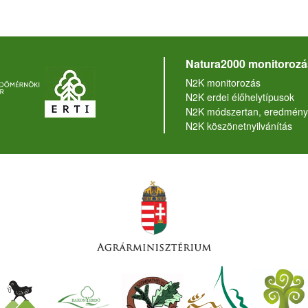
Natura2000 monitorozá
N2K monitorozás
N2K erdei élőhelytípusok
N2K módszertan, eredmény
N2K köszönetnyilvánítás