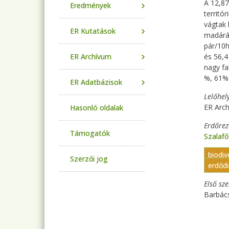
A 12,87
Eredmények
territó
vágtak 
ER Kutatások
madárál
pár/10h
ER Archívum
és 56,4
nagy fa
%, 61%)
ER Adatbázisok
Lelőhel
ER Arch
Hasonló oldalak
Erdőre
Támogatók
Szalaf
biodiv
Szerzői jog
erdődi
Első sz
Barbác