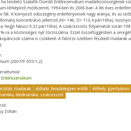
 ha területű Szalafői Őserdő Erdőrezervátum madárközösségének sz
rium-térképező módszerrel, 1994-ben és 2006-ban. A 86 éves erdeife
ki fát. A környező odúszegény erdeifenyvesek nagy aránya, és az utó
lomány koncentráció jellemző (N= 146, D= 113,4 pár/10ha), bizonyos
a; hegyi fakusz 9,32 pár/10ha). A szukcessziós folyamatok során 1981
 %-ra a közönséges nyír törzsszáma. Ezzel összefüggésben a seregély
kopáncsok száma is csökkent. A fatörzs-szintben fészkelő madarak 
.
y
ívum (2007/P-055/1,2)
zervátumok
ő Erdőrezervátum
erzitás: madarak
élőhely: fenyőelegyes erdők
élőhely: gyertyános
namika, lékdinamika, szukcesszió
erző
sy Zoltán