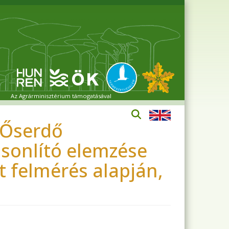
Az Agrárminisztérium támogatásával
i Őserdő
sonlító elemzése
 felmérés alapján,