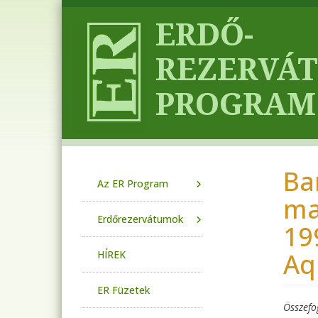
Ugrás a tartalomra
Ba
Main navigation
Az ER Program
ma
Erdőrezervátumok
19
Aqu
HÍREK
ER Füzetek
Összefo