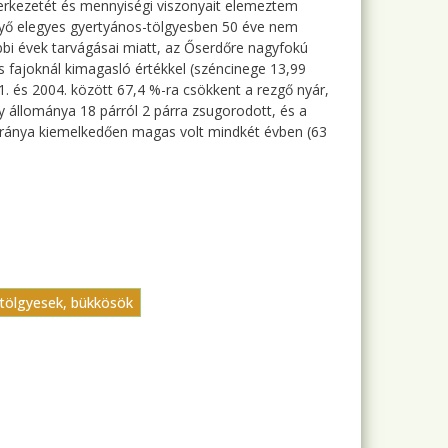
erkezetét és mennyiségi viszonyait elemeztem
nyő elegyes gyertyános-tölgyesben 50 éve nem
bbi évek tarvágásai miatt, az Őserdőre nagyfokú
 fajoknál kimagasló értékkel (széncinege 13,99
. és 2004. között 67,4 %-ra csökkent a rezgő nyár,
 állománya 18 párról 2 párra zsugorodott, és a
aránya kiemelkedően magas volt mindkét évben (63
-tölgyesek, bükkösök