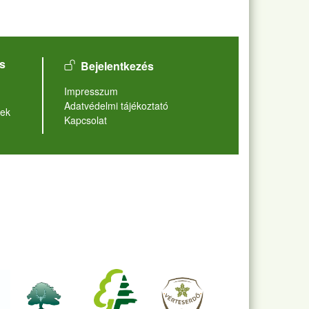
User account menu
s
Bejelentkezés
Lábléc
Impresszum
Adatvédelmi tájékoztató
ek
Kapcsolat