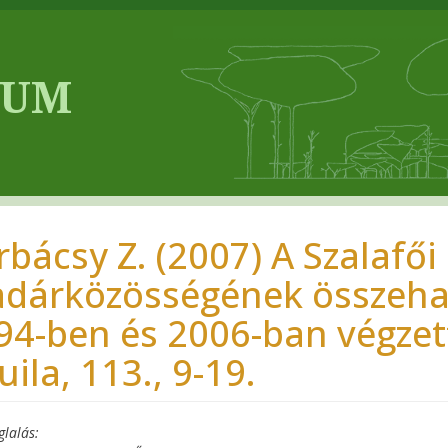
rbácsy Z. (2007) A Szalafő
dárközösségének összeha
94-ben és 2006-ban végzett
ila, 113., 9-19.
glalás