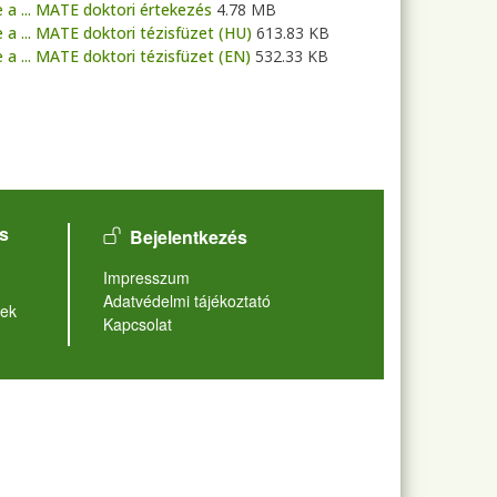
 a ... MATE doktori értekezés
4.78 MB
 a ... MATE doktori tézisfüzet (HU)
613.83 KB
 a ... MATE doktori tézisfüzet (EN)
532.33 KB
User account menu
s
Bejelentkezés
Lábléc
Impresszum
Adatvédelmi tájékoztató
ek
Kapcsolat