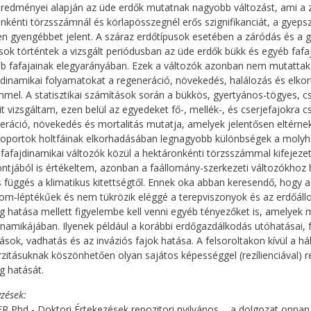
redményei alapján az üde erdők mutatnak nagyobb változást, ami a z
nkénti törzsszámnál és körlapösszegnél erős szignifikanciát, a gyepszi
n gyengébbet jelent. A száraz erdőtípusok esetében a záródás és a g
sok történtek a vizsgált periódusban az üde erdők bükk és egyéb fafa
b fafajainak elegyarányában. Ezek a változók azonban nem mutattak e
dinamikai folyamatokat a regeneráció, növekedés, halálozás és elkor
mmel. A statisztikai számítások során a bükkös, gyertyános-tögyes, 
it vizsgáltam, ezen belül az egyedeket fő-, mellék-, és cserjefajokra 
eráció, növekedés és mortalitás mutatja, amelyek jelentősen eltérnek
soportok holtfáinak elkorhadásában legnagyobb különbségek a molyho
 fafajdinamikai változók közül a hektáronkénti törzsszámmal kifejezett
tjából is értékeltem, azonban a faállomány-szerkezeti változókhoz 
s függés a klimatikus kitettségtől. Ennek oka abban keresendő, hogy
nom-léptékűek és nem tükrözik eléggé a terepviszonyok és az erdőállo
ég hatása mellett figyelembe kell venni egyéb tényezőket is, amelye
inamikájában. Ilyenek például a korábbi erdőgazdálkodás utóhatásai, 
ások, vadhatás és az inváziós fajok hatása. A felsoroltakon kívül a h
rzitásuknak köszönhetően olyan sajátos képességgel (rezílienciával) 
ég hatását.
zések
 Phd - Doktori Értekezések repozitori nyilvános ... a dolgozat onnan i