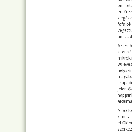
említet
erdőrez
kiegész
fafajok
végeztü
amit ad
Az erdő
kitetts
mikrokl
30 éves
helyszí
magába 
csapadé
jelentő
napjain
alkalma
A faáll
kimutat
elkülön
szerkez