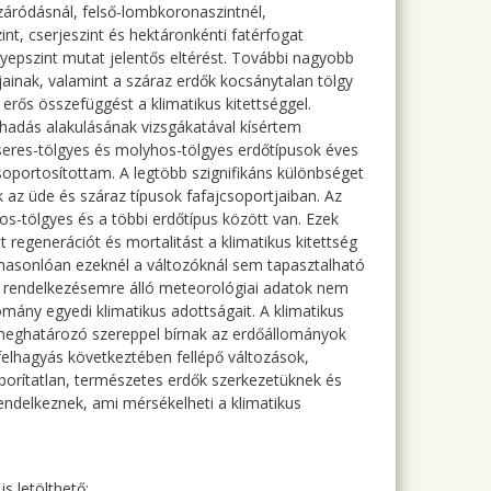
áródásnál, felső-lombkoronaszintnél,
nt, cserjeszint és hektáronkénti fatérfogat
yepszint mutat jelentős eltérést. További nagyobb
jainak, valamint a száraz erdők kocsánytalan tölgy
rős összefüggést a klimatikus kitettséggel.
hadás alakulásának vizsgákatával kísértem
cseres-tölgyes és molyhos-tölgyes erdőtípusok éves
csoportosítottam. A legtöbb szignifikáns különbséget
 az üde és száraz típusok fafajcsoportjaiban. Az
s-tölgyes és a többi erdőtípus között van. Ezek
 regenerációt és mortalitást a klimatikus kitettség
hasonlóan ezeknél a változóknál sem tapasztalható
 a rendelkezésemre álló meteorológiai adatok nem
mány egyedi klimatikus adottságait. A klimatikus
k meghatározó szereppel bírnak az erdőállományok
felhagyás következtében fellépő változások,
áborítatlan, természetes erdők szerkezetüknek és
rendelkeznek, ami mérsékelheti a klimatikus
s letölthető: