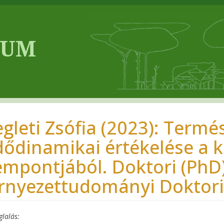
egleti Zsófia (2023): Termé
dődinamikai értékelése a k
empontjából. Doktori (PhD
rnyezettudományi Doktori I
glalás