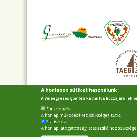
A honlapon sütiket használunk
A Beleegyezés gombra kattintva hozzájárul ehhe
Funkcionális
A honlap működéséhez szükséges sütik.
Statisztikai
A honlap látogatottsági statisztikáihoz szükséges