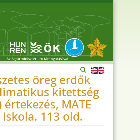
Az Agrárminisztérium támogatásával
szetes öreg erdők
limatikus kitettség
) értekezés, MATE
skola. 113 old.