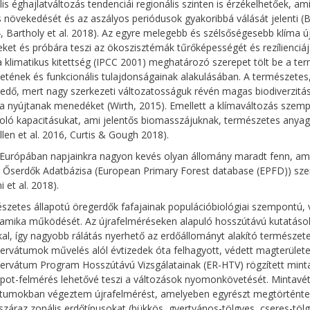
lis éghajlatváltozás tendenciái regionális szinten is érzékelhetőek,
s növekedését és az aszályos periódusok gyakoribbá válását jelenti (Ba
4, Bartholy et al. 2018). Az egyre melegebb és szélsőségesebb klíma új
eket és próbára teszi az ökoszisztémák tűrőképességét és rezílienciájá
a klimatikus kitettség (IPCC 2001) meghatározó szerepet tölt be a te
etének és funkcionális tulajdonságainak alakulásában. A természete
edő, mert nagy szerkezeti változatosságuk révén magas biodiverzitás
 nyújtanak menedéket (Wirth, 2015). Emellett a klímaváltozás sze
oló kapacitásukat, ami jelentős biomasszájuknak, természetes anya
llen et al. 2016, Curtis & Gough 2018).
Európában napjainkra nagyon kevés olyan állomány maradt fenn, amel
 Őserdők Adatbázisa (European Primary Forest database (EPFD)) szeri
i et al. 2018).
szetes állapotú öregerdők fafajainak populációbiológiai szempontú, 
amika működését. Az újrafelméréseken alapuló hosszútávú kutatások
al, így nagyobb rálátás nyerhető az erdőállományt alakító természe
ervátumok művelés alól évtizedek óta felhagyott, védett magterületei 
ervátum Program Hosszútávú Vizsgálatainak (ER-HTV) rögzített minta
apot-felmérés lehetővé teszi a változások nyomonkövetését. Mintav
tumokban végeztem újrafelmérést, amelyeben egyrészt megtörténtek
száraz zonális erdőtípusokat (bükkös, gyertyános-tölgyes, cseres-töl