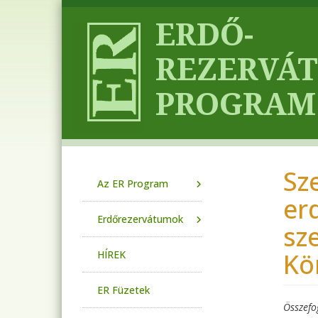
Ugrás a tartalomra
Sz
Main navigation
Az ER Program
er
Erdőrezervátumok
sz
Kö
HÍREK
ER Füzetek
Összefo