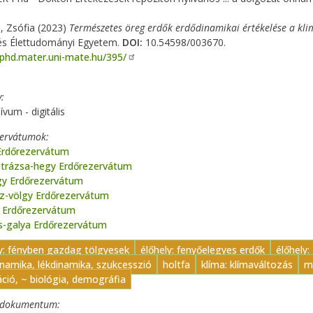
i, Zsófia (2023)
Természetes öreg erdők erdődinamikai értékelése a klim
és Élettudományi Egyetem.
DOI:
10.54598/003670.
/phd.mater.uni-mate.hu/395/
y
ívum - digitális
zervátumok
Erdőrezervátum
strázsa-hegy Erdőrezervátum
gy Erdőrezervátum
íz-völgy Erdőrezervátum
ő Erdőrezervátum
s-galya Erdőrezervátum
ly: fényben gazdag tölgyesek
élőhely: fenyőelegyes erdők
élőhely
namika, lékdinamika, szukcesszió
holtfa
klíma: klímaváltozás
m
ció, ~ biológia, demográfia
t dokumentum