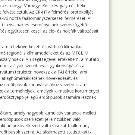
trázsa-hegy, Várhegy, Kecskés-galya és Kékes
 felvételeztük. Az ER-HTV felmérési protokollját
fekvő holtfa faállományszerkezeti felmérését. A
neti fázisainak és eseményeinek szemszögéből
és együttesen kezeli az élő- és holtfák változásait,
tam a bekövetkezett és várható klimatikus
m5 regionális klímamodelleket és az MTCLIM
zályindex (FAI) segítségével értékeltem, a mutató
maosztályok szerinti évek gyakoriságát és a
rvátum területén növekszik a FAI értéke, ami
k átlaghőmérsékletének növekedését, és
z erdőtípusok zónaváltásához vezetnek, ami
 Azok a termőhelyek, amelyek klimatikus körülményei
 erdősztyepp jellegű erdőtípusok számára lesznek
áltam, amely nagyobb kumulatív variancia mellett
 erdőtípusok szerkezeti jellemzőikben való
zakban bekövetkezett változásokat faállomány-
őtípusok szerint. Az alkalmazott statisztikai t-