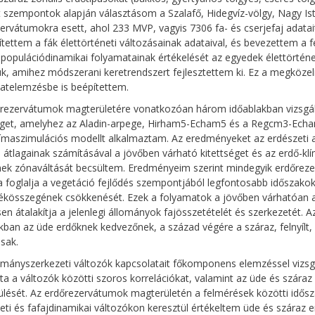
t szempontok alapján választásom a Szalafő, Hidegvíz-völgy, Nagy Is
ervátumokra esett, ahol 233 MVP, vagyis 7306 fa- és cserjefaj adatait
ítettem a fák élettörténeti változásainak adataival, és bevezettem a 
 populációdinamikai folyamatainak értékelését az egyedek élettörté
k, amihez módszerani keretrendszert fejlesztettem ki. Ez a megközelít
atelemzésbe is beépítettem.
rezervátumok magterületére vonatkozóan három időablakban vizsgál
éget, amelyhez az Aladin-arpege, Hirham5-Echam5 és a Regcm3-Echa
ímaszimulációs modellt alkalmaztam. Az eredményeket az erdészeti as
 átlagainak számításával a jövőben várható kitettséget és az erdő-klí
nek zónaváltását becsültem. Eredményeim szerint mindegyik erdőreze
foglalja a vegetáció fejlődés szempontjából legfontosabb időszako
kösszegének csökkenését. Ezek a folyamatok a jövőben várhatóan a
sen átalakítja a jelenlegi állományok fajösszetételét és szerkezetét.
kban az üde erdőknek kedvezőnek, a század végére a száraz, felnyílt,
sak.
ományszerkezeti változók kapcsolatait főkomponens elemzéssel vizsg
ta a változók közötti szoros korrelációkat, valamint az üde és száraz
ülését. Az erdőrezervátumok magterületén a felmérések közötti idős
eti és fafajdinamikai változókon keresztül értékeltem üde és száraz erd