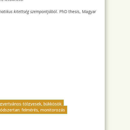
atikus kitettség szempontjából.
PhD thesis, Magyar
: gyertyános-tölgyesek, bükkösök
ódszertan: felmérés, monitorozás