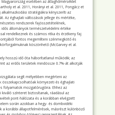
 ami Magyarország esetében az átlaghőmérséklet
rtholy et al. 2011, Horányi et al. 2011, Pongácz et
 alkalmazkodási stratégiákra kényszeríti az
t. Az éghajlati változások jellege és mértéke,
rmészetes rendszerek fajösszetételének,
s, idős állományok természetvédelmi értéke
sal rendelkeznek és számos ritka és érzékeny faj
mpontjából fontos megemlíteni szénmegkötő és
gkörforgalmuknak köszönhető (McGarvey et al.
y hosszú idő óta háborítatlanul működik; az
nt az erdős területek mindössze 0.7%-át alkotják
vizsgálata segít mélyebben megérteni az
 összekapcsolhatóak környezeti és éghajlati
tes folyamatok mozgatórugóira. Ehhez az
kiváló színteret biztosítanak, ráadásul az
vételi pont-hálózata és a korábban elvégzett
ételem során azokban a hegy- és dombvidéki
 a korábbi állapotfelmérések, másrészt különböző
gyes és molyhos-tölgyes) reprezentálnak. Az