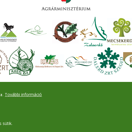
További információ
z.
 sütik.
Drupal
alapú webhely