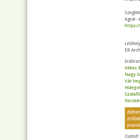
Szeglet
Agrár- 
https:/
Lelőhel
ER Arch
Erdőre
Kékes 
Nagy I
Vár-he
Hidegv
Szalaf
Kecské
élőhe
erdődi
populá
Csatol