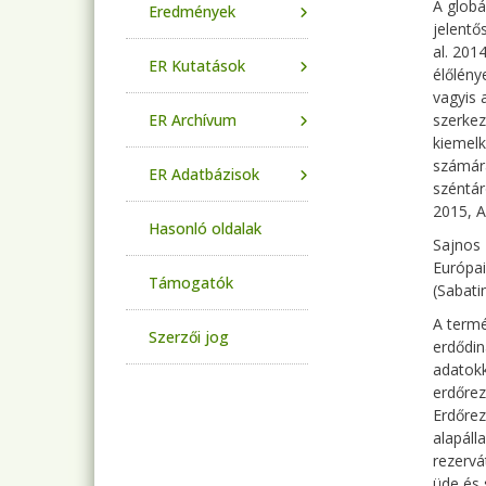
A globá
Eredmények
jelentő
al. 201
ER Kutatások
élőlény
vagyis 
ER Archívum
szerkez
kiemelk
számára
ER Adatbázisok
széntár
2015, A
Hasonló oldalak
Sajnos 
Európai
Támogatók
(Sabatin
A termé
Szerzői jog
erdődin
adatokk
erdőrez
Erdőrez
alapáll
rezervá
üde és 