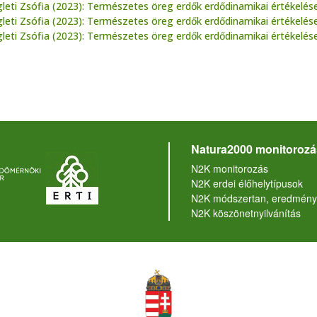
leti Zsófia (2023): Természetes öreg erdők erdődinamikai értékelése
leti Zsófia (2023): Természetes öreg erdők erdődinamikai értékelése
leti Zsófia (2023): Természetes öreg erdők erdődinamikai értékelése
Natura2000 monitorozá
N2K monitorozás
N2K erdei élőhelytípusok
N2K módszertan, eredmény
N2K köszönetnyilvánítás