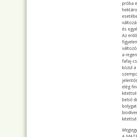
próba e
hektáro
esetébe
változá
és egyé
Az erdő
figyele
változó
a regen
fafaj-c
közül a
szempon
jelentő
elég fi
kitetts
belső d
bolygat
biodive
kitetts
Megjegy
A MATER