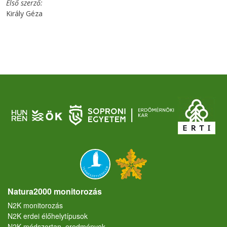
Első szerző
Király Géza
Natura2000 monitorozás
N2K monitorozás
N2K erdei élőhelytípusok
N2K módszertan, eredmények