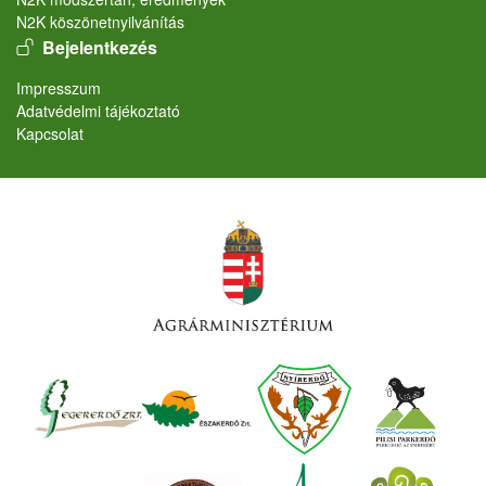
N2K köszönetnyilvánítás
User account menu
Bejelentkezés
Lábléc
Impresszum
Adatvédelmi tájékoztató
Kapcsolat