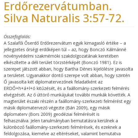
Erdőrezervátumban.
Silva Naturalis 3:57-72.
Összefoglalás
A Szalafői Őserdő Erdőrezervátum egyik kimagasló értéke – a
jellegzetes őrségi erdőképen túl – az, hogy Bonczó Kálmánné
növényvédelmi szakmérnöki szakdolgozatának keretében
elkészítette a déli terület törzstérképét (Bonczó 1981). Ez is
szerepet játszott abban, hogy Bartha Dénes kijelölésre javasolta
a területet. Ugyanakkor döntő szerepe volt abban, hogy szintén
Ő javasolta két diplomatervezőnek feladatként az
ERDŐ+h+á+l+ó kitűzését, és a faállomány-szerkezeti felmérés
elvégzését. Az ő úttörő munkájukat további munkák követték. A
magterület északi részén a faállomány-szerkezeti felmérést egy
másik diplomatervező végezte (Bán 2009), egy másik
diplomaterv (Bors 2009) geodéziai felmérését is
felhasználva. Jelen tanulmányban bemutatásra kerülnek a
különböző faállomány-szerkezeti felmérések, és ezeknek a
feldolgozása, kiemelve az eltéréseket, valamint bemutatva