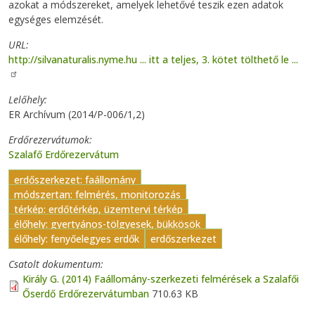
azokat a módszereket, amelyek lehetővé teszik ezen adatok
egységes elemzését.
URL
http://silvanaturalis.nyme.hu ... itt a teljes, 3. kötet tölthető le ...
Lelőhely
ER Archívum (2014/P-006/1,2)
Erdőrezervátumok
Szalafő Erdőrezervátum
erdőszerkezet: faállomány
módszertan: felmérés, monitorozás
térkép: erdőtérkép, üzemtervi térkép
élőhely: gyertyános-tölgyesek, bükkösök
élőhely: fenyőelegyes erdők
erdőszerkezet
Csatolt dokumentum
Király G. (2014) Faállomány-szerkezeti felmérések a Szalafői
Őserdő Erdőrezervátumban
710.63 KB