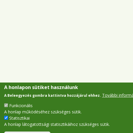
A honlapon sütiket használunk
További inform
A Beleegyezés gombra kattintva hozzájárul ehhez.
Funkcionális
A honlap működéséhez szükséges sütik.
Statisztikai
A honlap látogatottsági statisztikáihoz szükséges sütik.