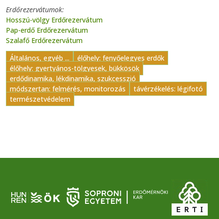
Erdőrezervátumok
Hosszú-völgy Erdőrezervátum
Pap-erdő Erdőrezervátum
Szalafő Erdőrezervátum
Általános, egyéb ...
élőhely: fenyőelegyes erdők
élőhely: gyertyános-tölgyesek, bükkösök
erdődinamika, lékdinamika, szukcesszió
módszertan: felmérés, monitorozás
távérzékelés: légifotó
természetvédelem