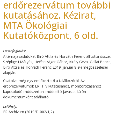
erdőrezervátum további
kutatásához. Kézirat,
MTA Ökológiai
Kutatóközpont, 6 old.
Összefoglalás
A témajavaslatokat Bíró Attila és Horváth Ferenc állította össze,
Szépligeti Mátyás, Heffenträger Gábor, Király Géza, Gallai Bence,
Bíró Attila és Horváth Ferenc 2019. január 8-9-i megbeszélései
alapján.
Csatolva még egy emlékeztető a találkozóról. Az
erdőrezervátumok ER HTV kutatásához, monitorozásához
kapcsolódó módszertani módosító javaslat külön
dokumentumként található.
Lelőhely
ER Archívum (2019/D-002/1,2)