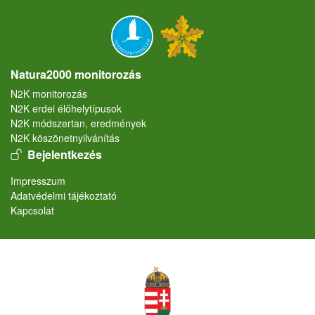
Natura2000 monitorozás
N2K monitorozás
N2K erdei élőhelytípusok
N2K módszertan, eredmények
N2K köszönetnyilvánítás
User account menu
Bejelentkezés
Lábléc
Impresszum
Adatvédelmi tájékoztató
Kapcsolat