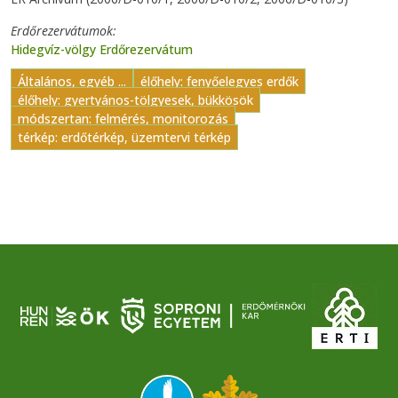
Erdőrezervátumok
Hidegvíz-völgy Erdőrezervátum
Általános, egyéb ...
élőhely: fenyőelegyes erdők
élőhely: gyertyános-tölgyesek, bükkösök
módszertan: felmérés, monitorozás
térkép: erdőtérkép, üzemtervi térkép