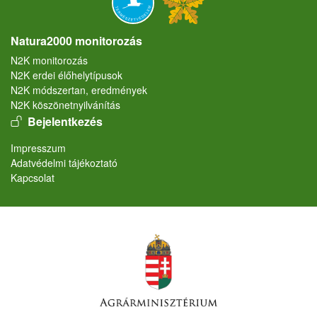
Natura2000 monitorozás
N2K monitorozás
N2K erdei élőhelytípusok
N2K módszertan, eredmények
N2K köszönetnyilvánítás
User account menu
Bejelentkezés
Lábléc
Impresszum
Adatvédelmi tájékoztató
Kapcsolat