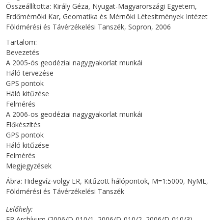
Összeállította: Király Géza, Nyugat-Magyarországi Egyetem,
Erdőmérnöki Kar, Geomatika és Mérnöki Létesítmények Intézet
Földmérési és Távérzékelési Tanszék, Sopron, 2006
Tartalom:
Bevezetés
A 2005-ös geodéziai nagygyakorlat munkái
Háló tervezése
GPS pontok
Háló kitűzése
Felmérés
A 2006-os geodéziai nagygyakorlat munkái
Előkészítés
GPS pontok
Háló kitűzése
Felmérés
Megjegyzések
Ábra: Hidegvíz-völgy ER, Kitűzött hálópontok, M=1:5000, NyME,
Földmérési és Távérzékelési Tanszék
Lelőhely
ER Archívum (2006/D-010/1, 2006/D-010/2, 2006/D-010/3)