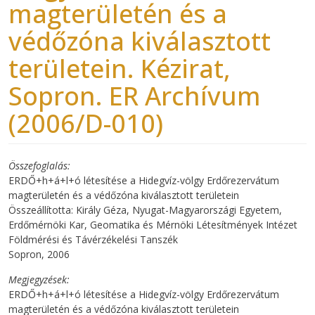
magterületén és a
védőzóna kiválasztott
területein. Kézirat,
Sopron. ER Archívum
(2006/D-010)
Összefoglalás
ERDŐ+h+á+l+ó létesítése a Hidegvíz-völgy Erdőrezervátum
magterületén és a védőzóna kiválasztott területein
Összeállította: Király Géza, Nyugat-Magyarországi Egyetem,
Erdőmérnöki Kar, Geomatika és Mérnöki Létesítmények Intézet
Földmérési és Távérzékelési Tanszék
Sopron, 2006
Megjegyzések
ERDŐ+h+á+l+ó létesítése a Hidegvíz-völgy Erdőrezervátum
magterületén és a védőzóna kiválasztott területein