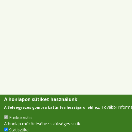
A honlapon sütiket használunk
További inform
A Beleegyezés gombra kattintva hozzájárul ehhez.
Funkcionális
A honlap működéséhez szükséges sütik.
Statisztikai