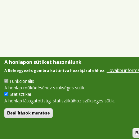
A honlapon sütiket használunk
További inform
A Beleegyezés gombra kattintva hozzájárul ehhez.
Funkcionális
A honlap működéséhez szükséges sütik.
Statisztikai
A honlap látogatottsági statisztikáihoz szükséges sütik.
Beállítások mentése
B