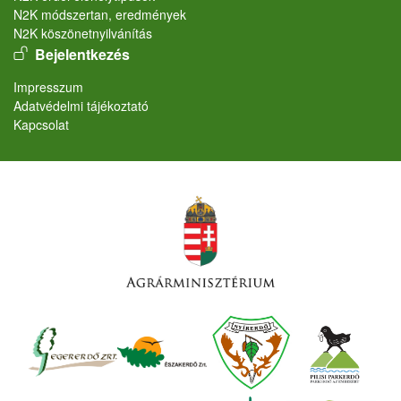
N2K módszertan, eredmények
N2K köszönetnyilvánítás
User account menu
Bejelentkezés
Lábléc
Impresszum
Adatvédelmi tájékoztató
Kapcsolat