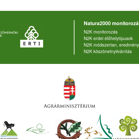
Natura2000 monitorozá
N2K monitorozás
N2K erdei élőhelytípusok
N2K módszertan, eredmény
N2K köszönetnyilvánítás