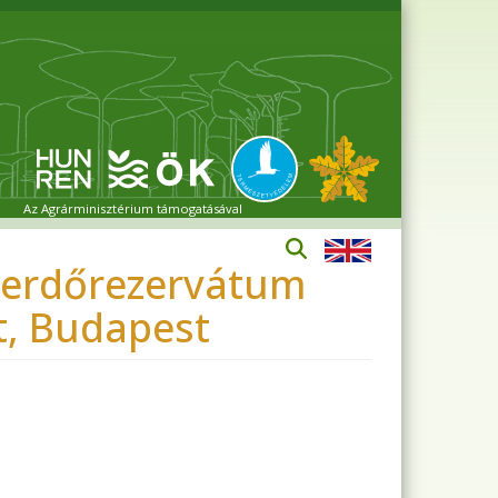
Az Agrárminisztérium támogatásával
ak erdőrezervátum
at, Budapest