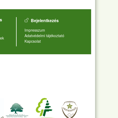
User account menu
s
Bejelentkezés
Lábléc
Impresszum
Adatvédelmi tájékoztató
ek
Kapcsolat