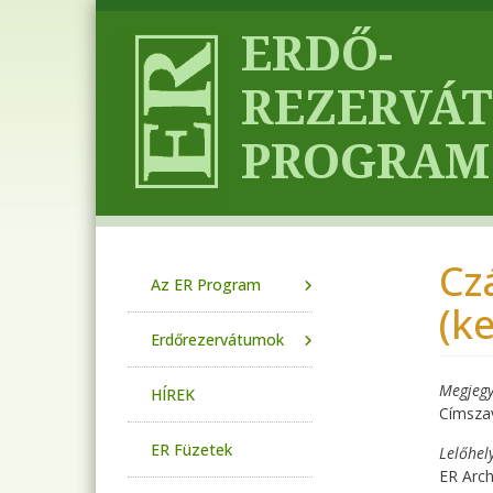
Ugrás a tartalomra
Cz
Main navigation
Az ER Program
(ke
Erdőrezervátumok
Megjegy
HÍREK
Címsza
ER Füzetek
Lelőhel
ER Arc