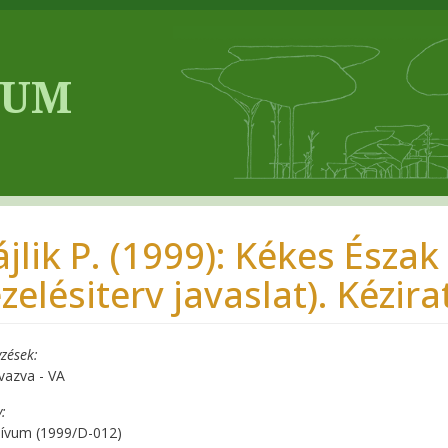
ájlik P. (1999): Kékes Ész
zelésiterv javaslat). Kézir
zések
vazva - VA
y
hívum (1999/D-012)