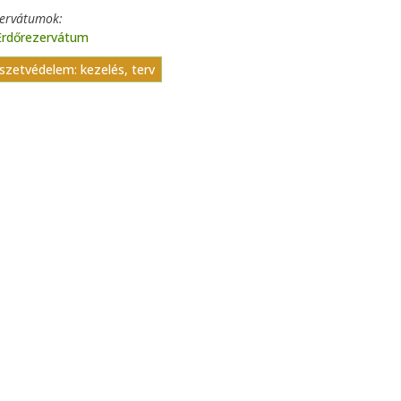
zervátumok
Erdőrezervátum
szetvédelem: kezelés, terv