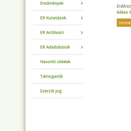
Eredmények
Erdőre
Kékes 
ER Kutatások
termé
ER Archívum
ER Adatbázisok
Hasonló oldalak
Támogatók
Szerzői jog