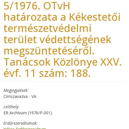
5/1976. OTvH
határozata a Kékestetői
természetvédelmi
terület védettségének
megszüntetéséről.
Tanácsok Közlönye XXV.
évf. 11 szám: 188.
Megjegyzések
Címszavazva - VA
Lelőhely
ER Archívum (1976/P-001)
Erdőrezervátumok