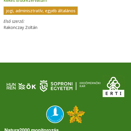
Kékes Erdőrezervátum
jogi, adminisztratív, egyéb általános
Első szerző
Rakonczay Zoltán
Natura2000 monitorozás