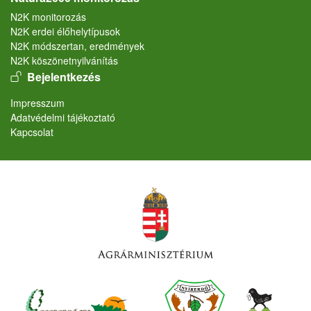
N2K monitorozás
N2K erdei élőhelytípusok
N2K módszertan, eredmények
N2K köszönetnyilvánítás
User account menu
Bejelentkezés
Lábléc
Impresszum
Adatvédelmi tájékoztató
Kapcsolat