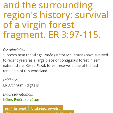
and the surrounding
region's history: survival
of a virgin forest
fragment. ER 3:97-115.
Összefoglalás
"Forests near the village Parád (Mátra Mountains) have survived
to recent years as a large piece of contiguous forest in semi-
natural state. Kékes-Észak forest reserve is one of the last
remnants of this woodland." ...
Lelőhely
ER Archívum - digitális
Erdőrezervátumok
Kékes Erdőrezervátum
erdőtörténet
Általános, egyéb ...