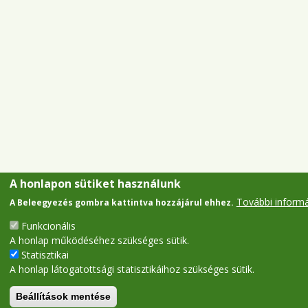
A honlapon sütiket használunk
További inform
A Beleegyezés gombra kattintva hozzájárul ehhez.
Funkcionális
A honlap működéséhez szükséges sütik.
Statisztikai
A honlap látogatottsági statisztikáihoz szükséges sütik.
Beállítások mentése