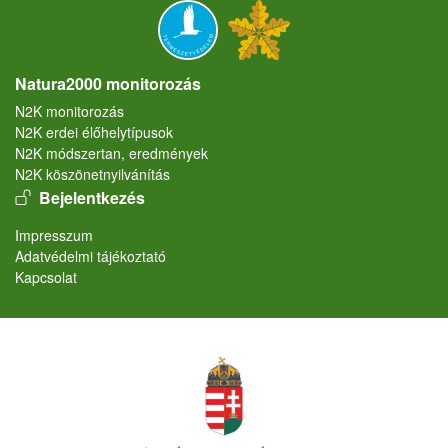
Natura2000 monitorozás
N2K monitorozás
N2K erdei élőhelytípusok
N2K módszertan, eredmények
N2K köszönetnyilvánítás
User account menu
Bejelentkezés
Lábléc
Impresszum
Adatvédelmi tájékoztató
Kapcsolat