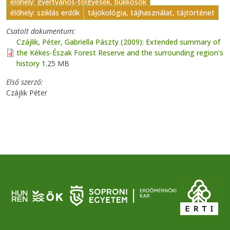
élőhely: gyertyános-tölgyesek, bükkösök
élőhely: sziklás erdők
tájökológia, tájhasználat, tájtörténet
Csatolt dokumentum
Czájlik, Péter, Gabriella Pászty (2009): Extended summary of
the Kékes-Észak Forest Reserve and the surrounding region's
history
1.25 MB
Első szerző
Czájlik Péter