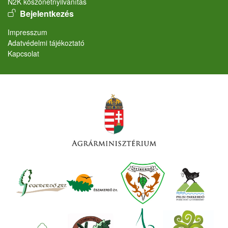
N2K köszönetnyilvánítás
User account menu
Bejelentkezés
Lábléc
Impresszum
Adatvédelmi tájékoztató
Kapcsolat