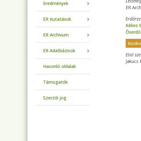
Lelőhel
Eredmények
ER Arc
Erdőre
ER Kutatások
Kékes 
Őserdő
ER Archívum
biodi
ER Adatbázisok
Első sz
Jakucs 
Hasonló oldalak
Támogatók
Szerzői jog