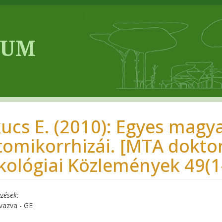
kucs E. (2010): Egyes magy
tomikorrhizái. [MTA doktori
kológiai Közlemények 49(1-
zések
vazva - GE