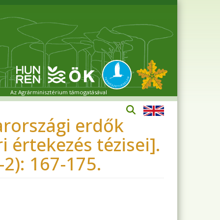
Az Agrárminisztérium támogatásával
arországi erdők
 értekezés tézisei].
2): 167-175.