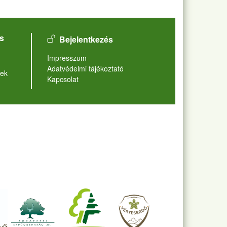
User account menu
s
Bejelentkezés
Lábléc
Impresszum
Adatvédelmi tájékoztató
ek
Kapcsolat