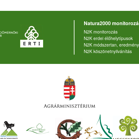
Natura2000 monitorozá
N2K monitorozás
N2K erdei élőhelytípusok
N2K módszertan, eredmény
N2K köszönetnyilvánítás