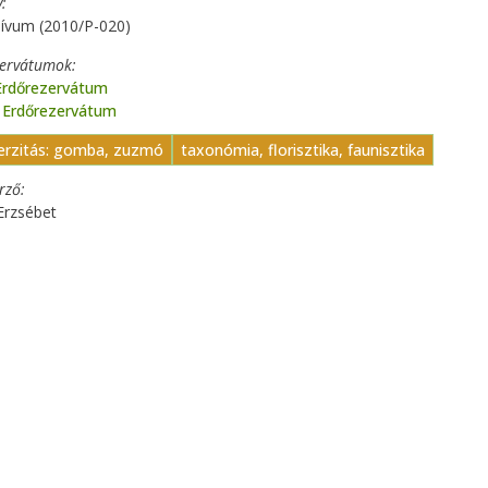
y
hívum (2010/P-020)
zervátumok
Erdőrezervátum
 Erdőrezervátum
verzitás: gomba, zuzmó
taxonómia, florisztika, faunisztika
erző
Erzsébet