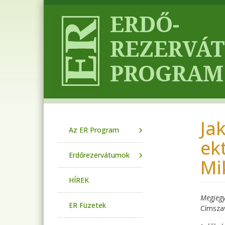
Ugrás a tartalomra
Ja
Main navigation
Az ER Program
ek
Erdőrezervátumok
Mi
HÍREK
Megjegy
ER Füzetek
Címsza