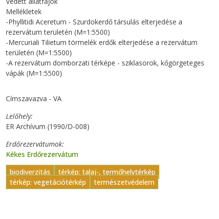
Védett állatfajok
Mellékletek
-Phyllitidi Aceretum - Szurdokerdő társulás elterjedése a
rezervátum területén (M=1:5500)
-Mercuriali Tilietum törmelék erdők elterjedése a rezervátum
területén (M=1:5500)
-A rezervátum domborzati térképe - sziklasorok, kőgörgeteges
vápák (M=1:5500)
Címszavazva - VA
Lelőhely
ER Archívum (1990/D-008)
Erdőrezervátumok
Kékes Erdőrezervátum
biodiverzitás
térkép: talaj-, termőhelytérkép
térkép: vegetációtérkép
természetvédelem