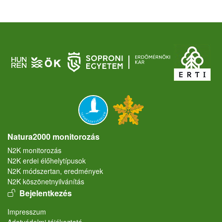
Natura2000 monitorozás
N2K monitorozás
N2K erdei élőhelytípusok
N2K módszertan, eredmények
N2K köszönetnyilvánítás
User account menu
Bejelentkezés
Lábléc
Impresszum
Adatvédelmi tájékoztató