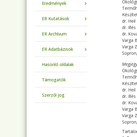
Ökológu
Eredmények
Termőhe
Készíte
ER Kutatások
dr. Hei
dr. Ill
ER Archívum
dr. Kov
Varga B
Varga Z
ER Adatbázisok
Sopron
Megjegy
Hasonló oldalak
Ökológu
Termőhe
Támogatók
Készíte
dr. Hei
Szerzői jog
dr. Ill
dr. Kov
Varga B
Varga Z
Sopron
Tartal