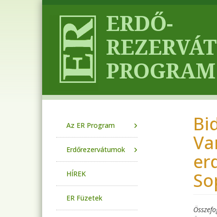
Ugrás a tartalomra
Bid
Main navigation
Az ER Program
Va
Erdőrezervátumok
er
So
HÍREK
ER Füzetek
Összefo