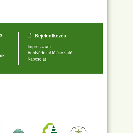
User account menu
s
Bejelentkezés
Lábléc
Impresszum
Adatvédelmi tájékoztató
ek
Kapcsolat