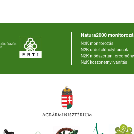
Natura2000 monitorozá
N2K monitorozás
N2K erdei élőhelytípusok
N2K módszertan, eredmény
N2K köszönetnyilvánítás