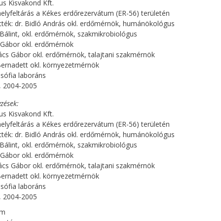
s Kisvakond Kft.
lyfeltárás a Kékes erdőrezervátum (ER-56) területén
tték: dr. Bidló András okl. erdőmérnök, humánökológus
l Bálint, okl. erdőmérnök, szakmikrobiológus
és Gábor okl. erdőmérnök
ács Gábor okl. erdőmérnök, talajtani szakmérnök
ernadett okl. környezetmérnök
sófia laboráns
, 2004-2005
zések
s Kisvakond Kft.
lyfeltárás a Kékes erdőrezervátum (ER-56) területén
tték: dr. Bidló András okl. erdőmérnök, humánökológus
l Bálint, okl. erdőmérnök, szakmikrobiológus
és Gábor okl. erdőmérnök
ács Gábor okl. erdőmérnök, talajtani szakmérnök
ernadett okl. környezetmérnök
sófia laboráns
, 2004-2005
om