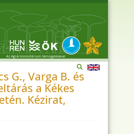
Az Agrárminisztérium támogatásával
ács G., Varga B. és
eltárás a Kékes
tén. Kézirat,