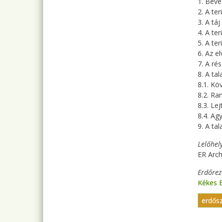
1. Beve
2. A te
3. A tá
4. A ter
5. A te
6. Az e
7. A ré
8. A ta
8.1. Kö
8.2. Ran
8.3. Lej
8.4. A
9. A ta
Lelőhel
ER Arc
Erdőre
Kékes 
erdős