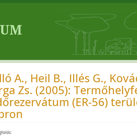
ló A., Heil B., Illés G., Kov
rga Zs. (2005): Termőhelyf
dőrezervátum (ER-56) terüle
pron
glalás