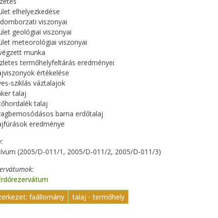
zetés
rület elhelyezkedése
j domborzati viszonyai
ület geológiai viszonyai
rület meteorológiai viszonyai
lvégzett munka
szletes termőhelyfeltárás eredményei
lajviszonyok értékelése
ves-sziklás váztalajok
ker talaj
tőhordalék talaj
gyagbemosódásos barna erdőtalaj
lajfúrások eredménye
y
hívum (2005/D-011/1, 2005/D-011/2, 2005/D-011/3)
zervátumok
Erdőrezervátum
zerkezet: faállomány
talaj - termőhely