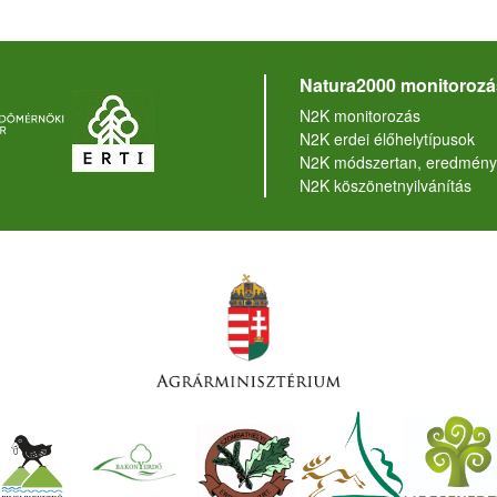
Natura2000 monitorozá
N2K monitorozás
N2K erdei élőhelytípusok
N2K módszertan, eredmény
N2K köszönetnyilvánítás