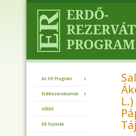
Ugrás a tartalomra
Sa
Main navigation
Az ER Program
Ák
Erdőrezervátumok
L.
Pá
HÍREK
Tá
ER Füzetek