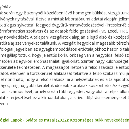
glalás
 során egy Bakonybél közelében lévő homogén bükköst vizsgáltunk. 
elvények nyitásával, illetve a minták laboratóriumi adatai alapján je
k (Fagus sylvatica) faegyed évgyűrű-mintavételezésével (Pressler-fél
érinformatikai szoftver) és az adatok feldolgozásával (MS Excel, TRi
y növekedését. A talajtani vizsgálatok alapján a lejtő alsó és közé
rdőtalaj szelvényeket találtunk. A vizsgált hegyoldal magasabb térszí
ológiai jegyeiben az agyagbemosódásos erdőtalajokhoz hasonló talaj
 megállapítottuk, hogy jelentős korkülönbség van a hegyoldal felső s
hetően az egykori erdőhasználati gyakorlat. Szintén nagy különbsége
skerülete tekintetében. A magasságot illetően a felső szakasz jelent
ától, ellenben a törzskerület alakulását tekintve a felső szakasz múlj
 elmondható, hogy a felső szakasz fái a helyzetüknek és a talajadot
got, míg nagyobb kerületük idősebb koruknak köszönhető. Az évgyűr
tani számos évet, amely során több egyedet, vagy akár a teljes állo
álat kiterjesztéséhez a klímaadatokat, a kirívó időjárási eseményeket
venni.
ógiai Lapok - Saláta és mtsai (2022): Közönséges bükk növekedésének