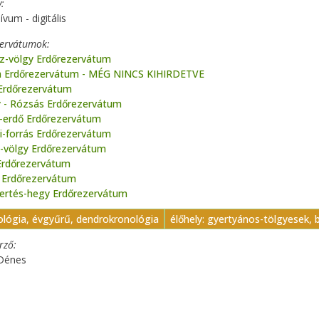
y
ívum - digitális
zervátumok
íz-völgy Erdőrezervátum
 Erdőrezervátum - MÉG NINCS KIHIRDETVE
 Erdőrezervátum
 - Rózsás Erdőrezervátum
i-erdő Erdőrezervátum
i-forrás Erdőrezervátum
-völgy Erdőrezervátum
Erdőrezervátum
 Erdőrezervátum
ertés-hegy Erdőrezervátum
ológia, évgyűrű, dendrokronológia
élőhely: gyertyános-tölgyesek,
erző
 Dénes