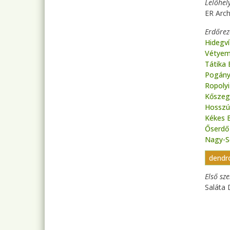
Lelőhel
ER Arch
Erdőre
Hidegv
Vétyem
Tátika
Pogány
Ropoly
Kőszeg
Hosszú
Kékes 
Őserdő
Nagy-S
dendr
Első sz
Saláta