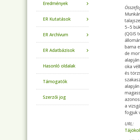
Eredmények
Összefo
Munkánk
ER Kutatások
talajsz
5–5 bük
(QGIS t
ER Archívum
állomán
barna e
ER Adatbázisok
de morf
alapján
Hasonló oldalak
oka vél
és törz
szakasz
Támogatók
alapján
magassá
Szerzői jog
azonosí
a vizsg
fogjuk 
URL
Tájökol