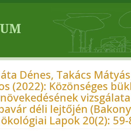
láta Dénes, Takács Mátyás,
os (2022): Közönséges bükk
) növekedésének vizsgálata
pavár déli lejtőjén (Bakony
jökológiai Lapok 20(2): 59-