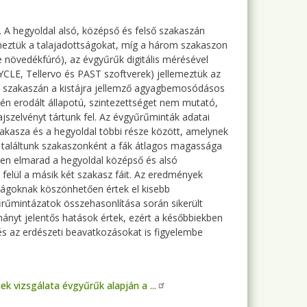
A hegyoldal alsó, középső és felső szakaszán
llemeztük a talajadottságokat, míg a három szakaszon
e növedékfúró), az évgyűrűk digitális mérésével
CYCLE, Tellervo és PAST szoftverek) jellemeztük az
pső szakaszán a kistájra jellemző agyagbemosódásos
nén erodált állapotú, szintezettséget nem mutató,
szelvényt tártunk fel. Az évgyűrűminták adatai
zakasza és a hegyoldal többi része között, amelynek
t találtunk szakaszonként a fák átlagos magassága
ősen elmarad a hegyoldal középső és alsó
a felül a másik két szakasz fáit. Az eredmények
tságoknak köszönhetően értek el kisebb
űmintázatok összehasonlítása során sikerült
mányt jelentős hatások értek, ezért a későbbiekben
 és az erdészeti beavatkozásokat is figyelembe
 vizsgálata évgyűrűk alapján a ...