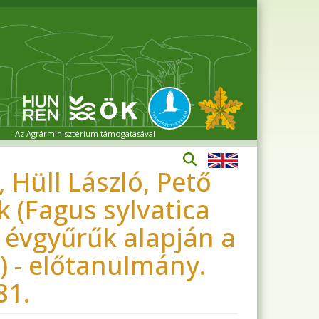
Az Agrárminisztérium támogatásával
 Hüll László, Pető
 (Fagus sylvatica
 évgyűrűk alapján a
) - előtanulmány.
81.