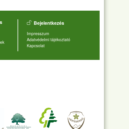
User account menu
s
Bejelentkezés
Lábléc
Impresszum
Adatvédelmi tájékoztató
ek
Kapcsolat