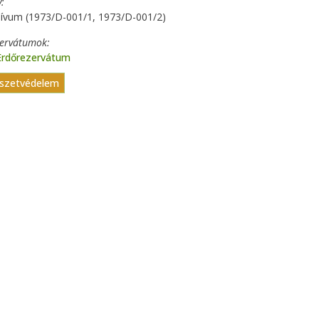
y
hívum (1973/D-001/1, 1973/D-001/2)
zervátumok
Erdőrezervátum
szetvédelem