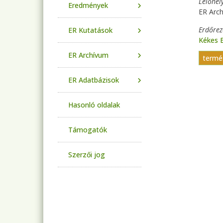
Lelőhel
Eredmények
ER Arc
Erdőre
ER Kutatások
Kékes 
ER Archívum
termé
ER Adatbázisok
Hasonló oldalak
Támogatók
Szerzői jog