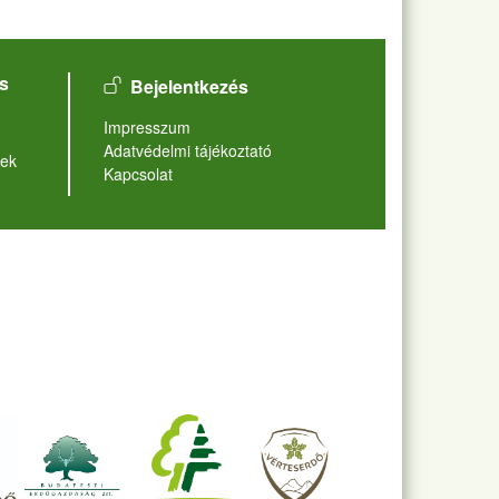
User account menu
s
Bejelentkezés
Lábléc
Impresszum
Adatvédelmi tájékoztató
ek
Kapcsolat