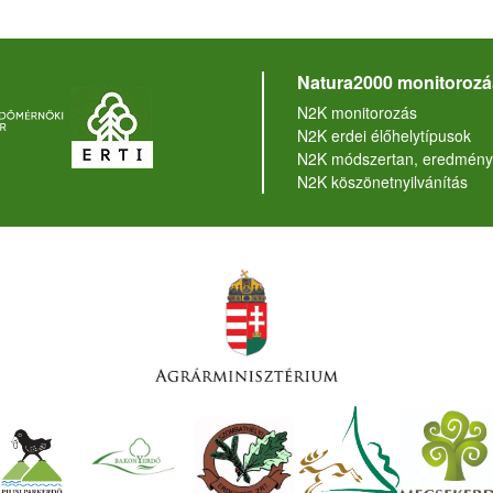
Natura2000 monitorozá
N2K monitorozás
N2K erdei élőhelytípusok
N2K módszertan, eredmény
N2K köszönetnyilvánítás