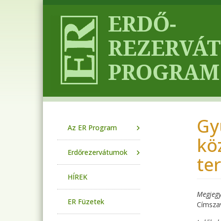
Ugrás a tartalomra
Gy
Main navigation
Az ER Program
kö
Erdőrezervátumok
ter
HÍREK
Megjegy
ER Füzetek
Címsza