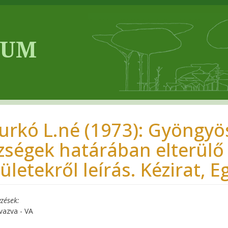
urkó L.né (1973): Gyöngy
zségek határában elterülő
ületekről leírás. Kézirat, E
zések
vazva - VA