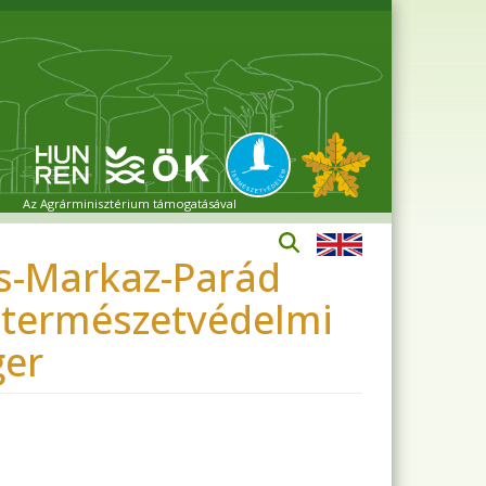
Az Agrárminisztérium támogatásával
ös-Markaz-Parád
 természetvédelmi
ger