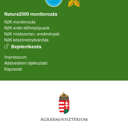
Natura2000 monitorozás
N2K monitorozás
N2K erdei élőhelytípusok
N2K módszertan, eredmények
N2K köszönetnyilvánítás
User account menu
Bejelentkezés
Lábléc
Impresszum
Adatvédelmi tájékoztató
Kapcsolat