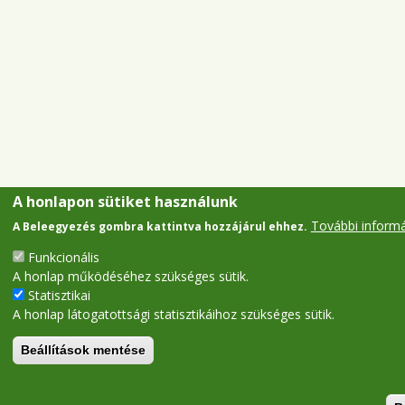
A honlapon sütiket használunk
További inform
A Beleegyezés gombra kattintva hozzájárul ehhez.
Funkcionális
A honlap működéséhez szükséges sütik.
Statisztikai
A honlap látogatottsági statisztikáihoz szükséges sütik.
Beállítások mentése