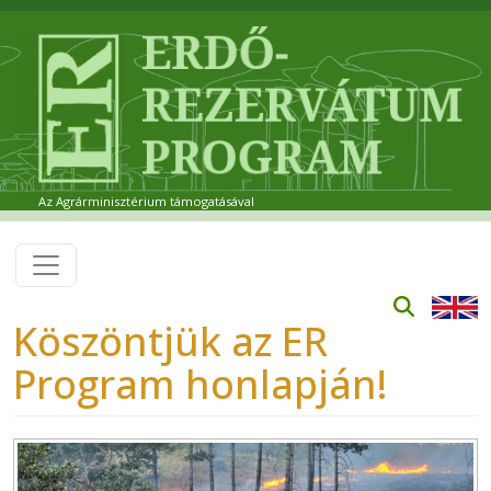
Ugrás a tartalomra
Az Agrárminisztérium támogatásával
Köszöntjük az ER
Program honlapján!