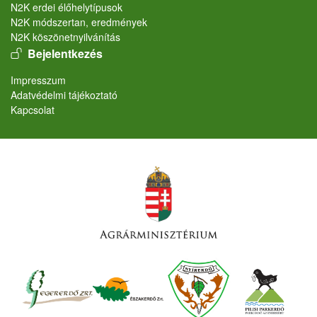
N2K erdei élőhelytípusok
N2K módszertan, eredmények
N2K köszönetnyilvánítás
User account menu
Bejelentkezés
Lábléc
Impresszum
Adatvédelmi tájékoztató
Kapcsolat