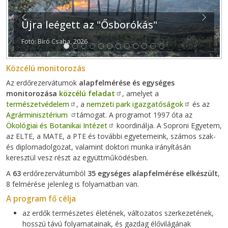
Previous
Next
Újra leégett az "Ősborókás"
Fotó: Bíró Csaba, 2026
Közcélú monitorozás
Az erdőrezervátumok
alapfelmérése és egységes
monitorozása
közcélú feladat
, amelyet a
természetvédelem
, a
nemzeti park igazgatóságok
és az
Agrárminisztérium
támogat. A programot 1997 óta az
Ökológiai és Botanikai Intézet
koordinálja. A Soproni Egyetem,
az ELTE, a MATE, a PTE és további egyetemeink, számos szak-
és diplomadolgozat, valamint doktori munka irányításán
keresztül vesz részt az együttműködésben.
A
63
erdőrezervátumból
35 egységes alapfelmérése elkészült
,
8 felmérése jelenleg is folyamatban van.
A program fő célja
az erdők természetes életének, változatos szerkezetének,
hosszú távú folyamatainak, és gazdag élővilágának