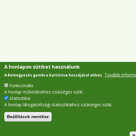
A honlapon sütiket használunk
További inform
A Beleegyezés gombra kattintva hozzájárul ehhez.
Funkcionális
A honlap működéséhez szükséges sütik.
Statisztikai
A honlap látogatottsági statisztikáihoz szükséges sütik.
Beállítások mentése