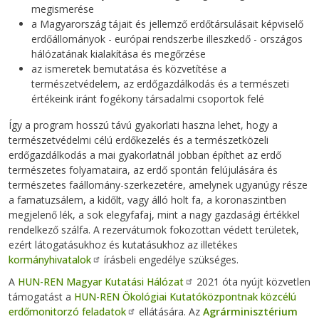
megismerése
a Magyarország tájait és jellemző erdőtársulásait képviselő
erdőállományok - európai rendszerbe illeszkedő - országos
hálózatának kialakítása és megőrzése
az ismeretek bemutatása és közvetítése a
természetvédelem, az erdőgazdálkodás és a természeti
értékeink iránt fogékony társadalmi csoportok felé
Így a program hosszú távú gyakorlati haszna lehet, hogy a
természetvédelmi célú erdőkezelés és a természetközeli
erdőgazdálkodás a mai gyakorlatnál jobban építhet az erdő
természetes folyamataira, az erdő spontán felújulására és
természetes faállomány-szerkezetére, amelynek ugyanúgy része
a famatuzsálem, a kidőlt, vagy álló holt fa, a koronaszintben
megjelenő lék, a sok elegyfafaj, mint a nagy gazdasági értékkel
rendelkező szálfa. A rezervátumok fokozottan védett területek,
ezért látogatásukhoz és kutatásukhoz az illetékes
kormányhivatalok
írásbeli engedélye szükséges.
A
HUN-REN Magyar Kutatási Hálózat
2021 óta nyújt közvetlen
támogatást a
HUN-REN Ökológiai Kutatóközpontnak közcélú
erdőmonitorzó feladatok
ellátására. Az
Agrárminisztérium