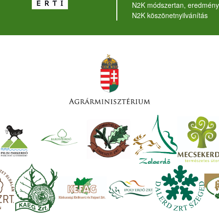
N2K módszertan, eredmény
N2K köszönetnyilvánítás