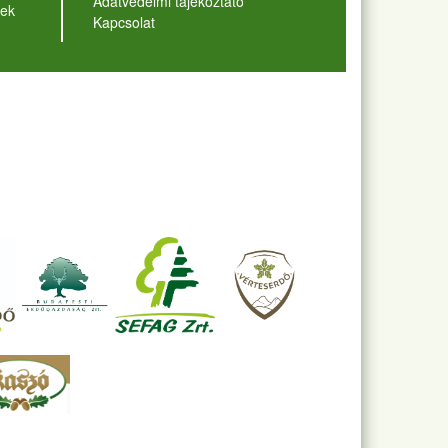
Adatvédelmi tájékoztató
ek
Kapcsolat