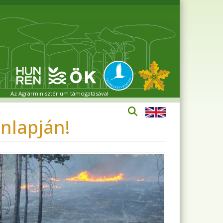
Az Agrárminisztérium támogatásával
nlapján!