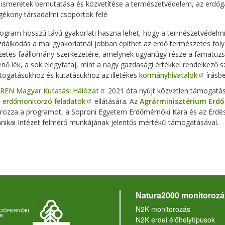
 ismeretek bemutatása és közvetítése a természetvédelem, az erdőga
gékony társadalmi csoportok felé
rogram hosszú távú gyakorlati haszna lehet, hogy a természetvédelmi
dálkodás a mai gyakorlatnál jobban építhet az erdő természetes foly
etes faállomány-szerkezetére, amelynek ugyanúgy része a famatuzsále
nő lék, a sok elegyfafaj, mint a nagy gazdasági értékkel rendelkező s
átogatásukhoz és kutatásukhoz az illetékes
kormányhivatalok
írásbe
REN Magyar Kutatási Hálózat
2021 óta nyújt közvetlen támogatá
ú erdőmonitorzó feladatok
ellátására. Az
Agrárminisztérium Erdő
írozza a programot, a Soproni Egyetem Erdőmérnöki Kara és az Erdé
nikai Intézet felmérő munkájának jelentős mértékű támogatásával.
Natura2000 monitorozá
N2K monitorozás
N2K erdei élőhelytípusok