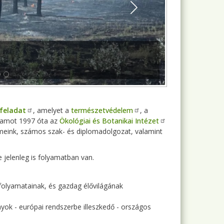
Next
 feladat
, amelyet a
természetvédelem
, a
ramot 1997 óta az
Ökológiai és Botanikai Intézet
meink, számos szak- és diplomadolgozat, valamint
e jelenleg is folyamatban van.
folyamatainak, és gazdag élővilágának
nyok - európai rendszerbe illeszkedő - országos