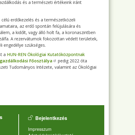
zdálkodás és a természeti értékeink iránt
 célú erdőkezelés és a természetközeli
amataira, az erdő spontán felújulására és
m, a kidőlt, vagy álló holt fa, a koronaszintben
zálfa. A rezervátumok fokozottan védett területek,
li engedélye szükséges.
st a
HUN-REN Ökológiai Kutatóközpontnak
gazdálkodási Főosztálya
pedig 2022 óta
szeti Tudományos Intézete, valamint az Ökológiai
User account menu
s
Bejelentkezés
Lábléc
Impresszum