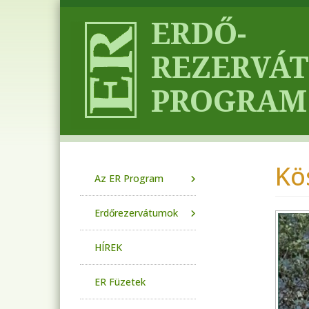
Ugrás a tartalomra
Kö
Main navigation
Az ER Program
Erdőrezervátumok
HÍREK
ER Füzetek