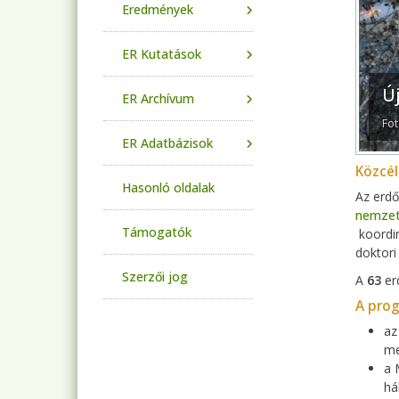
Eredmények
ER Kutatások
Ú
ER Archívum
Fot
ER Adatbázisok
Közcé
Hasonló oldalak
Az erd
nemzet
Támogatók
koordin
doktori
Szerzői jog
A
63
er
A prog
az
me
a 
há