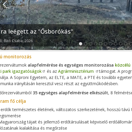
Previous
jra leégett az "Ősborókás"
ó: Bíró Csaba, 2026
lú monitorozás
őrezervátumok
alapfelmérése és egységes monitorozása
közcélú
i park igazgatóságok
és az
Agrárminisztérium
támogat. A prog
álja. A Soproni Egyetem, az ELTE, a MATE, a PTE és további egyete
 munka irányításán keresztül vesz részt az együttműködésben.
dőrezervátumból
35 egységes alapfelmérése elkészült
, 8 felmérés
ram fő célja
 erdők természetes életének, változatos szerkezetének, hosszú távú 
gismerése
Magyarország tájait és jellemző erdőtársulásait képviselő erdőállomá
lózatának kialakítása és megőrzése