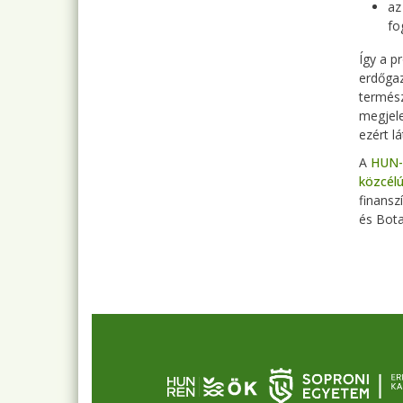
az
fo
Így a p
erdőgaz
termész
megjele
ezért l
A
HUN-
közcél
finansz
és Bota