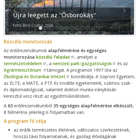
Previous
Next
Újra leégett az "Ősborókás"
Fotó: Bíró Csaba, 2026
Közcélú monitorozás
Az erdőrezervátumok
alapfelmérése és egységes
monitorozása
közcélú feladat
, amelyet a
természetvédelem
, a
nemzeti park igazgatóságok
és az
Agrárminisztérium
támogat. A programot 1997 óta az
Ökológiai és Botanikai Intézet
koordinálja. A Soproni Egyetem,
az ELTE, a MATE, a PTE és további egyetemeink, számos szak-
és diplomadolgozat, valamint doktori munka irányításán
keresztül vesz részt az együttműködésben.
A
63
erdőrezervátumból
35 egységes alapfelmérése elkészült
,
8 felmérése jelenleg is folyamatban van.
A program fő célja
az erdők természetes életének, változatos szerkezetének,
hosszú távú folyamatainak, és gazdag élővilágának