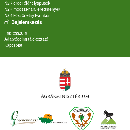
N2K erdei élőhelytípusok
N2K módszertan, eredmények
N2K köszönetnyilvánítás
User account menu
Bejelentkezés
Lábléc
Impresszum
Adatvédelmi tájékoztató
Kapcsolat