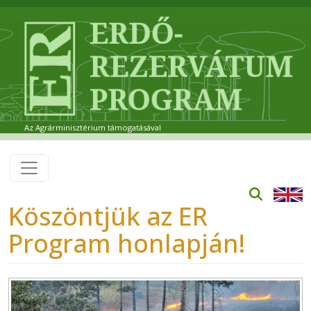
Ugrás a tartalomra
Az Agrárminisztérium támogatásával
Köszöntjük az ER
Program honlapján!