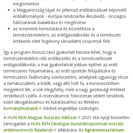
megismerése
a Magyarország tájait és jellemző erdőtársulásait képviselő
erdőállományok - európai rendszerbe illeszkedő - országos
hálózatának kialakítása és megőrzése
az ismeretek bemutatása és közvetítése a
természetvédelem, az erdőgazdálkodás és a természeti
értékeink iránt fogékony társadalmi csoportok felé
Így a program hosszú távú gyakorlati haszna lehet, hogy a
természetvédelmi célú erdőkezelés és a természetközeli
erdőgazdálkodás a mai gyakorlatnál jobban építhet az erdő
természetes folyamataira, az erdő spontán felújulására és
természetes faállomány-szerkezetére, amelynek ugyanúgy része
a famatuzsálem, a kidőlt, vagy álló holt fa, a koronaszintben
megjelenő lék, a sok elegyfafaj, mint a nagy gazdasági értékkel
rendelkező szálfa. A rezervátumok fokozottan védett területek,
ezért látogatásukhoz és kutatásukhoz az illetékes
kormányhivatalok
írásbeli engedélye szükséges.
A
HUN-REN Magyar Kutatási Hálózat
2021 óta nyújt közvetlen
támogatást a
HUN-REN Ökológiai Kutatóközpontnak közcélú
erdőmonitorzó feladatok
ellátására. Az
Agrárminisztérium