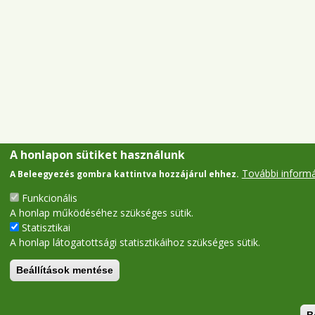
A honlapon sütiket használunk
További inform
A Beleegyezés gombra kattintva hozzájárul ehhez.
Funkcionális
A honlap működéséhez szükséges sütik.
Statisztikai
A honlap látogatottsági statisztikáihoz szükséges sütik.
Beállítások mentése