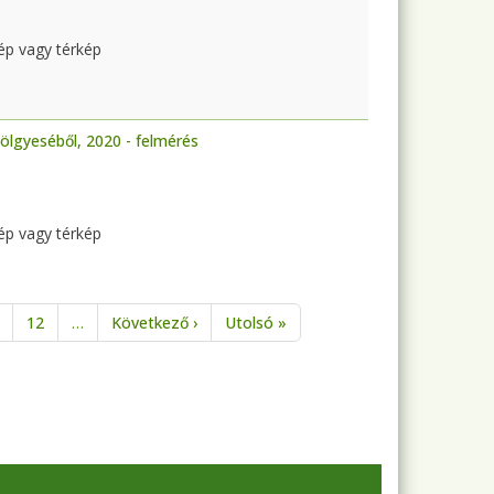
kép vagy térkép
ölgyeséből, 2020 - felmérés
kép vagy térkép
Következő oldal
Utolsó oldal
12
…
Következő ›
Utolsó »