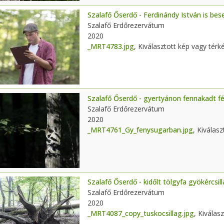
Szalafő Őserdő - Ferdinándy István is be
Szalafő Erdőrezervátum
2020
_MRT4783.jpg
, Kiválasztott kép vagy térk
Szalafő Őserdő - gyertyánon fennakadt f
Szalafő Erdőrezervátum
2020
_MRT4761_Gy_fenysugarban.jpg
, Kiválas
Szalafő Őserdő - kidőlt tölgyfa gyökércs
Szalafő Erdőrezervátum
2020
_MRT4087_copy_tuskocsillag.jpg
, Kiválas