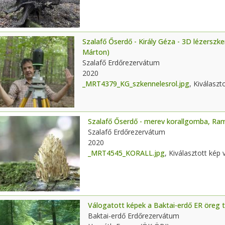
Szalafő Őserdő - Király Géza - 3D lézerszke
Márton)
Szalafő Erdőrezervátum
2020
_MRT4379_KG_szkennelesrol.jpg
, Kiválaszt
Szalafő Őserdő - merev korallgomba, Ram
Szalafő Erdőrezervátum
2020
_MRT4545_KORALL.jpg
, Kiválasztott kép
Válogatott képek a Baktai-erdő ER öreg 
Baktai-erdő Erdőrezervátum