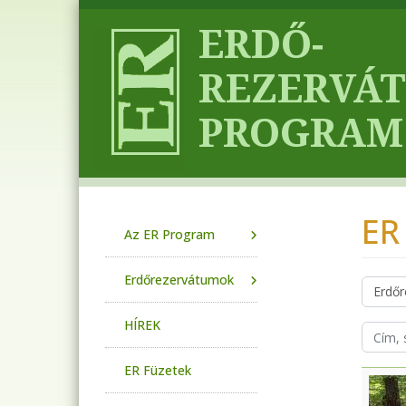
Ugrás a tartalomra
ER
Main navigation
Az ER Program
Erdőrezervátumok
HÍREK
ER Füzetek