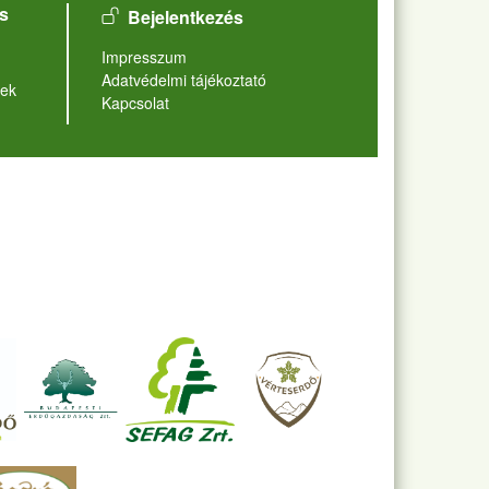
User account menu
s
Bejelentkezés
Lábléc
Impresszum
Adatvédelmi tájékoztató
ek
Kapcsolat