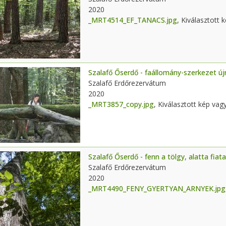
2020
_MRT4514_EF_TANACS.jpg
, Kiválasztott 
Szalafő Őserdő - faállomány-szerkezet ú
Szalafő Erdőrezervátum
2020
_MRT3857_copy.jpg
, Kiválasztott kép vag
Szalafő Őserdő - fenn a tölgy, alatta fia
Szalafő Erdőrezervátum
2020
_MRT4490_FENY_GYERTYAN_ARNYEK.jpg