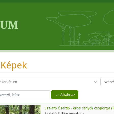
 Képek
Alkalmaz
Szalafő Őserdő - erdei fenyők csoportja 
Szalafő Erdőrezervátum