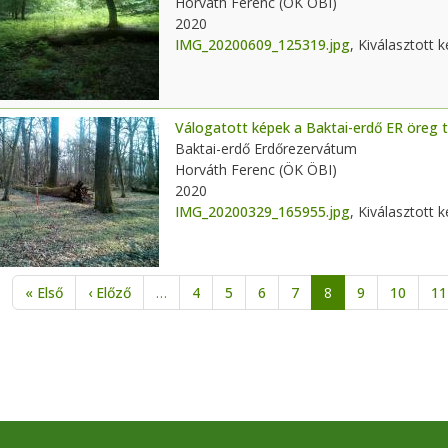
Horváth Ferenc (ÖK ÖBI)
2020
IMG_20200609_125319.jpg
, Kiválasztott 
Válogatott képek a Baktai-erdő ER öreg t
Baktai-erdő Erdőrezervátum
Horváth Ferenc (ÖK ÖBI)
2020
IMG_20200329_165955.jpg
, Kiválasztott 
alszámozás
Első oldal
Előző oldal
« Első
‹ Előző
…
4
5
6
7
8
9
10
11