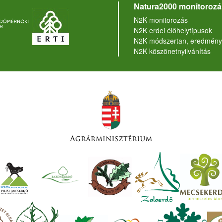
Natura2000 monitorozá
N2K monitorozás
N2K erdei élőhelytípusok
N2K módszertan, eredmény
N2K köszönetnyilvánítás