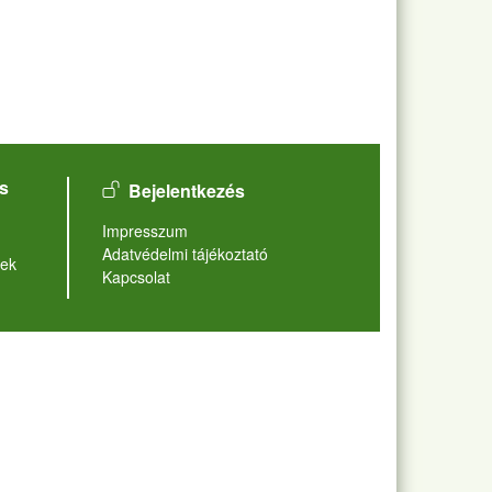
User account menu
s
Bejelentkezés
Lábléc
Impresszum
Adatvédelmi tájékoztató
ek
Kapcsolat