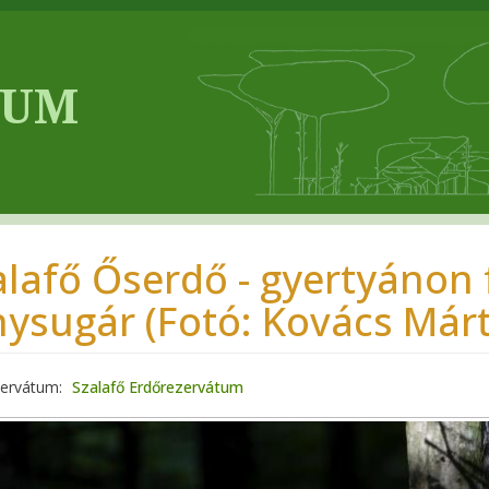
alafő Őserdő - gyertyánon
nysugár (Fotó: Kovács Már
zervátum
Szalafő Erdőrezervátum