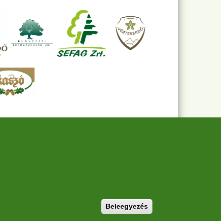
Withdraw consent
Beleegyezés