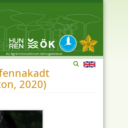
Az Agrárminisztérium támogatásával
 fennakadt
ton, 2020)