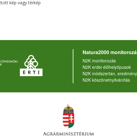
ztott kép vagy térkép
Natura2000 monitorozá
N2K monitorozás
N2K erdei élőhelytípusok
N2K módszertan, eredmény
N2K köszönetnyilvánítás