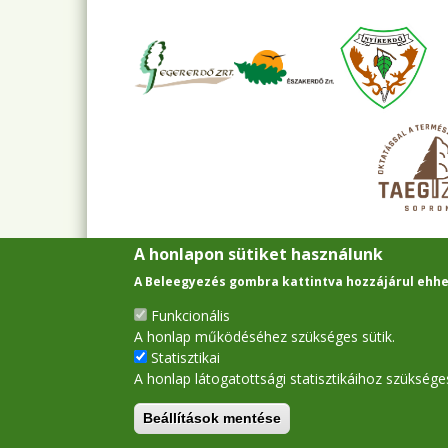
A honlapon sütiket használunk
A Beleegyezés gombra kattintva hozzájárul ehhe
Funkcionális
A honlap működéséhez szükséges sütik.
Statisztikai
A honlap látogatottsági statisztikáihoz szükséges
Beállítások mentése