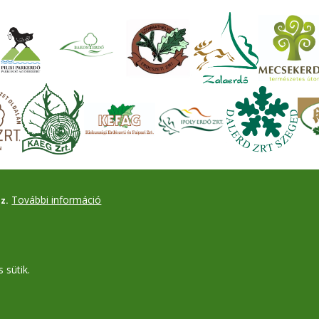
További információ
z.
 sütik.
Drupal
alapú webhely